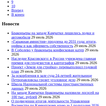
9
10
Вперед
В конец
Новости
Браконьеры на западе Камчатки лишились лодки и
автомобиля
29 июль 2026
«Гаражная амнистия» продлена до 2031 года: итоги,
цифры и как оформить собственность
29 июль 2026
В Соболево у браконьера конфискован катер
29 июль
2026
Наследие Красовского: в России учреждена главная
премия для геодезистов и картографов
29 июль 2026
Проект «Земля для стройки» перевыполнил годовой
план
29 июль 2026
За оскорбления в зале суда 24-летней жительнице
Петропавловска грозит уголовное дело
29 июль 2026
Школа Национальной системы пространственных
данных
29 июль 2026
На западе Камчатки браконьеры наловили лососей на
100 тыс. рублей
29 июль 2026
О подведении итогов деятельности Управления
Росреестра по Камчатскому краю за 1 полугодие 2026