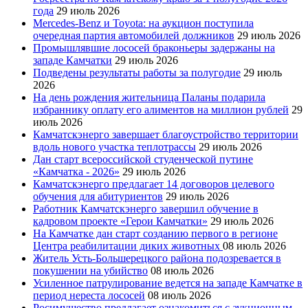
года
29 июль 2026
Mercedes-Benz и Toyota: на аукцион поступила
очередная партия автомобилей должников
29 июль 2026
Промышлявшие лососей браконьеры задержаны на
западе Камчатки
29 июль 2026
Подведены результаты работы за полугодие
29 июль
2026
На день рождения жительница Паланы подарила
избраннику оплату его алиментов на миллион рублей
29
июль 2026
Камчатскэнерго завершает благоустройство территории
вдоль нового участка теплотрассы
29 июль 2026
Дан старт всероссийской студенческой путине
«Камчатка - 2026»
29 июль 2026
Камчатскэнерго предлагает 14 договоров целевого
обучения для абитуриентов
29 июль 2026
Работник Камчатскэнерго завершил обучение в
кадровом проекте «Герои Камчатки»
29 июль 2026
На Камчатке дан старт созданию первого в регионе
Центра реабилитации диких животных
08 июль 2026
Житель Усть-Большерецкого района подозревается в
покушении на убийство
08 июль 2026
Усиленное патрулирование ведется на западе Камчатке в
период нереста лососей
08 июль 2026
Росимущество предлагает ознакомиться с аукционным