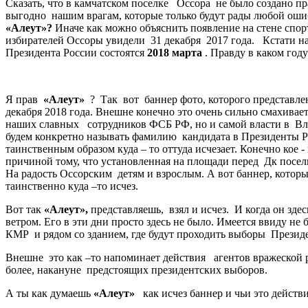
Сказать, что в камчатском поселке Оссора не было создано пра
выгодно нашим врагам, которые только будут рады любой ош
«Алеут»?
Иначе как можно объяснить появление на стене спор
избирателей Оссоры увидели 31 декабря 2017 года. Кстати н
Президента России состоятся
2018 марта
. Правду в каком год
Я прав
«Алеут»
? Так вот баннер фото, которого представлен
декабря 2018 года. Внешне конечно это очень сильно смахив
наших славных сотрудников ФСБ РФ, но и самой власти в Вла
будем конкретно называть фамилию кандидата в Президенты Ро
таинственным образом куда – то оттуда исчезает. Конечно кое
причиной тому, что установленная на площади перед Дк поселк
На радость Оссорским детям и взрослым. А вот баннер, кот
таинственно куда –то исчез.
Вот так
«Алеут»,
представляешь, взял и исчез. И когда он зде
ветром. Его в эти дни просто здесь не было. Имеется ввиду не
КМР и рядом со зданием, где будут проходить выборы Презид
Внешне это как –то напоминает действия агентов вражеской 
более, накануне предстоящих президентских выборов.
А ты как думаешь
«Алеут»
как исчез баннер и чьи это дейст