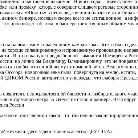
здничного настроения накануне Нового года – значит, ничего не
ибке или промаху которые совершат слишком ретивые сторонни
ткомплекса «Юность» в непосредственной близости от избирател
а данном баннере, носящем скорее всего не агитационное а ин
у это произойдет об этом в баннере таинственным образом умал
о на нашем самом справедливом камчатском сайте и было сделано
ает на хорошо спланированную и проведенную провокацию напр
сти. И это накануне предвыборной кампании Президента России
ссии, но лично бы Владимиру Владимировичу это не понравился 
 - кто сказал бы, что виной всему штормовой ветер. Ведь имен
а Осссора новогодняя елка была повергнута на землю, кстати, 1
орый ЦИКОМ России авторитетно утверждал, что выборы Презид
сь появится в непосредственной близости от избирательного уча
 было штормового ветра. А сейчас не стало и баннера. Взял вдру
ента России.
разведки или членной какой- то тщательно законспирированной
вия? Неужели здесь задействованы агенты ЦРУ США?