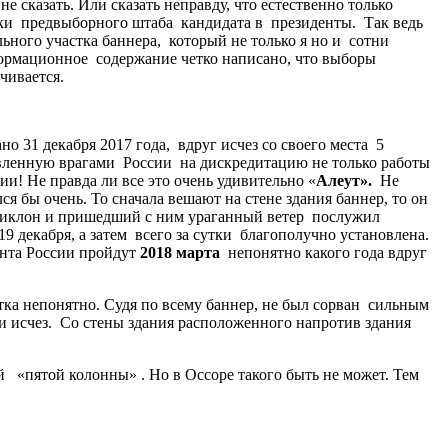
 сказать. Или сказать неправду, что естественно только
ки предвыборного штаба кандидата в президенты. Так ведь
ьного участка баннера, который не только я но и сотни
формационное содержание четко написано, что выборы
чивается.
 31 декабря 2017 года, вдруг исчез со своего места 5
авленную врагами России на дискредитацию не только работы
! Не правда ли все это очень удивительно «
Алеут».
Не
бы очень. То сначала вешают на стене здания баннер, то он
но циклон и пришедший с ним ураганный ветер послужил
9 декабря, а затем всего за сутки благополучно установлена.
ента России пройдут
2018 марта
непонятно какого года вдруг
стка непонятно. Судя по всему баннер, не был сорван сильным
г и исчез. Со стены здания расположенного напротив здания
 «пятой колонны» . Но в Оссоре такого быть не может. Тем