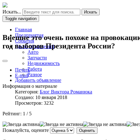
Искать...
Искать
Toggle navigation
Главная
Предприятия
Внешне это очень похоже на провокацию
События
год выборов Президента России?
Доска объявлений
Авто
Запчасти
Недвижимость
Работа
Печать
Разное
E-mail
Добавить объявление
Информация о материале
Категория:
Блог Виктора Романюка
Создано: 10 января 2018
Просмотров: 3232
Рейтинг:
1
/
5
Пожалуйста, оцените