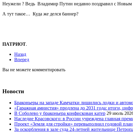
Неужели ? Ведь Владимир Путин недавно поздравил с Новым 
А тут такое… Куда же делся баннер?
ПАТРИОТ
.
Назад
Вперед
Вы не можете комментировать
Новости
Браконьеры на западе Камчатки лишились лодки и автом
«Гаражная амнистия» продлена до 2031 года: итоги, циф
В Соболево у браконьера конфискован катер
29 июль 202
Наследие Красовского: в России учреждена главная преми
Проект «Земля для стройки» перевыполнил годовой план
За оскорбления в зале суда 24-летней жительнице Петроп