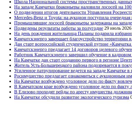
Школа Национальной системы пространственных данны
На западе Камчатки браконьеры наловили лососей на 100
О подведении итогов деятельности Управления Росреестр
Mercedes-Benz и Toyota: на аукцион поступила очередна
Промышлявшие лососей браконьеры задержаны на запад
Подведены результаты работы за полугодие
29 июль 2026
На день рождения жительница Паланы подарила избранни
Камчатскэнерго завершает благоустройство территории в
Дан старт всероссийской студенческой путине «Камчатка 
Камчатскэнерго предлагает 14 договоров целевого обуче
Работник Камчатскэнерго завершил обучение в кадровом
На Камчатке дан старт созданию первого в регионе Цен
Житель Усть-Большерецкого района подозревается в пок
Усиленное патрулирование ведется на западе Камчатке в 
Росимущество предлагает ознакомиться с аукционным и
На Камчатке возбуждено уголовное дело по факту вовле
В Камчатском крае возбуждено уголовное дело по факту
В Елизово проходят рейды по аресту имущества должник
На Камчатке обсудили развитие экологического туризма