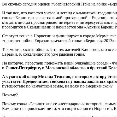
Во сколько сегодня оценен губернаторский Приз на гонке «Бе
И так все, что касается мифов и легенд о камчатской традицио
гонка «Берингия» является самой протяженной в Евразии, это мо
кто хоть иногда просматривает интернет и интересуется как и 
проводится в Скандинавии и называется она «Арктик Баренц Р
Стартует гонка в Норвегии и финиширует в городе Мурманске 
«протяженной» в Евразии камчатской гонки «Берингия-2013» с
Так может, хватит обманывать тех жителей Камчатки, кто все ещ
Евразии. К сожалению это уже рядовая гонка.
На которую, перестали приезжать наши ближайшие соседи - ч
в Санкт-Петербурге, в Московской области, в братской Бело
А чукотский каюр Михаил Тельпин, с которым автору этого
участвует. Предпочитает гонковать у наших заклятых враго
путешествие по камчатской земле, на вояж по американской?
Почему?
Почему гонка «Берингия» с ее «легендарной» историей, самым
Камчатке не привлекает не то, что спортсменов из Норвегии, 