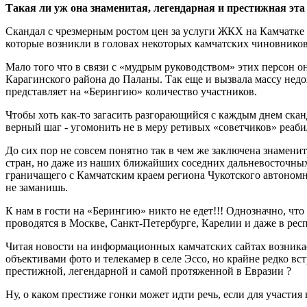
Такая ли уж она знаменитая, легендарная и престижная эт
Скандал с чрезмерным ростом цен за услуги ЖКХ на Камчатке
которые возникли в головах некоторых камчатских чиновнико
Мало того что в связи с «мудрым руководством» этих персон 
Карагинского района до Паланы. Так еще и вызвала массу нед
представляет на «Берингию» количество участников.
Чтобы хоть как-то загасить разгорающийся с каждым днем ска
верный шаг - угомонить не в меру ретивых «советчиков» реаб
До сих пор не совсем понятно так в чем же заключена знамени
стран, но даже из наших ближайших соседних дальневосточных
граничащего с Камчатским краем региона Чукотского автономн
не заманишь.
К нам в гости на «Берингию» никто не едет!!! Однозначно, чт
проводятся в Москве, Санкт-Петербурге, Карелии и даже в рес
Читая новости на информационных камчатских сайтах возника
объективами фото и телекамер в селе Эссо, но крайне редко вс
престижной, легендарной и самой протяженной в Евразии ?
Ну, о каком престиже гонки может идти речь, если для участия