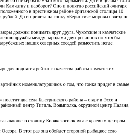
ения со спикером камчатского парламента. Да и в целом что-то
щали Камчатку и наоборот? Оно и понятно российский олигарх
асположенного в престижном районе британской столицы 10
 рублей. Да и прилета на гонку «Берингия» мировых звезд не
 каюры должны понимать друг друга. Чукотские и камчатские
еплению дружбы между народами двух регионов но хотя бы
о зарубежных наших северных соседей разместить негде.
рь для поднятия рейтинга качества работы камчатских
партийных номенклатурщиков о том, что гонка придет в самые
 посетит два села Быстринского района – старт в Эссо и
, районный центр Тигиль, Воямполка, окружной центр Палана,
 связывающего столицу Корякского округа с краевым центром.
 Оссора. В этот раз она обойдет стороной рыбацкое село