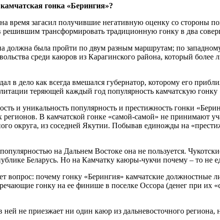
а камчатская гонка «Берингия»?
 на время загасил получившие негативную оценку со стороны п
в решившим трансформировать традиционную гонку в два совер
она должна была пройти по двум разным маршрутам; по западном
овольства среди каюров из Карагинского района, который более
ндал в дело как всегда вмешался губернатор, которому его при
илитации теряющей каждый год популярность камчатскую гонку 
тость и уникальность популярность и престижность гонки «Берин
 регионов. В камчатской гонке «самой-самой» не принимают уч
ого округа, из соседней Якутии. Побывав единожды на «прести
о популярностью на Дальнем Востоке она не пользуется. Чукотск
публике Беларусь. Но на Камчатку каюры-чукчи почему – то не ед
ет вопрос: почему гонку «Берингия» камчатские должностные л
тречающие гонку на ее финише в поселке Оссора (денег при их «
 в ней не приезжает ни один каюр из дальневосточного региона, 