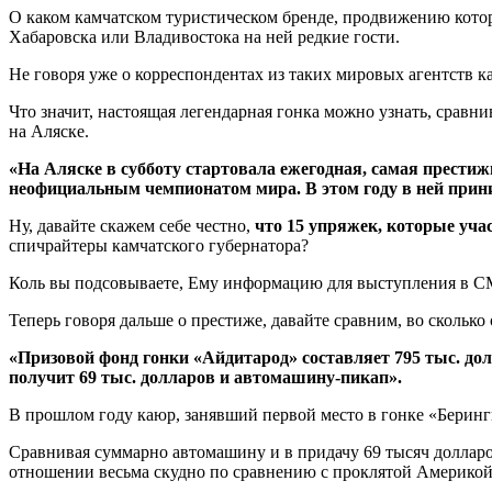
О каком камчатском туристическом бренде, продвижению котор
Хабаровска или Владивостока на ней редкие гости.
Не говоря уже о корреспондентах из таких мировых агентств
Что значит, настоящая легендарная гонка можно узнать, сравн
на Аляске.
«На Аляске в субботу стартовала ежегодная, самая прести
неофициальным чемпионатом мира.
В этом году в ней при
Ну, давайте скажем себе честно,
что 15 упряжек, которые уча
спичрайтеры камчатского губернатора?
Коль вы подсовываете, Ему информацию для выступления в СМ
Теперь говоря дальше о престиже, давайте сравним, во скольк
«Призовой фонд гонки «Айдитарод» составляет 795 тыс. до
получит 69 тыс. долларов и автомашину-пикап».
В прошлом году каюр, занявший первой место в гонке «Беринги
Сравнивая суммарно автомашину и в придачу 69 тысяч долларов
отношении весьма скудно по сравнению с проклятой Америкой