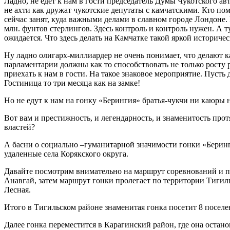
Ладно, не едет к нам в гости председатель Думы Чукотского а
не ахти как дружат чукотские депутаты с камчатскими. Кто по
сейчас занят, куда важными делами в славном городе Лондоне
млн. фунтов стерлингов. Здесь контроль и контроль нужен. А 
ожидается. Что здесь делать на Камчатке такой яркой историч
Ну ладно олигарх-миллиардер не очень понимает, что делают к
парламентарии должны как то способствовать не только росту
приехать к нам в гости. На такое знаковое мероприятие. Пусть 
Гостиница то три месяца как на замке!
Но не едут к нам на гонку «Берингия» братья-чукчи ни каюры 
Вот вам и престижность, и легендарность, и знаменитость пр
властей?
А басни о социально –гуманитарной значимости гонки «Беринг
удаленные села Корякского округа.
Давайте посмотрим внимательно на маршрут соревнований и при
Анавгай, затем маршрут гонки пролегает по территории Тигил
Лесная.
Итого в Тигильском районе знаменитая гонка посетит 8 поселе
Далее гонка переместится в Карагинский район, где она остано