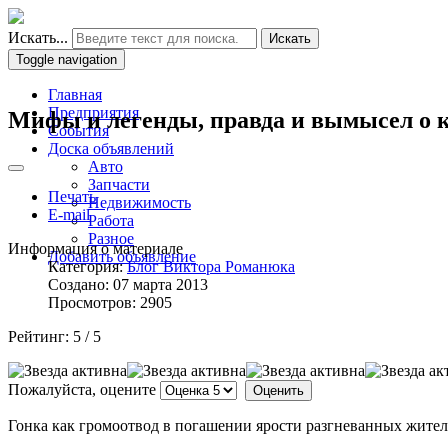
Искать...
Искать
Toggle navigation
Главная
Предприятия
Мифы и легенды, правда и вымысел о 
События
Доска объявлений
Авто
Запчасти
Печать
Недвижимость
E-mail
Работа
Разное
Информация о материале
Добавить объявление
Категория:
Блог Виктора Романюка
Создано: 07 марта 2013
Просмотров: 2905
Рейтинг:
5
/
5
Пожалуйста, оцените
Гонка как громоотвод в погашении ярости разгневанных жит