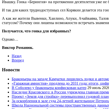
Ивашку. Гонка «Берингия» на протяжении десятилетия уже не
И так для каких труднодоступных сел Корякии делается эта г
А как же жители Вывенки, Хаилино, Апуки, Ачайваяма, Таловк
статусом? Почему они лишены возможности встречать знамен
Получается, что гонка для избранных?
Однако…
Виктор Романюк.
Назад
Вперед
Новости
Браконьеры на западе Камчатки лишились лодки и автом
«Гаражная амнистия» продлена до 2031 года: итоги, циф
В Соболево у браконьера конфискован катер
29 июль 202
Наследие Красовского: в России учреждена главная преми
Проект «Земля для стройки» перевыполнил годовой план
За оскорбления в зале суда 24-летней жительнице Петроп
Школа Национальной системы пространственных данны