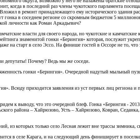
втономного округа, возможно у него не налажены братские отнош
мнит, когда в последний раз члены чукотского парламента посе
. Вложил в ремонт принадлежащего ему исторического здания р
тут гонка в соседнем регионе со скромным бюджетом 5 миллионов
еской личности как Роман Аркадьевич?
амчатские власти для своего народа, но чукотские и камчатские
 рейтинга знаменитой гонки «Берингия» которая, послужит укр
даже на старт в село Эссо. На финише гостей в Оссоре не то, чт
ни депутаты! Почему? Ведь мы же соседи.
отяженность гонки «Берингия». Очередной надутый мыльный пузы
ия». Всюду приходится заявления из уст первых лиц региона и 
дем к выводу, что это очередной блеф. Гонка «Берингия - 2013»
ьского района – Хайрюзово, Усть – Хайрюзово, Ковран, Седанка
ний, из которых только село Лесная лежит вне трассы зимника,
вится в селе Карага, и на следующий день финиширует в поселке