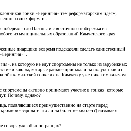
оклонников гонки «Берингия» тем реформаторским идеям,
шенно разных формата.
у побережью до Паланы и с восточного побережья из
 любого из муниципальных образований Камчатского края
ближенные пиарщики вовремя подсказали сделать единственный
«Берингия». .
гия», на которую не едут спортсмены не только из зарубежных
астие и каюры, которые раньше приезжали на полуостров из
жной» камчатской гонке их на Камчатку уже никаким калачом
ие спортсмены активно принимают участие в гонках, которые
ут. Почему, однако?
ица, появляющиеся преимущественно на старте перед
скромной» зарплате что ли на билет не хватает?) называют
не говоря уже об иностранцах?