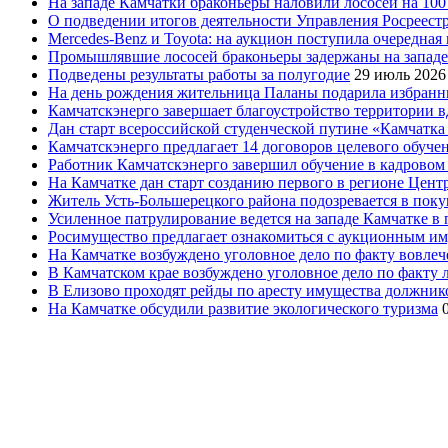
На западе Камчатки браконьеры наловили лососей на 100
О подведении итогов деятельности Управления Росреестр
Mercedes-Benz и Toyota: на аукцион поступила очередна
Промышлявшие лососей браконьеры задержаны на запад
Подведены результаты работы за полугодие
29 июль 2026
На день рождения жительница Паланы подарила избранни
Камчатскэнерго завершает благоустройство территории в
Дан старт всероссийской студенческой путине «Камчатка 
Камчатскэнерго предлагает 14 договоров целевого обуче
Работник Камчатскэнерго завершил обучение в кадровом
На Камчатке дан старт созданию первого в регионе Цен
Житель Усть-Большерецкого района подозревается в пок
Усиленное патрулирование ведется на западе Камчатке в 
Росимущество предлагает ознакомиться с аукционным и
На Камчатке возбуждено уголовное дело по факту вовле
В Камчатском крае возбуждено уголовное дело по факту
В Елизово проходят рейды по аресту имущества должник
На Камчатке обсудили развитие экологического туризма