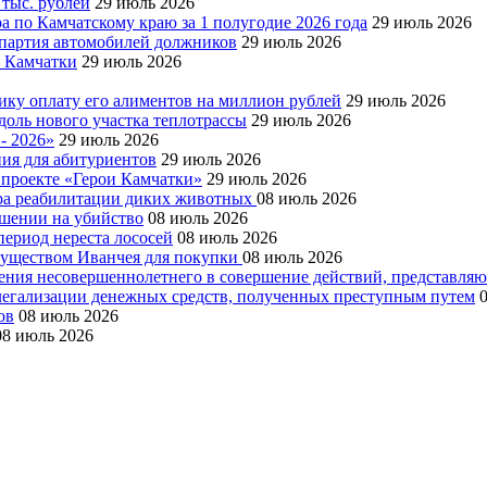
 тыс. рублей
29 июль 2026
а по Камчатскому краю за 1 полугодие 2026 года
29 июль 2026
я партия автомобилей должников
29 июль 2026
е Камчатки
29 июль 2026
ку оплату его алиментов на миллион рублей
29 июль 2026
доль нового участка теплотрассы
29 июль 2026
- 2026»
29 июль 2026
ния для абитуриентов
29 июль 2026
 проекте «Герои Камчатки»
29 июль 2026
тра реабилитации диких животных
08 июль 2026
ушении на убийство
08 июль 2026
период нереста лососей
08 июль 2026
муществом Иванчея для покупки
08 июль 2026
чения несовершеннолетнего в совершение действий, представля
 легализации денежных средств, полученных преступным путем
ов
08 июль 2026
08 июль 2026