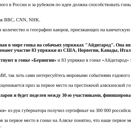
ого в России и за рубежом по идеи должна способствовать гонк
 как ВВС, СNN, NHK.
ив количество и географию каюров, приезжающих на камчатскую 
жная в мире гонка на собачьих упряжках "Айдитарод". Она я
нимают участие 83 упряжки из США, Норвегии, Канады, Итал
ствуют в гонке «Берингии»
и 83 упряжки в гонке «Айдитарод» э
И, так хоть сами интересуйтесь мировыми событиями ездового 
о оценивается приз за первое место на престижной аляскинской
лларов и будет поделен между 30-ю участниками, финиширов
я» из рук губернатора получил сертификат на 300 000 российск
 за первое место в гонке на Аляске понятно, что наше первое 
.