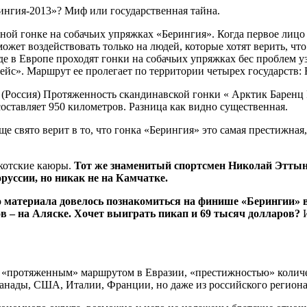
рингия-2013»? Миф или государственная тайна.
нной гонке на собачьих упряжках «Берингия». Когда первое лицо
жет воздействовать только на людей, которые хотят верить, что 
где в Европе проходят гонки на собачьих упряжках бес проблем у
ейс». Маршрут ее пролегает по территории четырех государств:
(Россия) Протяженность скандинавской гонки « Арктик Баренц Р
оставляет 950 километров. Разница как видно существенная.
е свято верит в то, что гонка «Берингия» это самая престижная, 
укотские каюры.
Тот же знаменитый спортсмен Николай Эттыне
руссии, но никак не на Камчатке.
 материала довелось познакомиться на финише «Берингии» в 
в – на Аляске. Хочет выиграть пикап и 69 тысяч долларов?
И
 «протяженным» маршрутом в Евразии, «престижностью» количест
Канады, США, Италии, Франции, но даже из российского региона