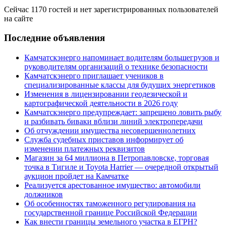
Сейчас 1170 гостей и нет зарегистрированных пользователей
на сайте
Последние объявления
Камчатскэнерго напоминает водителям большегрузов и
руководителям организаций о технике безопасности
Камчатскэнерго приглашает учеников в
специализированные классы для будущих энергетиков
Изменения в лицензировании геодезической и
картографической деятельности в 2026 году
Камчатскэнерго предупреждает: запрещено ловить рыбу
и разбивать биваки вблизи линий электропередачи
Об отчуждении имущества несовершеннолетних
Служба судебных приставов информирует об
изменении платежных реквизитов
Магазин за 64 миллиона в Петропавловске, торговая
точка в Тигиле и Toyota Harrier — очередной открытый
аукцион пройдет на Камчатке
Реализуется арестованное имущество: автомобили
должников
Об особенностях таможенного регулирования на
государственной границе Российской Федерации
Как внести границы земельного участка в ЕГРН?