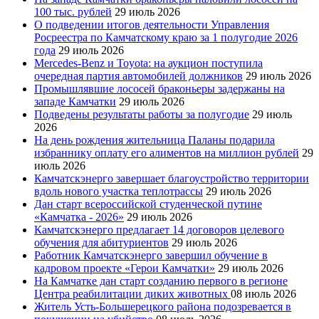
100 тыс. рублей
29 июль 2026
О подведении итогов деятельности Управления
Росреестра по Камчатскому краю за 1 полугодие 2026
года
29 июль 2026
Mercedes-Benz и Toyota: на аукцион поступила
очередная партия автомобилей должников
29 июль 2026
Промышлявшие лососей браконьеры задержаны на
западе Камчатки
29 июль 2026
Подведены результаты работы за полугодие
29 июль
2026
На день рождения жительница Паланы подарила
избраннику оплату его алиментов на миллион рублей
29
июль 2026
Камчатскэнерго завершает благоустройство территории
вдоль нового участка теплотрассы
29 июль 2026
Дан старт всероссийской студенческой путине
«Камчатка - 2026»
29 июль 2026
Камчатскэнерго предлагает 14 договоров целевого
обучения для абитуриентов
29 июль 2026
Работник Камчатскэнерго завершил обучение в
кадровом проекте «Герои Камчатки»
29 июль 2026
На Камчатке дан старт созданию первого в регионе
Центра реабилитации диких животных
08 июль 2026
Житель Усть-Большерецкого района подозревается в