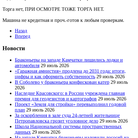
Торга нет, ПРИ ОСМОТРЕ ТОЖЕ ТОРГА НЕТ.
Машина не кредитная и проч.-готов к любым проверкам.
Назад
Вперед
Новости
Браконьеры на западе Камчатки лишились лодки и
автомобиля
29 июль 2026
«Гаражная амнистия» продлена до 2031 года: итоги,
цифры и как оформить собственность
29 июль 2026
В Соболево у браконьера конфискован катер
29 июль
2026
Наследие Красовского: в России учреждена главная
премия для геодезистов и картографов
29 июль 2026
Проект «Земля для стройки» перевыполнил годовой
план
29 июль 2026
За оскорбления в зале суда 24-летней жительнице
Петропавловска грозит уголовное дело
29 июль 2026
Школа Национальной системы пространственных
данных
29 июль 2026
На западе Камчатки браконьеры наловили лососей на