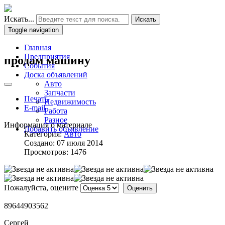
Искать...
Искать
Toggle navigation
Главная
Предприятия
продам машину
События
Доска объявлений
Авто
Запчасти
Печать
Недвижимость
E-mail
Работа
Разное
Информация о материале
Добавить объявление
Категория:
Авто
Создано: 07 июля 2014
Просмотров: 1476
Пожалуйста, оцените
89644903562
Cергей