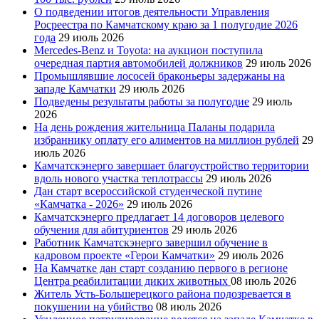
О подведении итогов деятельности Управления
Росреестра по Камчатскому краю за 1 полугодие 2026
года
29 июль 2026
Mercedes-Benz и Toyota: на аукцион поступила
очередная партия автомобилей должников
29 июль 2026
Промышлявшие лососей браконьеры задержаны на
западе Камчатки
29 июль 2026
Подведены результаты работы за полугодие
29 июль
2026
На день рождения жительница Паланы подарила
избраннику оплату его алиментов на миллион рублей
29
июль 2026
Камчатскэнерго завершает благоустройство территории
вдоль нового участка теплотрассы
29 июль 2026
Дан старт всероссийской студенческой путине
«Камчатка - 2026»
29 июль 2026
Камчатскэнерго предлагает 14 договоров целевого
обучения для абитуриентов
29 июль 2026
Работник Камчатскэнерго завершил обучение в
кадровом проекте «Герои Камчатки»
29 июль 2026
На Камчатке дан старт созданию первого в регионе
Центра реабилитации диких животных
08 июль 2026
Житель Усть-Большерецкого района подозревается в
покушении на убийство
08 июль 2026