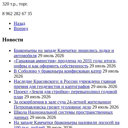
320 т.р., торг.
8 962 282 67 35
Назад
Вперед
Новости
Браконьеры на западе Камчатки лишились лодки и
автомобиля
29 июль 2026
«Гаражная амнистия» продлена до 2031 года: итоги,
цифры и как оформить собственность
29 июль 2026
В Соболево у браконьера конфискован катер
29 июль
2026
Наследие Красовского: в России учреждена главная
премия для геодезистов и картографов
29 июль 2026
Проект «Земля для стройки» перевыполнил годовой
план
29 июль 2026
За оскорбления в зале суда 24-летней жительнице
Петропавловска грозит уголовное дело
29 июль 2026
Школа Национальной системы пространственных
данных
29 июль 2026
На западе Камчатки браконьеры наловили лососей на
100 тыс. рублей
29 июль 2026