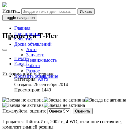
Искать...
Искать
Toggle navigation
Главная
Предприятия
Продается Т-Ист
События
Доска объявлений
Авто
Запчасти
Печать
Недвижимость
E-mail
Работа
Разное
Информация о материале
Добавить объявление
Категория:
Авто
Создано: 26 сентября 2014
Просмотров: 1449
Пожалуйста, оцените
Продается Тойота-Ист, 2002 г., 4 WD, отличное состояние,
комплект зимней резины.