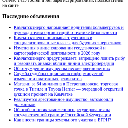
Сейчас 1415 гостей и нет зарегистрированных пользователей
на сайте
Последние объявления
Камчатскэнерго напоминает водителям большегрузов и
руководителям организаций о технике безопасности
Камчатскэнерго приглашает учеников в
специализированные классы для будущих энергетиков
Изменения в лицензировании геодезической и
картографической деятельности в 2026 году
Камчатскэнерго предупреждает: запрещено ловить рыбу
и разбивать биваки вблизи линий электропередачи
Об отчуждении имущества несовершеннолетних
Служба судебных приставов информирует об
изменении платежных реквизитов
Магазин за 64 миллиона в Петропавловске, торговая
точка в Тигиле и Toyota Harrier — очередной открытый
аукцион пройдет на Камчатке
Реализуется арестованное имущество: автомобили
должников
Об особенностях таможенного регулирования на
государственной границе Российской Федерации
Как внести границы земельного участка в ЕГРН?