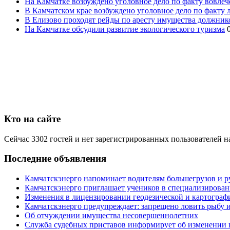
На Камчатке возбуждено уголовное дело по факту вовле
В Камчатском крае возбуждено уголовное дело по факту
В Елизово проходят рейды по аресту имущества должник
На Камчатке обсудили развитие экологического туризма
Кто на сайте
Сейчас 3302 гостей и нет зарегистрированных пользователей н
Последние объявления
Камчатскэнерго напоминает водителям большегрузов и р
Камчатскэнерго приглашает учеников в специализирован
Изменения в лицензировании геодезической и картографи
Камчатскэнерго предупреждает: запрещено ловить рыбу и
Об отчуждении имущества несовершеннолетних
Служба судебных приставов информирует об изменении 