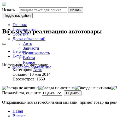
Искать...
Искать
Toggle navigation
Главная
Предприятия
Возьму на реализацию автотовары
События
Доска объявлений
Авто
Запчасти
Печать
Недвижимость
E-mail
Работа
Разное
Информация о материале
Добавить объявление
Категория:
Авто
Создано: 10 мая 2014
Просмотров: 1659
Пожалуйста, оцените
Открывающийся автомобильный магазин, примет товар на реали
Назад
Вперед