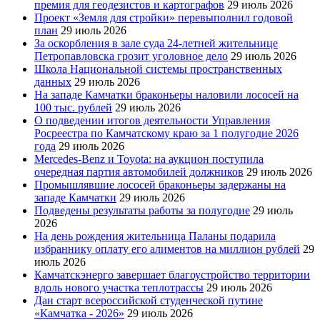
премия для геодезистов и картографов
29 июль 2026
Проект «Земля для стройки» перевыполнил годовой
план
29 июль 2026
За оскорбления в зале суда 24-летней жительнице
Петропавловска грозит уголовное дело
29 июль 2026
Школа Национальной системы пространственных
данных
29 июль 2026
На западе Камчатки браконьеры наловили лососей на
100 тыс. рублей
29 июль 2026
О подведении итогов деятельности Управления
Росреестра по Камчатскому краю за 1 полугодие 2026
года
29 июль 2026
Mercedes-Benz и Toyota: на аукцион поступила
очередная партия автомобилей должников
29 июль 2026
Промышлявшие лососей браконьеры задержаны на
западе Камчатки
29 июль 2026
Подведены результаты работы за полугодие
29 июль
2026
На день рождения жительница Паланы подарила
избраннику оплату его алиментов на миллион рублей
29
июль 2026
Камчатскэнерго завершает благоустройство территории
вдоль нового участка теплотрассы
29 июль 2026
Дан старт всероссийской студенческой путине
«Камчатка - 2026»
29 июль 2026