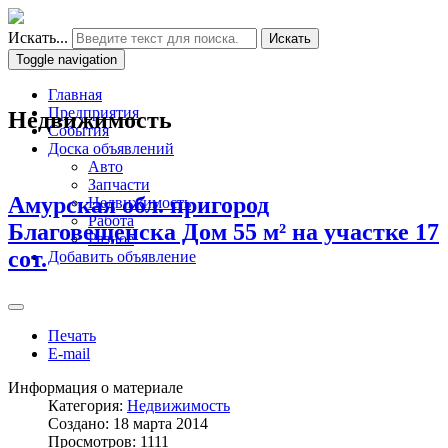
Искать...
Искать
Toggle navigation
Главная
Предприятия
Недвижимость
События
Доска объявлений
Авто
Запчасти
Амурская обл. пригород
Недвижимость
Работа
Благовещенска Дом 55 м² на участке 17
Разное
сот.
Добавить объявление
Печать
E-mail
Информация о материале
Категория:
Недвижимость
Создано: 18 марта 2014
Просмотров: 1111