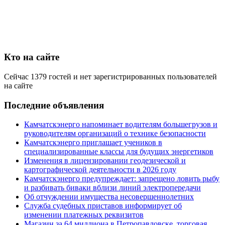
Кто на сайте
Сейчас 1379 гостей и нет зарегистрированных пользователей
на сайте
Последние объявления
Камчатскэнерго напоминает водителям большегрузов и
руководителям организаций о технике безопасности
Камчатскэнерго приглашает учеников в
специализированные классы для будущих энергетиков
Изменения в лицензировании геодезической и
картографической деятельности в 2026 году
Камчатскэнерго предупреждает: запрещено ловить рыбу
и разбивать биваки вблизи линий электропередачи
Об отчуждении имущества несовершеннолетних
Служба судебных приставов информирует об
изменении платежных реквизитов
Магазин за 64 миллиона в Петропавловске, торговая