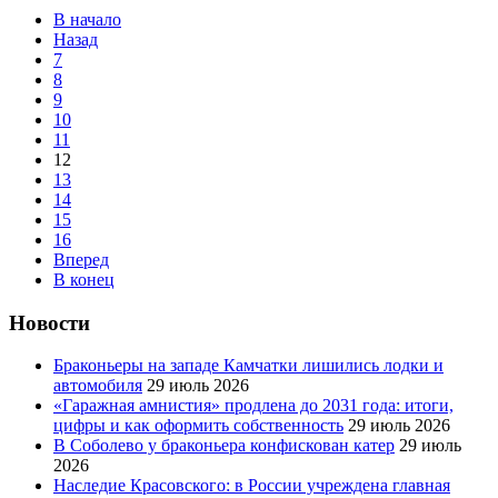
В начало
Назад
7
8
9
10
11
12
13
14
15
16
Вперед
В конец
Новости
Браконьеры на западе Камчатки лишились лодки и
автомобиля
29 июль 2026
«Гаражная амнистия» продлена до 2031 года: итоги,
цифры и как оформить собственность
29 июль 2026
В Соболево у браконьера конфискован катер
29 июль
2026
Наследие Красовского: в России учреждена главная