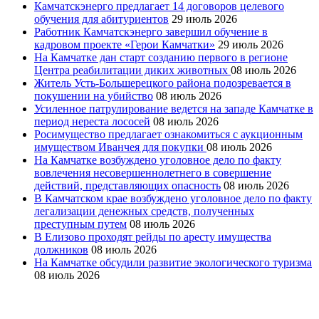
Камчатскэнерго предлагает 14 договоров целевого
обучения для абитуриентов
29 июль 2026
Работник Камчатскэнерго завершил обучение в
кадровом проекте «Герои Камчатки»
29 июль 2026
На Камчатке дан старт созданию первого в регионе
Центра реабилитации диких животных
08 июль 2026
Житель Усть-Большерецкого района подозревается в
покушении на убийство
08 июль 2026
Усиленное патрулирование ведется на западе Камчатке в
период нереста лососей
08 июль 2026
Росимущество предлагает ознакомиться с аукционным
имуществом Иванчея для покупки
08 июль 2026
На Камчатке возбуждено уголовное дело по факту
вовлечения несовершеннолетнего в совершение
действий, представляющих опасность
08 июль 2026
В Камчатском крае возбуждено уголовное дело по факту
легализации денежных средств, полученных
преступным путем
08 июль 2026
В Елизово проходят рейды по аресту имущества
должников
08 июль 2026
На Камчатке обсудили развитие экологического туризма
08 июль 2026