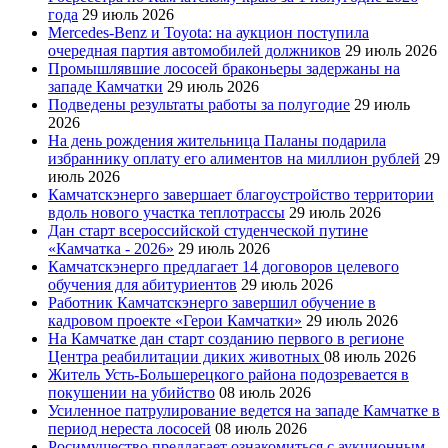
года
29 июль 2026
Mercedes-Benz и Toyota: на аукцион поступила
очередная партия автомобилей должников
29 июль 2026
Промышлявшие лососей браконьеры задержаны на
западе Камчатки
29 июль 2026
Подведены результаты работы за полугодие
29 июль
2026
На день рождения жительница Паланы подарила
избраннику оплату его алиментов на миллион рублей
29
июль 2026
Камчатскэнерго завершает благоустройство территории
вдоль нового участка теплотрассы
29 июль 2026
Дан старт всероссийской студенческой путине
«Камчатка - 2026»
29 июль 2026
Камчатскэнерго предлагает 14 договоров целевого
обучения для абитуриентов
29 июль 2026
Работник Камчатскэнерго завершил обучение в
кадровом проекте «Герои Камчатки»
29 июль 2026
На Камчатке дан старт созданию первого в регионе
Центра реабилитации диких животных
08 июль 2026
Житель Усть-Большерецкого района подозревается в
покушении на убийство
08 июль 2026
Усиленное патрулирование ведется на западе Камчатке в
период нереста лососей
08 июль 2026
Росимущество предлагает ознакомиться с аукционным