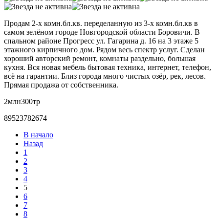
Продам 2-х комн.бл.кв. переделанную из 3-х комн.бл.кв в
самом зелёном городе Новгородской области Боровичи. В
спальном районе Прогресс ул. Гагарина д. 16 на 3 этаже 5
этажного кирпичного дом. Рядом весь спектр услуг. Сделан
хороший авторский ремонт, комнаты раздельно, большая
кухня. Вся новая мебель бытовая техника, интернет, телефон,
всё на гарантии. Близ города много чистых озёр, рек, лесов.
Прямая продажа от собственника.
2млн300тр
89523782674
В начало
Назад
1
2
3
4
5
6
7
8