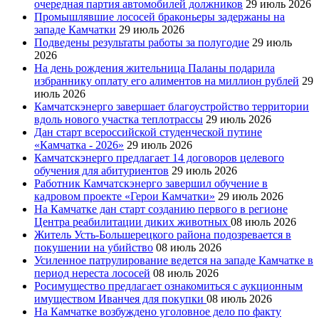
очередная партия автомобилей должников
29 июль 2026
Промышлявшие лососей браконьеры задержаны на
западе Камчатки
29 июль 2026
Подведены результаты работы за полугодие
29 июль
2026
На день рождения жительница Паланы подарила
избраннику оплату его алиментов на миллион рублей
29
июль 2026
Камчатскэнерго завершает благоустройство территории
вдоль нового участка теплотрассы
29 июль 2026
Дан старт всероссийской студенческой путине
«Камчатка - 2026»
29 июль 2026
Камчатскэнерго предлагает 14 договоров целевого
обучения для абитуриентов
29 июль 2026
Работник Камчатскэнерго завершил обучение в
кадровом проекте «Герои Камчатки»
29 июль 2026
На Камчатке дан старт созданию первого в регионе
Центра реабилитации диких животных
08 июль 2026
Житель Усть-Большерецкого района подозревается в
покушении на убийство
08 июль 2026
Усиленное патрулирование ведется на западе Камчатке в
период нереста лососей
08 июль 2026
Росимущество предлагает ознакомиться с аукционным
имуществом Иванчея для покупки
08 июль 2026
На Камчатке возбуждено уголовное дело по факту