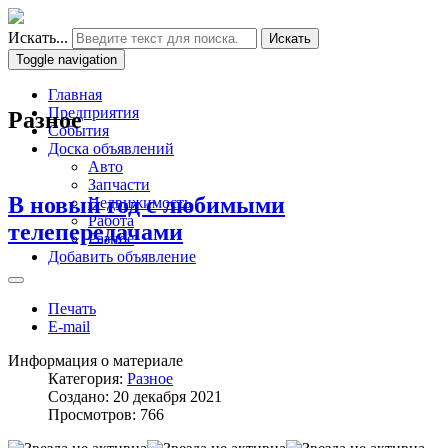
Искать...
Искать
Toggle navigation
Главная
Предприятия
Разное
События
Доска объявлений
Авто
Запчасти
В новый год с любимыми
Недвижимость
Работа
телепередачами
Разное
Добавить объявление
Печать
E-mail
Информация о материале
Категория:
Разное
Создано: 20 декабря 2021
Просмотров: 766