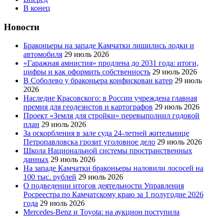
В конец
Новости
Браконьеры на западе Камчатки лишились лодки и
автомобиля
29 июль 2026
«Гаражная амнистия» продлена до 2031 года: итоги,
цифры и как оформить собственность
29 июль 2026
В Соболево у браконьера конфискован катер
29 июль
2026
Наследие Красовского: в России учреждена главная
премия для геодезистов и картографов
29 июль 2026
Проект «Земля для стройки» перевыполнил годовой
план
29 июль 2026
За оскорбления в зале суда 24-летней жительнице
Петропавловска грозит уголовное дело
29 июль 2026
Школа Национальной системы пространственных
данных
29 июль 2026
На западе Камчатки браконьеры наловили лососей на
100 тыс. рублей
29 июль 2026
О подведении итогов деятельности Управления
Росреестра по Камчатскому краю за 1 полугодие 2026
года
29 июль 2026
Mercedes-Benz и Toyota: на аукцион поступила