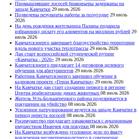
Промышлявшие лососей браконьеры задержаны на
западе Камчатки
29 июль 2026
Подведены результаты работы за полугодие
29 июль
2026
На день рождения жительница Паланы подарила
избраннику оплату его алиментов на миллион рублей
29
июль 2026
Камчатскэнерго завершает благоустройство территории
вдоль нового участка теплотрассы
29 июль 2026
Дан старт всероссийской студенческой путине
«Камчатка - 2026»
29 июль 2026
Камчатскэнерго предлагает 14 договоров целевого
обучения для абитуриентов
29 июль 2026
Работник Камчатскэнерго завершил обучение в
кадровом проекте «Герои Камчатки»
29 июль 2026
На Камчатке дан старт созданию первого в регионе
Центра реабилитации диких животных
08 июль 2026
Житель Усть-Большерецкого района подозревается в
покушении на убийство
08 июль 2026
Усиленное патрулирование ведется на западе Камчатке в
период нереста лососей
08 июль 2026
Росимущество предлагает ознакомиться с аукционным
имуществом Иванчея для покупки
08 июль 2026
На Камчатке возбуждено уголовное дело по факту
вовлечения несовершеннолетнего в совершение