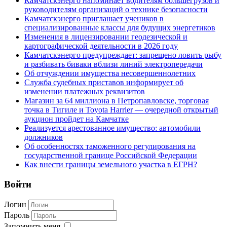
Камчатскэнерго напоминает водителям большегрузов и
руководителям организаций о технике безопасности
Камчатскэнерго приглашает учеников в
специализированные классы для будущих энергетиков
Изменения в лицензировании геодезической и
картографической деятельности в 2026 году
Камчатскэнерго предупреждает: запрещено ловить рыбу
и разбивать биваки вблизи линий электропередачи
Об отчуждении имущества несовершеннолетних
Служба судебных приставов информирует об
изменении платежных реквизитов
Магазин за 64 миллиона в Петропавловске, торговая
точка в Тигиле и Toyota Harrier — очередной открытый
аукцион пройдет на Камчатке
Реализуется арестованное имущество: автомобили
должников
Об особенностях таможенного регулирования на
государственной границе Российской Федерации
Как внести границы земельного участка в ЕГРН?
Войти
Логин
Пароль
Запомнить меня