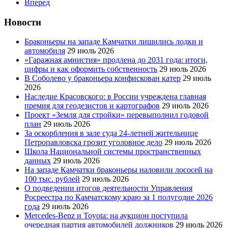
Вперед
Новости
Браконьеры на западе Камчатки лишились лодки и
автомобиля
29 июль 2026
«Гаражная амнистия» продлена до 2031 года: итоги,
цифры и как оформить собственность
29 июль 2026
В Соболево у браконьера конфискован катер
29 июль
2026
Наследие Красовского: в России учреждена главная
премия для геодезистов и картографов
29 июль 2026
Проект «Земля для стройки» перевыполнил годовой
план
29 июль 2026
За оскорбления в зале суда 24-летней жительнице
Петропавловска грозит уголовное дело
29 июль 2026
Школа Национальной системы пространственных
данных
29 июль 2026
На западе Камчатки браконьеры наловили лососей на
100 тыс. рублей
29 июль 2026
О подведении итогов деятельности Управления
Росреестра по Камчатскому краю за 1 полугодие 2026
года
29 июль 2026
Mercedes-Benz и Toyota: на аукцион поступила
очередная партия автомобилей должников
29 июль 2026