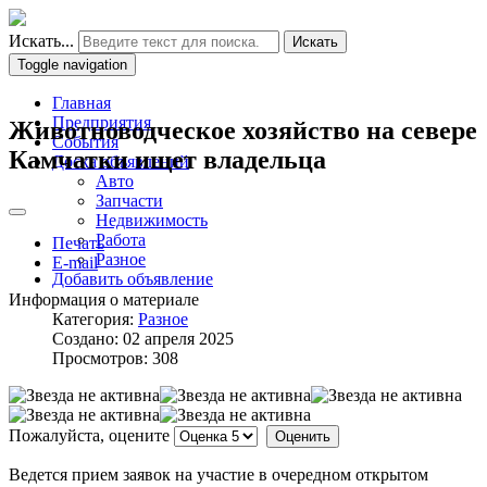
Искать...
Искать
Toggle navigation
Главная
Предприятия
Животноводческое хозяйство на севере
События
Камчатки ищет владельца
Доска объявлений
Авто
Запчасти
Недвижимость
Работа
Печать
Разное
E-mail
Добавить объявление
Информация о материале
Категория:
Разное
Создано: 02 апреля 2025
Просмотров: 308
Пожалуйста, оцените
Ведется прием заявок на участие в очередном открытом