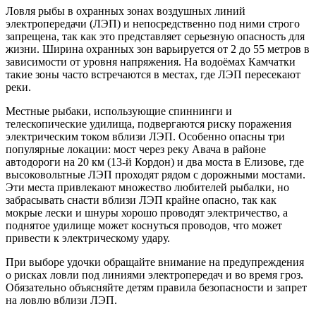
Ловля рыбы в охранных зонах воздушных линий
электропередачи (ЛЭП) и непосредственно под ними строго
запрещена, так как это представляет серьезную опасность для
жизни. Ширина охранных зон варьируется от 2 до 55 метров в
зависимости от уровня напряжения. На водоёмах Камчатки
такие зоны часто встречаются в местах, где ЛЭП пересекают
реки.
Местные рыбаки, использующие спиннинги и
телескопические удилища, подвергаются риску поражения
электрическим током вблизи ЛЭП. Особенно опасны три
популярные локации: мост через реку Авача в районе
автодороги на 20 км (13-й Кордон) и два моста в Елизове, где
высоковольтные ЛЭП проходят рядом с дорожными мостами.
Эти места привлекают множество любителей рыбалки, но
забрасывать снасти вблизи ЛЭП крайне опасно, так как
мокрые лески и шнуры хорошо проводят электричество, а
поднятое удилище может коснуться проводов, что может
привести к электрическому удару.
При выборе удочки обращайте внимание на предупреждения
о рисках ловли под линиями электропередач и во время гроз.
Обязательно объясняйте детям правила безопасности и запрет
на ловлю вблизи ЛЭП.