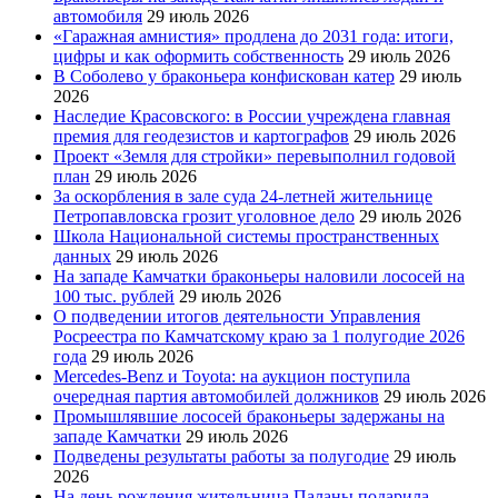
автомобиля
29 июль 2026
«Гаражная амнистия» продлена до 2031 года: итоги,
цифры и как оформить собственность
29 июль 2026
В Соболево у браконьера конфискован катер
29 июль
2026
Наследие Красовского: в России учреждена главная
премия для геодезистов и картографов
29 июль 2026
Проект «Земля для стройки» перевыполнил годовой
план
29 июль 2026
За оскорбления в зале суда 24-летней жительнице
Петропавловска грозит уголовное дело
29 июль 2026
Школа Национальной системы пространственных
данных
29 июль 2026
На западе Камчатки браконьеры наловили лососей на
100 тыс. рублей
29 июль 2026
О подведении итогов деятельности Управления
Росреестра по Камчатскому краю за 1 полугодие 2026
года
29 июль 2026
Mercedes-Benz и Toyota: на аукцион поступила
очередная партия автомобилей должников
29 июль 2026
Промышлявшие лососей браконьеры задержаны на
западе Камчатки
29 июль 2026
Подведены результаты работы за полугодие
29 июль
2026
На день рождения жительница Паланы подарила