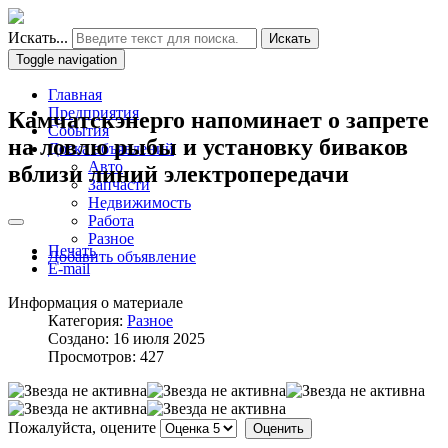
Искать...
Искать
Toggle navigation
Главная
Предприятия
Камчатскэнерго напоминает о запрете
События
на ловлю рыбы и установку биваков
Доска объявлений
Авто
вблизи линий электропередачи
Запчасти
Недвижимость
Работа
Разное
Печать
Добавить объявление
E-mail
Информация о материале
Категория:
Разное
Создано: 16 июля 2025
Просмотров: 427
Пожалуйста, оцените