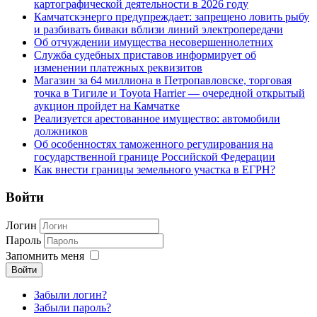
картографической деятельности в 2026 году
Камчатскэнерго предупреждает: запрещено ловить рыбу
и разбивать биваки вблизи линий электропередачи
Об отчуждении имущества несовершеннолетних
Служба судебных приставов информирует об
изменении платежных реквизитов
Магазин за 64 миллиона в Петропавловске, торговая
точка в Тигиле и Toyota Harrier — очередной открытый
аукцион пройдет на Камчатке
Реализуется арестованное имущество: автомобили
должников
Об особенностях таможенного регулирования на
государственной границе Российской Федерации
Как внести границы земельного участка в ЕГРН?
Войти
Логин
Пароль
Запомнить меня
Войти
Забыли логин?
Забыли пароль?