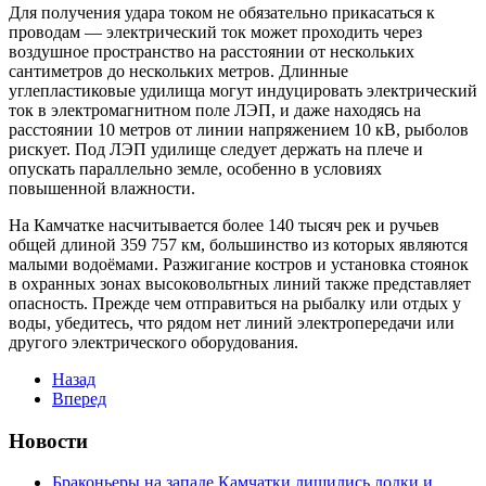
Для получения удара током не обязательно прикасаться к
проводам — электрический ток может проходить через
воздушное пространство на расстоянии от нескольких
сантиметров до нескольких метров. Длинные
углепластиковые удилища могут индуцировать электрический
ток в электромагнитном поле ЛЭП, и даже находясь на
расстоянии 10 метров от линии напряжением 10 кВ, рыболов
рискует. Под ЛЭП удилище следует держать на плече и
опускать параллельно земле, особенно в условиях
повышенной влажности.
На Камчатке насчитывается более 140 тысяч рек и ручьев
общей длиной 359 757 км, большинство из которых являются
малыми водоёмами. Разжигание костров и установка стоянок
в охранных зонах высоковольтных линий также представляет
опасность. Прежде чем отправиться на рыбалку или отдых у
воды, убедитесь, что рядом нет линий электропередачи или
другого электрического оборудования.
Назад
Вперед
Новости
Браконьеры на западе Камчатки лишились лодки и