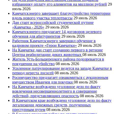
избраннику оплату его алиментов на миллион рублей
29
июль 2026
Камчатскэнерго завершает благоустройство территории
вдоль нового участка теплотрассы
29 июль 2026
Дан старт всероссийской студенческой путине
«Камчатка - 2026»
29 июль 2026
Камчатскэнерго предлагает 14 договоров целевого
обучения для абитуриентов
29 июль 2026
Работник Камчатскэнерго завершил обучение в
кадровом проекте «Герои Камчатки»
29 июль 2026
На Камчатке дан старт созданию первого в регионе
Центра реабилитации диких животных
08 июль 2026
Житель Усть-Большерецкого района подозревается в
покушении на убийство
08 июль 2026
Усиленное патрулирование ведется на западе Камчатке в
период нереста лососей
08 июль 2026
Росимущество предлагает ознакомиться с аукционным
имуществом Иванчея для покупки
08 июль 2026
На Камчатке возбуждено уголовное дело по факту
вовлечения несовершеннолетнего в совершение
действий, представляющих опасность
08 июль 2026
В Камчатском крае возбуждено уголовное дело по факту
легализации денежных средств, полученных
преступным путем
08 июль 2026