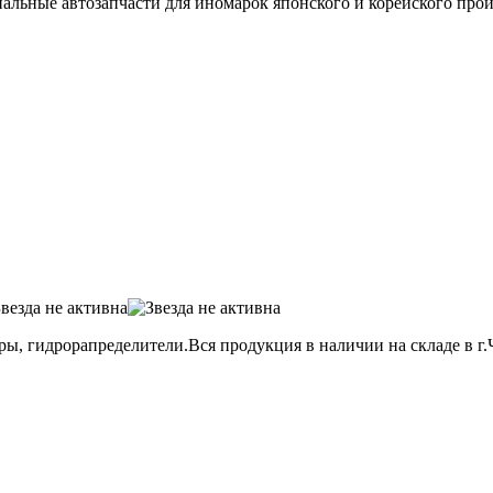
альные автозапчасти для иномарок японского и корейского произв
ы, гидрорапределители.Вся продукция в наличии на складе в г