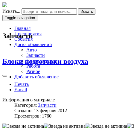
Искать...
Искать
Toggle navigation
Главная
Предприятия
Запчасти
События
Доска объявлений
Авто
Запчасти
Блоки подготовки воздуха
Недвижимость
Работа
Разное
Добавить объявление
Печать
E-mail
Информация о материале
Категория:
Запчасти
Создано: 13 февраля 2012
Просмотров: 1760