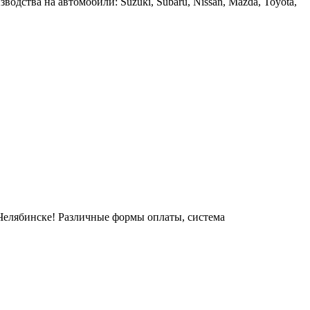
одства на автомобили: Suzuki, Subaru, Nissan, Mazda, Toyota,
.Челябинске! Различные формы оплаты, система