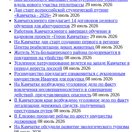
вдоль нового участка теплотрассы
29 июль 2026
Дан старт всероссийской студенческой путине
«Камчатка - 2026»
29 июль 2026
Камчатскэнерго предлагает 14 договоров целевого
обучения для абитуриентов
29 июль 2026
Работник Камчатскэнерго завершил обучение в
кадровом проекте «Герои Камчатки»
29 июль 2026
На Камчатке дан старт созданию первого в регионе
Центра реабилитации диких животных
08 июль 2026
Житель Усть-Большерецкого района подозревается в
покушении на убийство
08 июль 2026
Усиленное патрулирование ведется на западе Камчатке в
период нереста лососей
08 июль 2026
Росимущество предлагает ознакомиться с аукционным
имуществом Иванчея для покупки
08 июль 2026
На Камчатке возбуждено уголовное дело по факту
вовлечения несовершеннолетнего в совершение
действий, представляющих опасность
08 июль 2026
В Камчатском крае возбуждено уголовное дело по факту
легализации денежных средств, полученных
преступным путем
08 июль 2026
В Елизово проходят рейды по аресту имущества
должников
08 июль 2026
На Камчатке обсудили развитие экологического туризма
08 июль 2026