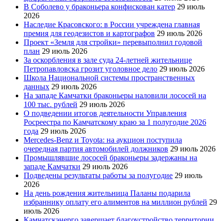
В Соболево у браконьера конфискован катер
29 июль
2026
Наследие Красовского: в России учреждена главная
премия для геодезистов и картографов
29 июль 2026
Проект «Земля для стройки» перевыполнил годовой
план
29 июль 2026
За оскорбления в зале суда 24-летней жительнице
Петропавловска грозит уголовное дело
29 июль 2026
Школа Национальной системы пространственных
данных
29 июль 2026
На западе Камчатки браконьеры наловили лососей на
100 тыс. рублей
29 июль 2026
О подведении итогов деятельности Управления
Росреестра по Камчатскому краю за 1 полугодие 2026
года
29 июль 2026
Mercedes-Benz и Toyota: на аукцион поступила
очередная партия автомобилей должников
29 июль 2026
Промышлявшие лососей браконьеры задержаны на
западе Камчатки
29 июль 2026
Подведены результаты работы за полугодие
29 июль
2026
На день рождения жительница Паланы подарила
избраннику оплату его алиментов на миллион рублей
29
июль 2026
Камчатскэнерго завершает благоустройство территории