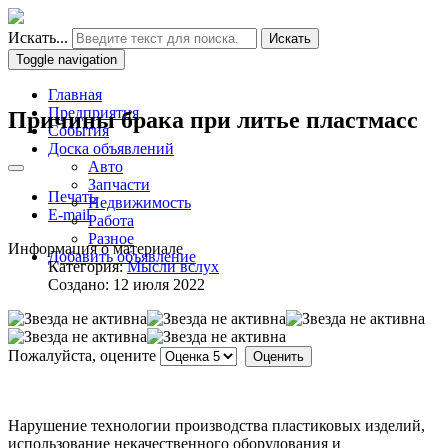
Искать...
Искать
Toggle navigation
Главная
Предприятия
Причины брака при литье пластмасс
События
Доска объявлений
Авто
Запчасти
Печать
Недвижимость
E-mail
Работа
Разное
Информация о материале
Добавить объявление
Категория:
Мысли вслух
Создано: 12 июля 2022
Пожалуйста, оцените
Нарушение технологии производства пластиковых изделий,
использование некачественного оборудования и