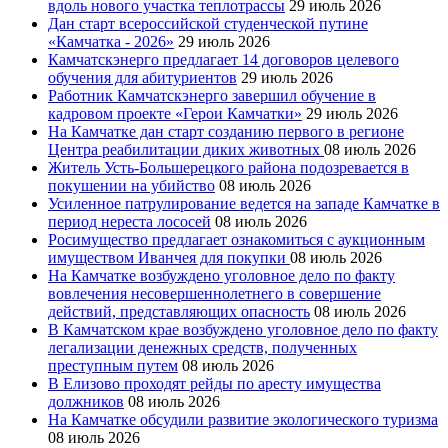
вдоль нового участка теплотрассы
29 июль 2026
Дан старт всероссийской студенческой путине
«Камчатка - 2026»
29 июль 2026
Камчатскэнерго предлагает 14 договоров целевого
обучения для абитуриентов
29 июль 2026
Работник Камчатскэнерго завершил обучение в
кадровом проекте «Герои Камчатки»
29 июль 2026
На Камчатке дан старт созданию первого в регионе
Центра реабилитации диких животных
08 июль 2026
Житель Усть-Большерецкого района подозревается в
покушении на убийство
08 июль 2026
Усиленное патрулирование ведется на западе Камчатке в
период нереста лососей
08 июль 2026
Росимущество предлагает ознакомиться с аукционным
имуществом Иванчея для покупки
08 июль 2026
На Камчатке возбуждено уголовное дело по факту
вовлечения несовершеннолетнего в совершение
действий, представляющих опасность
08 июль 2026
В Камчатском крае возбуждено уголовное дело по факту
легализации денежных средств, полученных
преступным путем
08 июль 2026
В Елизово проходят рейды по аресту имущества
должников
08 июль 2026
На Камчатке обсудили развитие экологического туризма
08 июль 2026