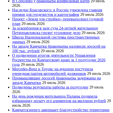
В Соболево у браконьера конфискован катер
29 июль
2026
Наследие Красовского: в России учреждена главная
премия для геодезистов и картографов
29 июль 2026
Проект «Земля для стройки» перевыполнил годовой
план
29 июль 2026
За оскорбления в зале суда 24-летней жительнице
Петропавловска грозит уголовное дело
29 июль 2026
Школа Национальной системы пространственных
данных
29 июль 2026
На западе Камчатки браконьеры наловили лососей на
100 тыс. рублей
29 июль 2026
О подведении итогов деятельности Управления
Росреестра по Камчатскому краю за 1 полугодие 2026
года
29 июль 2026
Mercedes-Benz и Toyota: на аукцион поступила
очередная партия автомобилей должников
29 июль 2026
Промышлявшие лососей браконьеры задержаны на
западе Камчатки
29 июль 2026
Подведены результаты работы за полугодие
29 июль
2026
На день рождения жительница Паланы подарила
избраннику оплату его алиментов на миллион рублей
29
июль 2026
Камчатскэнерго завершает благоустройство территории