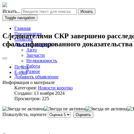
Искать...
Искать
Toggle navigation
Главная
Предприятия
Следователями СКР завершено расследов
События
сфальсифицированного доказательства
Доска объявлений
Авто
Запчасти
Недвижимость
Работа
Печать
Разное
E-mail
Добавить объявление
Информация о материале
Категория:
Новости коротко
Создано: 13 ноября 2024
Просмотров: 225
Пожалуйста, оцените