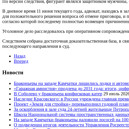
По версии следствия, фигурант являлся защитником мужчины, 
В дневное время 11 июня текущего года, адвокат, находясь в з
для положительного решения вопроса об отмене приговора, и 
согласно которой последнему полностью возмещен причиненн
Уголовное дело расследовалось при оперативном сопровожден
Следствием собрана достаточная доказательственная база, в с
последующего направления в суд.
Назад
Вперед
Новости
Браконьеры на западе Камчатки лишились лодки и автом
«Гаражная амнистия» продлена до 2031 года: итоги, циф
В Соболево у браконьера конфискован катер
29 июль 202
Наследие Красовского: в России учреждена главная преми
Проект «Земля для стройки» перевыполнил годовой план
За оскорбления в зале суда 24-летней жительнице Петроп
Школа Национальной системы пространственных данны
На западе Камчатки браконьеры наловили лососей на 100
О подведении итогов деятельности Управления Росреестр