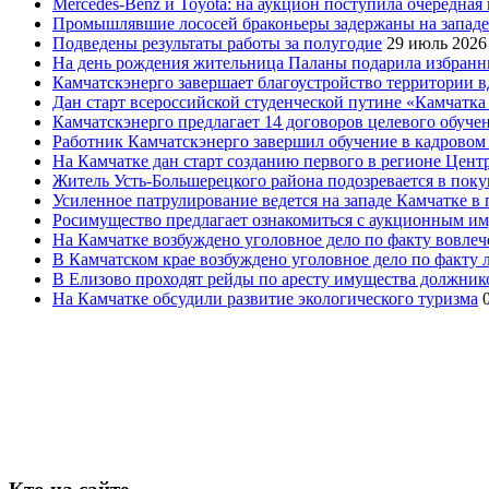
Mercedes-Benz и Toyota: на аукцион поступила очередна
Промышлявшие лососей браконьеры задержаны на запад
Подведены результаты работы за полугодие
29 июль 2026
На день рождения жительница Паланы подарила избранни
Камчатскэнерго завершает благоустройство территории в
Дан старт всероссийской студенческой путине «Камчатка 
Камчатскэнерго предлагает 14 договоров целевого обуче
Работник Камчатскэнерго завершил обучение в кадровом
На Камчатке дан старт созданию первого в регионе Цен
Житель Усть-Большерецкого района подозревается в пок
Усиленное патрулирование ведется на западе Камчатке в 
Росимущество предлагает ознакомиться с аукционным и
На Камчатке возбуждено уголовное дело по факту вовле
В Камчатском крае возбуждено уголовное дело по факту
В Елизово проходят рейды по аресту имущества должник
На Камчатке обсудили развитие экологического туризма