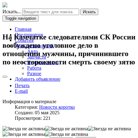
Искать...
Искать
Toggle navigation
Главная
Предприятия
На Камчатке следователями СК России
События
возбуждено уголовное дело в
Доска объявлений
Авто
отношении мужчины, причинившего
Запчасти
по неосторожности смерть своему зятю
Недвижимость
Работа
Разное
Добавить объявление
Печать
E-mail
Информация о материале
Категория:
Новости коротко
Создано: 05 мая 2025
Просмотров: 221