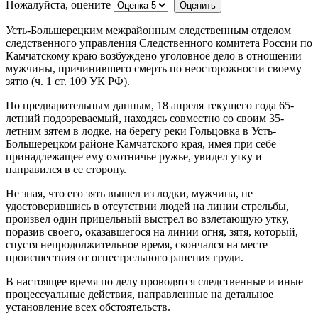
Пожалуйста, оцените
Усть-Большерецким межрайонным следственным отделом
следственного управления Следственного комитета России по
Камчатскому краю возбуждено уголовное дело в отношении
мужчины, причинившего смерть по неосторожности своему
зятю (ч. 1 ст. 109 УК РФ).
По предварительным данным, 18 апреля текущего года 65-
летний подозреваемый, находясь совместно со своим 35-
летним зятем в лодке, на берегу реки Гольцовка в Усть-
Большерецком районе Камчатского края, имея при себе
принадлежащее ему охотничье ружье, увидел утку и
направился в ее сторону.
Не зная, что его зять вышел из лодки, мужчина, не
удостоверившись в отсутствии людей на линии стрельбы,
произвел один прицельный выстрел во взлетающую утку,
поразив своего, оказавшегося на линии огня, зятя, который,
спустя непродолжительное время, скончался на месте
происшествия от огнестрельного ранения груди.
В настоящее время по делу проводятся следственные и иные
процессуальные действия, направленные на детальное
установление всех обстоятельств.