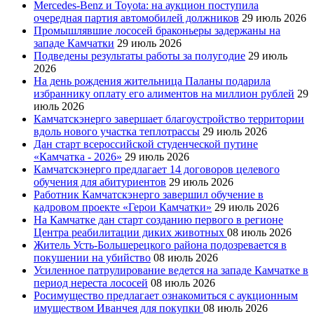
Mercedes-Benz и Toyota: на аукцион поступила
очередная партия автомобилей должников
29 июль 2026
Промышлявшие лососей браконьеры задержаны на
западе Камчатки
29 июль 2026
Подведены результаты работы за полугодие
29 июль
2026
На день рождения жительница Паланы подарила
избраннику оплату его алиментов на миллион рублей
29
июль 2026
Камчатскэнерго завершает благоустройство территории
вдоль нового участка теплотрассы
29 июль 2026
Дан старт всероссийской студенческой путине
«Камчатка - 2026»
29 июль 2026
Камчатскэнерго предлагает 14 договоров целевого
обучения для абитуриентов
29 июль 2026
Работник Камчатскэнерго завершил обучение в
кадровом проекте «Герои Камчатки»
29 июль 2026
На Камчатке дан старт созданию первого в регионе
Центра реабилитации диких животных
08 июль 2026
Житель Усть-Большерецкого района подозревается в
покушении на убийство
08 июль 2026
Усиленное патрулирование ведется на западе Камчатке в
период нереста лососей
08 июль 2026
Росимущество предлагает ознакомиться с аукционным
имуществом Иванчея для покупки
08 июль 2026