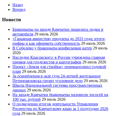
Назад
Вперед
Новости
Браконьеры на западе Камчатки лишились лодки и
автомобиля
29 июль 2026
«Гаражная амнистия» продлена до 2031 года: итоги,
цифры и как оформить собственность
29 июль 2026
В Соболево у браконьера конфискован катер
29 июль
2026
Наследие Красовского: в России учреждена главная
премия для геодезистов и картографов
29 июль 2026
Проект «Земля для стройки» перевыполнил годовой
план
29 июль 2026
За оскорбления в зале суда 24-летней жительнице
Петропавловска грозит уголовное дело
29 июль 2026
Школа Национальной системы пространственных
данных
29 июль 2026
На западе Камчатки браконьеры наловили лососей на
100 тыс. рублей
29 июль 2026
О подведении итогов деятельности Управления
Росреестра по Камчатскому краю за 1 полугодие 2026
года
29 июль 2026