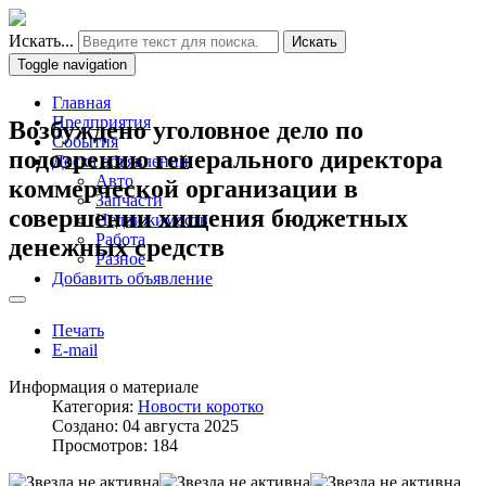
Искать...
Искать
Toggle navigation
Главная
Предприятия
Возбуждено уголовное дело по
События
подозрению генерального директора
Доска объявлений
Авто
коммерческой организации в
Запчасти
совершении хищения бюджетных
Недвижимость
Работа
денежных средств
Разное
Добавить объявление
Печать
E-mail
Информация о материале
Категория:
Новости коротко
Создано: 04 августа 2025
Просмотров: 184