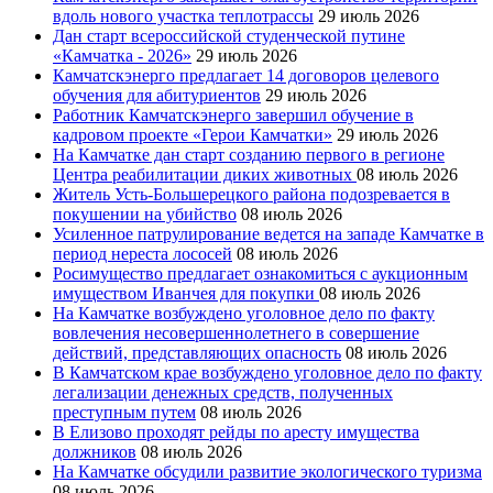
вдоль нового участка теплотрассы
29 июль 2026
Дан старт всероссийской студенческой путине
«Камчатка - 2026»
29 июль 2026
Камчатскэнерго предлагает 14 договоров целевого
обучения для абитуриентов
29 июль 2026
Работник Камчатскэнерго завершил обучение в
кадровом проекте «Герои Камчатки»
29 июль 2026
На Камчатке дан старт созданию первого в регионе
Центра реабилитации диких животных
08 июль 2026
Житель Усть-Большерецкого района подозревается в
покушении на убийство
08 июль 2026
Усиленное патрулирование ведется на западе Камчатке в
период нереста лососей
08 июль 2026
Росимущество предлагает ознакомиться с аукционным
имуществом Иванчея для покупки
08 июль 2026
На Камчатке возбуждено уголовное дело по факту
вовлечения несовершеннолетнего в совершение
действий, представляющих опасность
08 июль 2026
В Камчатском крае возбуждено уголовное дело по факту
легализации денежных средств, полученных
преступным путем
08 июль 2026
В Елизово проходят рейды по аресту имущества
должников
08 июль 2026
На Камчатке обсудили развитие экологического туризма
08 июль 2026