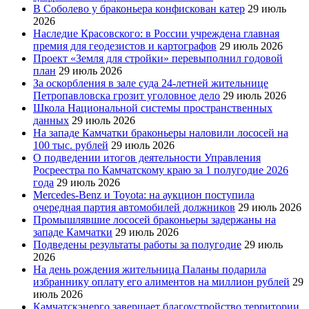
В Соболево у браконьера конфискован катер
29 июль
2026
Наследие Красовского: в России учреждена главная
премия для геодезистов и картографов
29 июль 2026
Проект «Земля для стройки» перевыполнил годовой
план
29 июль 2026
За оскорбления в зале суда 24-летней жительнице
Петропавловска грозит уголовное дело
29 июль 2026
Школа Национальной системы пространственных
данных
29 июль 2026
На западе Камчатки браконьеры наловили лососей на
100 тыс. рублей
29 июль 2026
О подведении итогов деятельности Управления
Росреестра по Камчатскому краю за 1 полугодие 2026
года
29 июль 2026
Mercedes-Benz и Toyota: на аукцион поступила
очередная партия автомобилей должников
29 июль 2026
Промышлявшие лососей браконьеры задержаны на
западе Камчатки
29 июль 2026
Подведены результаты работы за полугодие
29 июль
2026
На день рождения жительница Паланы подарила
избраннику оплату его алиментов на миллион рублей
29
июль 2026
Камчатскэнерго завершает благоустройство территории