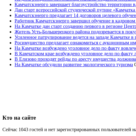
Камчатскэнерго завершает благоустройство территории в
Дан старт всероссийской студенческой путине «Камчатка 
Камчатскэнерго предлагает 14 договоров целевого обуче
Работник Камчатскэнерго завершил обучение в кадровом
На Камчатке дан старт созданию первого в регионе Цен
Житель Усть-Большерецкого района подозревается в пок
Усиленное патрулирование ведется на западе Камчатке в 
Росимущество предлагает ознакомиться с аукционным и
На Камчатке возбуждено уголовное дело по факту вовле
В Камчатском крае возбуждено уголовное дело по факту
В Елизово проходят рейды по аресту имущества должник
На Камчатке обсудили развитие экологического туризма
Кто на сайте
Сейчас 1043 гостей и нет зарегистрированных пользователей н