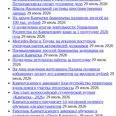
Петропавловска грозит уголовное дело
29 июль 2026
Школа Национальной системы пространственных
данных
29 июль 2026
На западе Камчатки браконьеры наловили лососей на
100 тыс. рублей
29 июль 2026
О подведении итогов деятельности Управления
Росреестра по Камчатскому краю за 1 полугодие 2026
года
29 июль 2026
Mercedes-Benz и Toyota: на аукцион поступила
очередная партия автомобилей должников
29 июль 2026
Промышлявшие лососей браконьеры задержаны на
западе Камчатки
29 июль 2026
Подведены результаты работы за полугодие
29 июль
2026
На день рождения жительница Паланы подарила
избраннику оплату его алиментов на миллион рублей
29
июль 2026
Камчатскэнерго завершает благоустройство территории
вдоль нового участка теплотрассы
29 июль 2026
Дан старт всероссийской студенческой путине
«Камчатка - 2026»
29 июль 2026
Камчатскэнерго предлагает 14 договоров целевого
обучения для абитуриентов
29 июль 2026
Работник Камчатскэнерго завершил обучение в
кадровом проекте «Герои Камчатки»
29 июль 2026