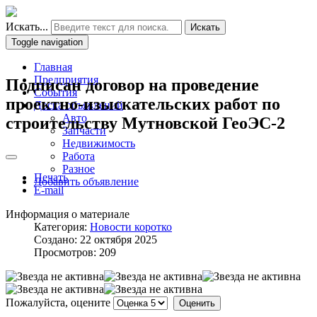
Искать...
Искать
Toggle navigation
Главная
Предприятия
Подписан договор на проведение
События
проектно-изыскательских работ по
Доска объявлений
Авто
строительству Мутновской ГеоЭС-2
Запчасти
Недвижимость
Работа
Разное
Печать
Добавить объявление
E-mail
Информация о материале
Категория:
Новости коротко
Создано: 22 октября 2025
Просмотров: 209
Пожалуйста, оцените