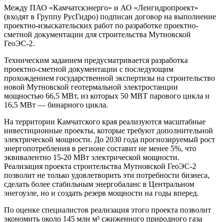
Между ПАО «Камчатскэнерго» и АО «Ленгидропроект»
(входят в Группу РусГидро) подписан договор на выполнение
проектно-изыскательских работ по разработке проектно-
сметной документации для строительства Мутновской
ГеоЭС-2.
Техническим заданием предусматривается разработка
проектно-сметной документации с последующим
прохождением государственной экспертизы на строительство
новой Мутновской геотермальной электростанции
мощностью 66,5 МВт, из которых 50 МВТ парового цикла и
16,5 МВт — бинарного цикла.
На территории Камчатского края реализуются масштабные
инвестиционные проекты, которые требуют дополнительной
электрической мощности. До 2030 года прогнозируемый рост
энергопотребления в регионе составит не менее 5%, что
эквивалентно 15-20 МВт электрической мощности.
Реализация проекта строительства Мутновской ГеоЭС-2
позволит не только удовлетворить эти потребности бизнеса,
сделать более стабильным энергобаланс в Центральном
энегоузле, но и создать резерв мощности на годы вперед.
По оценке специалистов реализация этого проекта позволит
экономить около 145 млн м³ сжиженного природного газа