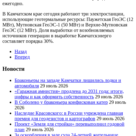
ежегодно.
В Камчатском крае сегодня работают три электростанции,
использующие геотермальные ресурсы: Паужетская ГеоЭС (12
МВт), Мутновская ГеоЭС-1 (50 МВт) и Верхне-Мутновская
ГеоЭС (12 МВт). Доля выработки от возобновляемых
источников генерации в выработке Камчатскэнерго
составляет порядка 30%.
Назад
Вперед
Новости
Браконьеры на западе Камчатки лишились лодки и
автомобиля
29 июль 2026
«Гаражная амнистия» продлена до 2031 года: итоги,
цифры и как оформить собственность
29 июль 2026
В Соболево у браконьера конфискован катер
29 июль
2026
Наследие Красовского: в России учреждена главная
премия для геодезистов и картографов
29 июль 2026
Проект «Земля для стройки» перевыполнил годовой
план
29 июль 2026
За оскорбления в зале суда 24-летней жительнице