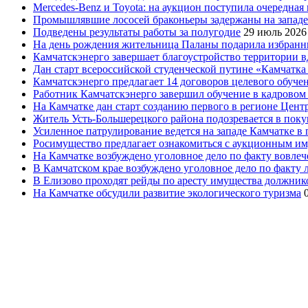
Mercedes-Benz и Toyota: на аукцион поступила очередна
Промышлявшие лососей браконьеры задержаны на запад
Подведены результаты работы за полугодие
29 июль 2026
На день рождения жительница Паланы подарила избранни
Камчатскэнерго завершает благоустройство территории в
Дан старт всероссийской студенческой путине «Камчатка 
Камчатскэнерго предлагает 14 договоров целевого обуче
Работник Камчатскэнерго завершил обучение в кадровом
На Камчатке дан старт созданию первого в регионе Цен
Житель Усть-Большерецкого района подозревается в пок
Усиленное патрулирование ведется на западе Камчатке в 
Росимущество предлагает ознакомиться с аукционным и
На Камчатке возбуждено уголовное дело по факту вовле
В Камчатском крае возбуждено уголовное дело по факту
В Елизово проходят рейды по аресту имущества должник
На Камчатке обсудили развитие экологического туризма