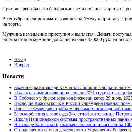
Пристав арестовал его банковские счета и вынес запреты на 
В сентябре предприниматель явился на беседу к приставу. При
на торги.
Мужчина немедленно приступил к выплатам. Деньги поступали
оплаты стоила мужчине дополнительных 330000 рублей исполн
Назад
Вперед
Новости
Браконьеры на западе Камчатки лишились лодки и автом
«Гаражная амнистия» продлена до 2031 года: итоги, циф
В Соболево у браконьера конфискован катер
29 июль 202
Наследие Красовского: в России учреждена главная преми
Проект «Земля для стройки» перевыполнил годовой план
За оскорбления в зале суда 24-летней жительнице Петроп
Школа Национальной системы пространственных данны
На западе Камчатки браконьеры наловили лососей на 100
О подведении итогов деятельности Управления Росреестр