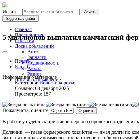
Искать...
Искать
Toggle navigation
Главная
Предприятия
5 миллионов выплатил камчатский ферм
События
Доска объявлений
Авто
Запчасти
Печать
Недвижимость
E-mail
Работа
Разное
Информация о материале
Добавить объявление
Категория:
Новости коротко
Создано: 03 декабря 2025
Просмотров: 157
Пожалуйста, оцените
В работе у судебных приставов первого городского отделения
Должник — глава фермерского хозяйства — имел долги по ком
выплатах в пользу коммерческих партнеров на общую сумму 4