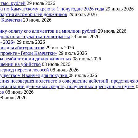
 тыс. рублей
29 июль 2026
а по Камчатскому краю за 1 полугодие 2026 года
29 июль 2026
я партия автомобилей должников
29 июль 2026
е Камчатки
29 июль 2026
ку оплату его алиментов на миллион рублей
29 июль 2026
доль нового участка теплотрассы
29 июль 2026
- 2026»
29 июль 2026
ния для абитуриентов
29 июль 2026
 проекте «Герои Камчатки»
29 июль 2026
тра реабилитации диких животных
08 июль 2026
ушении на убийство
08 июль 2026
период нереста лососей
08 июль 2026
муществом Иванчея для покупки
08 июль 2026
чения несовершеннолетнего в совершение действий, представля
 легализации денежных средств, полученных преступным путем
ов
08 июль 2026
08 июль 2026