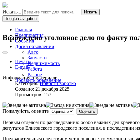
Искать...
Искать
Toggle navigation
Главная
Предприятия
Возбуждено уголовное дело по факту 
События
Доска объявлений
Авто
Запчасти
Печать
Недвижимость
E-mail
Работа
Разное
Информация о материале
Добавить объявление
Категория:
Новости коротко
Создано: 21 декабря 2025
Просмотров: 157
Пожалуйста, оцените
Первым отделом по расследованию особо важных дел краевого
депутатов Елизовского городского поселения, в последствии из
Предварительным следствием установлено, что мужчина, являяс