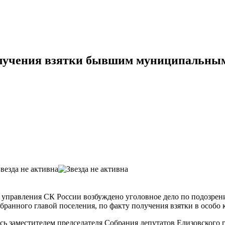
получения взятки бывшим муниципальн
 управления СК России возбуждено уголовное дело по подозрен
бранного главой поселения, по факту получения взятки в особо к
ь заместителем председателя Собрания депутатов Елизовского го