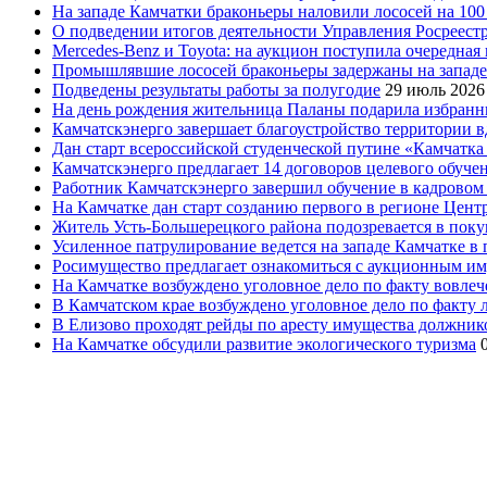
На западе Камчатки браконьеры наловили лососей на 100
О подведении итогов деятельности Управления Росреестр
Mercedes-Benz и Toyota: на аукцион поступила очередна
Промышлявшие лососей браконьеры задержаны на запад
Подведены результаты работы за полугодие
29 июль 2026
На день рождения жительница Паланы подарила избранни
Камчатскэнерго завершает благоустройство территории в
Дан старт всероссийской студенческой путине «Камчатка 
Камчатскэнерго предлагает 14 договоров целевого обуче
Работник Камчатскэнерго завершил обучение в кадровом
На Камчатке дан старт созданию первого в регионе Цен
Житель Усть-Большерецкого района подозревается в пок
Усиленное патрулирование ведется на западе Камчатке в 
Росимущество предлагает ознакомиться с аукционным и
На Камчатке возбуждено уголовное дело по факту вовле
В Камчатском крае возбуждено уголовное дело по факту
В Елизово проходят рейды по аресту имущества должник
На Камчатке обсудили развитие экологического туризма