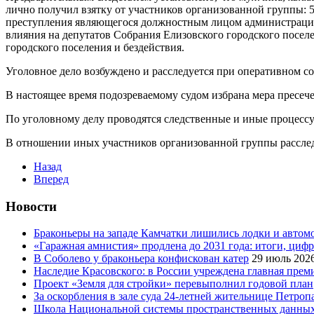
лично получил взятку от участников организованной группы: 
преступления являющегося должностным лицом администрации, 
влияния на депутатов Собрания Елизовского городского посел
городского поселения и бездействия.
Уголовное дело возбуждено и расследуется при оперативном 
В настоящее время подозреваемому судом избрана мера пресече
По уголовному делу проводятся следственные и иные процессу
В отношении иных участников организованной группы расслед
Назад
Вперед
Новости
Браконьеры на западе Камчатки лишились лодки и автом
«Гаражная амнистия» продлена до 2031 года: итоги, циф
В Соболево у браконьера конфискован катер
29 июль 202
Наследие Красовского: в России учреждена главная преми
Проект «Земля для стройки» перевыполнил годовой план
За оскорбления в зале суда 24-летней жительнице Петроп
Школа Национальной системы пространственных данны