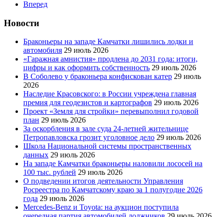
Вперед
Новости
Браконьеры на западе Камчатки лишились лодки и
автомобиля
29 июль 2026
«Гаражная амнистия» продлена до 2031 года: итоги,
цифры и как оформить собственность
29 июль 2026
В Соболево у браконьера конфискован катер
29 июль
2026
Наследие Красовского: в России учреждена главная
премия для геодезистов и картографов
29 июль 2026
Проект «Земля для стройки» перевыполнил годовой
план
29 июль 2026
За оскорбления в зале суда 24-летней жительнице
Петропавловска грозит уголовное дело
29 июль 2026
Школа Национальной системы пространственных
данных
29 июль 2026
На западе Камчатки браконьеры наловили лососей на
100 тыс. рублей
29 июль 2026
О подведении итогов деятельности Управления
Росреестра по Камчатскому краю за 1 полугодие 2026
года
29 июль 2026
Mercedes-Benz и Toyota: на аукцион поступила
очередная партия автомобилей должников
29 июль 2026