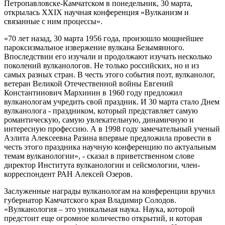
Петропавловске-Камчатском в понедельник, 30 марта,
открылась XXIХ научная конференция «Вулканизм и
связанные с ним процессы».
«70 лет назад, 30 марта 1956 года, произошло мощнейшее
пароксизмальное извержение вулкана Безымянного.
Впоследствии его изучали и продолжают изучать несколько
поколений вулканологов. Не только российских, но и из
самых разных стран. В честь этого события поэт, вулканолог,
ветеран Великой Отечественной войны Евгений
Константинович Мархинин в 1960 году предложил
вулканологам учредить свой праздник. И 30 марта стало Днем
вулканолога - праздником, который представляет самую
романтическую, самую увлекательную, динамичную и
интересную профессию. А в 1998 году замечательный ученый
Аэлита Алексеевна Разина впервые предложила провести в
честь этого праздника научную конференцию по актуальным
темам вулканологии», - сказал в приветственном слове
директор Института вулканологии и сейсмологии, член-
корреспондент РАН Алексей Озеров.
Заслуженные награды вулканологам на конференции вручил
губернатор Камчатского края Владимир Солодов.
«Вулканология – это уникальная наука. Наука, которой
предстоит еще огромное количество открытий, и которая