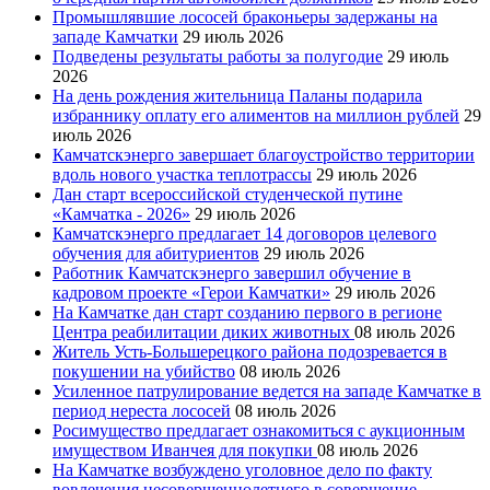
Промышлявшие лососей браконьеры задержаны на
западе Камчатки
29 июль 2026
Подведены результаты работы за полугодие
29 июль
2026
На день рождения жительница Паланы подарила
избраннику оплату его алиментов на миллион рублей
29
июль 2026
Камчатскэнерго завершает благоустройство территории
вдоль нового участка теплотрассы
29 июль 2026
Дан старт всероссийской студенческой путине
«Камчатка - 2026»
29 июль 2026
Камчатскэнерго предлагает 14 договоров целевого
обучения для абитуриентов
29 июль 2026
Работник Камчатскэнерго завершил обучение в
кадровом проекте «Герои Камчатки»
29 июль 2026
На Камчатке дан старт созданию первого в регионе
Центра реабилитации диких животных
08 июль 2026
Житель Усть-Большерецкого района подозревается в
покушении на убийство
08 июль 2026
Усиленное патрулирование ведется на западе Камчатке в
период нереста лососей
08 июль 2026
Росимущество предлагает ознакомиться с аукционным
имуществом Иванчея для покупки
08 июль 2026
На Камчатке возбуждено уголовное дело по факту
вовлечения несовершеннолетнего в совершение