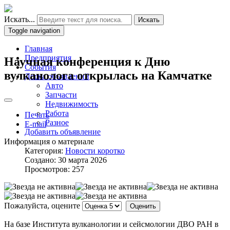
Искать...
Искать
Toggle navigation
Главная
Предприятия
Научная конференция к Дню
События
вулканолога открылась на Камчатке
Доска объявлений
Авто
Запчасти
Недвижимость
Работа
Печать
Разное
E-mail
Добавить объявление
Информация о материале
Категория:
Новости коротко
Создано: 30 марта 2026
Просмотров: 257
Пожалуйста, оцените
На базе Института вулканологии и сейсмологии ДВО РАН в