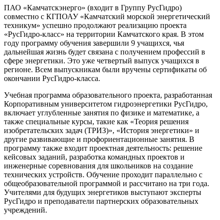
ПАО «Камчатскэнерго» (входит в Группу РусГидро)
совместно с КГПОАУ «Камчатский морской энергетический
техникум» успешно продолжают реализацию проекта
«РусГидро-класс» на территории Камчатского края. В этом
году программу обучения завершили 9 учащихся, чья
дальнейшая жизнь будет связана с получением профессий в
сфере энергетики. Это уже четвертый выпуск учащихся в
регионе. Всем выпускникам были вручены сертификаты об
окончании РусГидро-класса.
Учебная программа образовательного проекта, разработанная
Корпоративным университетом гидроэнергетики РусГидро,
включает углубленные занятия по физике и математике, а
также специальные курсы, такие как «Теория решения
изобретательских задач (ТРИЗ)», «История энергетики» и
другие развивающие и профориентационные занятия. В
программу также входит проектная деятельность: решение
кейсовых заданий, разработка командных проектов и
инженерные соревнования для школьников на создание
технических устройств. Обучение проходит параллельно с
общеобразовательной программой и рассчитано на три года.
Учителями для будущих энергетиков выступают эксперты
РусГидро и преподаватели партнерских образовательных
учреждений.