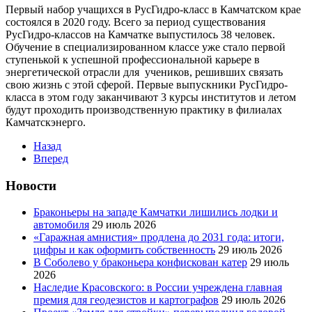
Первый набор учащихся в РусГидро-класс в Камчатском крае
состоялся в 2020 году. Всего за период существования
РусГидро-классов на Камчатке выпустилось 38 человек.
Обучение в специализированном классе уже стало первой
ступенькой к успешной профессиональной карьере в
энергетической отрасли для учеников, решивших связать
свою жизнь с этой сферой. Первые выпускники РусГидро-
класса в этом году заканчивают 3 курсы институтов и летом
будут проходить производственную практику в филиалах
Камчатскэнерго.
Назад
Вперед
Новости
Браконьеры на западе Камчатки лишились лодки и
автомобиля
29 июль 2026
«Гаражная амнистия» продлена до 2031 года: итоги,
цифры и как оформить собственность
29 июль 2026
В Соболево у браконьера конфискован катер
29 июль
2026
Наследие Красовского: в России учреждена главная
премия для геодезистов и картографов
29 июль 2026