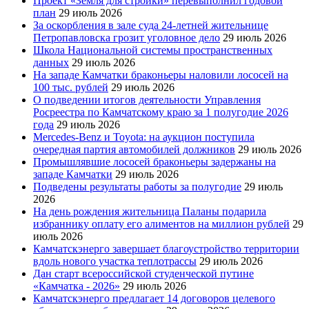
Проект «Земля для стройки» перевыполнил годовой
план
29 июль 2026
За оскорбления в зале суда 24-летней жительнице
Петропавловска грозит уголовное дело
29 июль 2026
Школа Национальной системы пространственных
данных
29 июль 2026
На западе Камчатки браконьеры наловили лососей на
100 тыс. рублей
29 июль 2026
О подведении итогов деятельности Управления
Росреестра по Камчатскому краю за 1 полугодие 2026
года
29 июль 2026
Mercedes-Benz и Toyota: на аукцион поступила
очередная партия автомобилей должников
29 июль 2026
Промышлявшие лососей браконьеры задержаны на
западе Камчатки
29 июль 2026
Подведены результаты работы за полугодие
29 июль
2026
На день рождения жительница Паланы подарила
избраннику оплату его алиментов на миллион рублей
29
июль 2026
Камчатскэнерго завершает благоустройство территории
вдоль нового участка теплотрассы
29 июль 2026
Дан старт всероссийской студенческой путине
«Камчатка - 2026»
29 июль 2026
Камчатскэнерго предлагает 14 договоров целевого