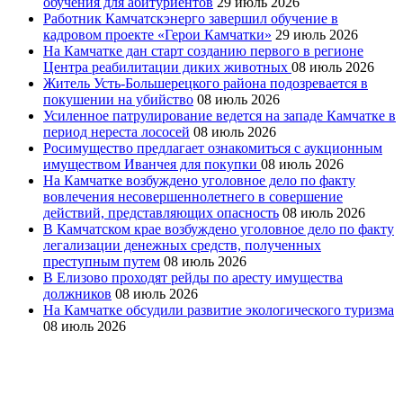
обучения для абитуриентов
29 июль 2026
Работник Камчатскэнерго завершил обучение в
кадровом проекте «Герои Камчатки»
29 июль 2026
На Камчатке дан старт созданию первого в регионе
Центра реабилитации диких животных
08 июль 2026
Житель Усть-Большерецкого района подозревается в
покушении на убийство
08 июль 2026
Усиленное патрулирование ведется на западе Камчатке в
период нереста лососей
08 июль 2026
Росимущество предлагает ознакомиться с аукционным
имуществом Иванчея для покупки
08 июль 2026
На Камчатке возбуждено уголовное дело по факту
вовлечения несовершеннолетнего в совершение
действий, представляющих опасность
08 июль 2026
В Камчатском крае возбуждено уголовное дело по факту
легализации денежных средств, полученных
преступным путем
08 июль 2026
В Елизово проходят рейды по аресту имущества
должников
08 июль 2026
На Камчатке обсудили развитие экологического туризма
08 июль 2026