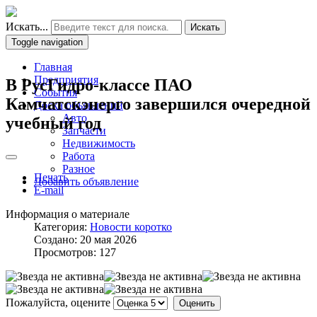
Искать...
Искать
Toggle navigation
Главная
Предприятия
В РусГидро-классе ПАО
События
Камчатскэнерго завершился очередной
Доска объявлений
Авто
учебный год
Запчасти
Недвижимость
Работа
Разное
Печать
Добавить объявление
E-mail
Информация о материале
Категория:
Новости коротко
Создано: 20 мая 2026
Просмотров: 127
Пожалуйста, оцените