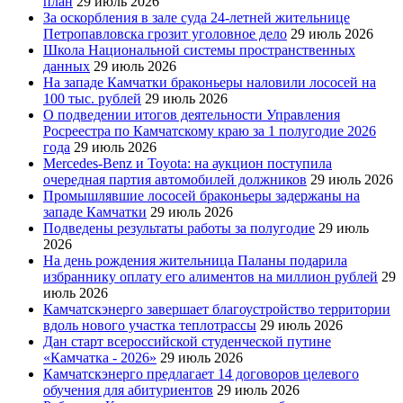
план
29 июль 2026
За оскорбления в зале суда 24-летней жительнице
Петропавловска грозит уголовное дело
29 июль 2026
Школа Национальной системы пространственных
данных
29 июль 2026
На западе Камчатки браконьеры наловили лососей на
100 тыс. рублей
29 июль 2026
О подведении итогов деятельности Управления
Росреестра по Камчатскому краю за 1 полугодие 2026
года
29 июль 2026
Mercedes-Benz и Toyota: на аукцион поступила
очередная партия автомобилей должников
29 июль 2026
Промышлявшие лососей браконьеры задержаны на
западе Камчатки
29 июль 2026
Подведены результаты работы за полугодие
29 июль
2026
На день рождения жительница Паланы подарила
избраннику оплату его алиментов на миллион рублей
29
июль 2026
Камчатскэнерго завершает благоустройство территории
вдоль нового участка теплотрассы
29 июль 2026
Дан старт всероссийской студенческой путине
«Камчатка - 2026»
29 июль 2026
Камчатскэнерго предлагает 14 договоров целевого
обучения для абитуриентов
29 июль 2026