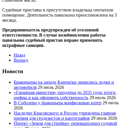
сливочное масло.
Судебные приставы в присутствии владельца опечатали
помещение. Деятельность павильона приостановлена на 3
месяца.
Предприниматель предупрежден об уголовной
ответственности. В случае возобновления работы
павильона судебный пристав вправе применить
штрафные санкции.
Назад
Вперед
Новости
Браконьеры на западе Камчатки лишились лодки и
автомобиля
29 июль 2026
«Гаражная амнистия» продлена до 2031 года: итоги,
цифры и как оформить собственность
29 июль 2026
В Соболево у браконьера конфискован катер
29 июль
2026
Наследие Красовского: в России учреждена главная
премия для геодезистов и картографов
29 июль 2026
Проект «Земля для стройки» перевыполнил годовой