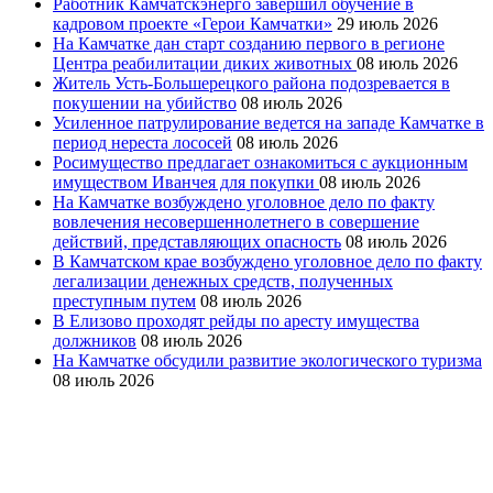
Работник Камчатскэнерго завершил обучение в
кадровом проекте «Герои Камчатки»
29 июль 2026
На Камчатке дан старт созданию первого в регионе
Центра реабилитации диких животных
08 июль 2026
Житель Усть-Большерецкого района подозревается в
покушении на убийство
08 июль 2026
Усиленное патрулирование ведется на западе Камчатке в
период нереста лососей
08 июль 2026
Росимущество предлагает ознакомиться с аукционным
имуществом Иванчея для покупки
08 июль 2026
На Камчатке возбуждено уголовное дело по факту
вовлечения несовершеннолетнего в совершение
действий, представляющих опасность
08 июль 2026
В Камчатском крае возбуждено уголовное дело по факту
легализации денежных средств, полученных
преступным путем
08 июль 2026
В Елизово проходят рейды по аресту имущества
должников
08 июль 2026
На Камчатке обсудили развитие экологического туризма
08 июль 2026