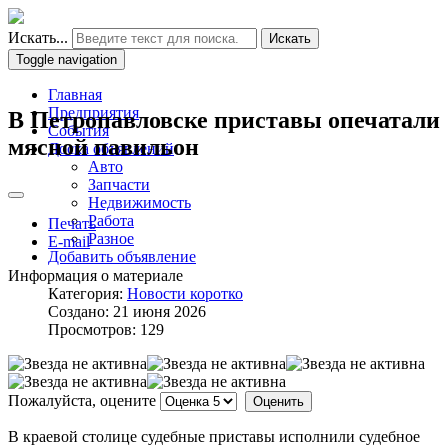
Искать...
Искать
Toggle navigation
Главная
Предприятия
В Петропавловске приставы опечатали
События
мясной павильон
Доска объявлений
Авто
Запчасти
Недвижимость
Работа
Печать
Разное
E-mail
Добавить объявление
Информация о материале
Категория:
Новости коротко
Создано: 21 июня 2026
Просмотров: 129
Пожалуйста, оцените
В краевой столице судебные приставы исполнили судебное