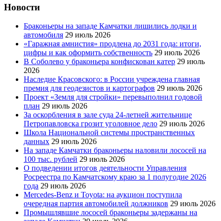
Новости
Браконьеры на западе Камчатки лишились лодки и
автомобиля
29 июль 2026
«Гаражная амнистия» продлена до 2031 года: итоги,
цифры и как оформить собственность
29 июль 2026
В Соболево у браконьера конфискован катер
29 июль
2026
Наследие Красовского: в России учреждена главная
премия для геодезистов и картографов
29 июль 2026
Проект «Земля для стройки» перевыполнил годовой
план
29 июль 2026
За оскорбления в зале суда 24-летней жительнице
Петропавловска грозит уголовное дело
29 июль 2026
Школа Национальной системы пространственных
данных
29 июль 2026
На западе Камчатки браконьеры наловили лососей на
100 тыс. рублей
29 июль 2026
О подведении итогов деятельности Управления
Росреестра по Камчатскому краю за 1 полугодие 2026
года
29 июль 2026
Mercedes-Benz и Toyota: на аукцион поступила
очередная партия автомобилей должников
29 июль 2026
Промышлявшие лососей браконьеры задержаны на