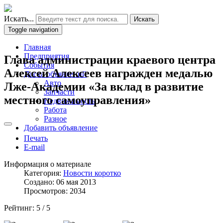
Искать...
Искать
Toggle navigation
Главная
Предприятия
Глава администрации краевого центра
События
Алексей Алексеев награжден медалью
Доска объявлений
Авто
Лже-Академии «За вклад в развитие
Запчасти
местного самоуправления»
Недвижимость
Работа
Разное
Добавить объявление
Печать
E-mail
Информация о материале
Категория:
Новости коротко
Создано: 06 мая 2013
Просмотров: 2034
Рейтинг:
5
/
5