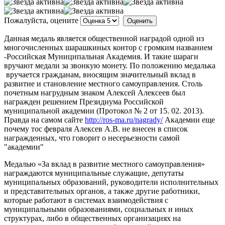
Пожалуйста, оцените
Данная медаль является общественной наградой одной из
многочисленных шарашкиных контор с громким названием
-Российская Муниципальная Академия. И такие шараги
вручают медали за звонкую монету. По положению медалька
вручается гражданам, вносящим значительный вклад в
развитие и становление местного самоуправления. Столь
почетным нагрудным знаком Алексей Алексеев был
награжден решением Президиума Российской
муниципальной академии (Протокол № 2 от 15. 02. 2013).
Правда на самом сайте
http://ros-ma.ru/nagrady/
Академии еще
почему тос февраля Алексев А.В. не внесен в список
награжденных, что говорит о несерьезности самой
"академии"
Медалью «За вклад в развитие местного самоуправления»
награждаются муниципальные служащие, депутаты
муниципальных образований, руководители исполнительных
и представительных органов, а также другие работники,
которые работают в системах взаимодействия с
муниципальными образованиями, социальных и иных
структурах, либо в общественных организациях на