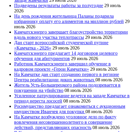
западе Камчатки
29 июль 2026
Подведены результаты работы за полугодие
29 июль
2026
На день рождения жительница Паланы подарила
избраннику оплату его алиментов на миллион рублей
29
июль 2026
Камчатскэнерго завершает благоустройство территории
вдоль нового участка теплотрассы
29 июль 2026
Дан старт всероссийской студенческой путине
«Камчатка - 2026»
29 июль 2026
Камчатскэнерго предлагает 14 договоров целевого
обучения для абитуриентов
29 июль 2026
Работник Камчатскэнерго завершил обучение в
кадровом проекте «Герои Камчатки»
29 июль 2026
На Камчатке дан старт созданию первого в регионе
Центра реабилитации диких животных
08 июль 2026
Житель Усть-Большерецкого района подозревается в
покушении на убийство
08 июль 2026
Усиленное патрулирование ведется на западе Камчатке в
период нереста лососей
08 июль 2026
Росимущество предлагает ознакомиться с аукционным
имуществом Иванчея для покупки
08 июль 2026
На Камчатке возбуждено уголовное дело по факту
вовлечения несовершеннолетнего в совершение
действий, представляющих опасность
08 июль 2026