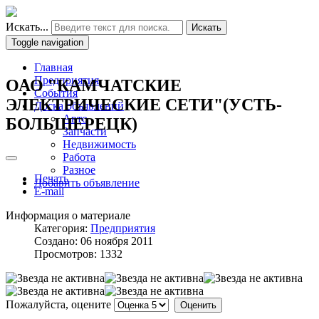
Искать...
Искать
Toggle navigation
Главная
Предприятия
ОАО "КАМЧАТСКИЕ
События
ЭЛЕКТРИЧЕСКИЕ СЕТИ"(УСТЬ-
Доска объявлений
Авто
БОЛЬШЕРЕЦК)
Запчасти
Недвижимость
Работа
Разное
Печать
Добавить объявление
E-mail
Информация о материале
Категория:
Предприятия
Создано: 06 ноября 2011
Просмотров: 1332
Пожалуйста, оцените