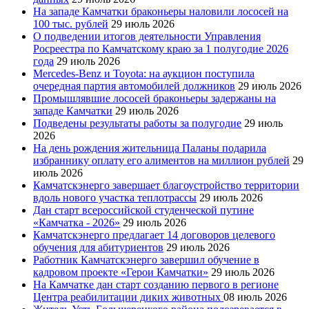
На западе Камчатки браконьеры наловили лососей на
100 тыс. рублей
29 июль 2026
О подведении итогов деятельности Управления
Росреестра по Камчатскому краю за 1 полугодие 2026
года
29 июль 2026
Mercedes-Benz и Toyota: на аукцион поступила
очередная партия автомобилей должников
29 июль 2026
Промышлявшие лососей браконьеры задержаны на
западе Камчатки
29 июль 2026
Подведены результаты работы за полугодие
29 июль
2026
На день рождения жительница Паланы подарила
избраннику оплату его алиментов на миллион рублей
29
июль 2026
Камчатскэнерго завершает благоустройство территории
вдоль нового участка теплотрассы
29 июль 2026
Дан старт всероссийской студенческой путине
«Камчатка - 2026»
29 июль 2026
Камчатскэнерго предлагает 14 договоров целевого
обучения для абитуриентов
29 июль 2026
Работник Камчатскэнерго завершил обучение в
кадровом проекте «Герои Камчатки»
29 июль 2026
На Камчатке дан старт созданию первого в регионе
Центра реабилитации диких животных
08 июль 2026