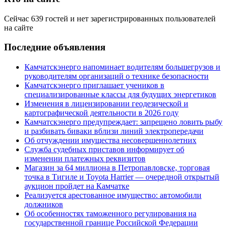
Сейчас 639 гостей и нет зарегистрированных пользователей
на сайте
Последние объявления
Камчатскэнерго напоминает водителям большегрузов и
руководителям организаций о технике безопасности
Камчатскэнерго приглашает учеников в
специализированные классы для будущих энергетиков
Изменения в лицензировании геодезической и
картографической деятельности в 2026 году
Камчатскэнерго предупреждает: запрещено ловить рыбу
и разбивать биваки вблизи линий электропередачи
Об отчуждении имущества несовершеннолетних
Служба судебных приставов информирует об
изменении платежных реквизитов
Магазин за 64 миллиона в Петропавловске, торговая
точка в Тигиле и Toyota Harrier — очередной открытый
аукцион пройдет на Камчатке
Реализуется арестованное имущество: автомобили
должников
Об особенностях таможенного регулирования на
государственной границе Российской Федерации