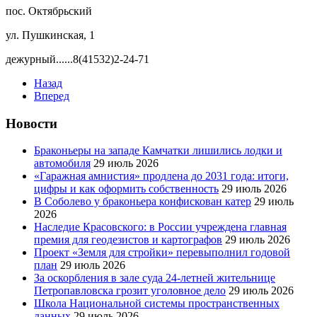
пос. Октябрьский
ул. Пушкинская, 1
дежурный......8(41532)2-24-71
Назад
Вперед
Новости
Браконьеры на западе Камчатки лишились лодки и
автомобиля
29 июль 2026
«Гаражная амнистия» продлена до 2031 года: итоги,
цифры и как оформить собственность
29 июль 2026
В Соболево у браконьера конфискован катер
29 июль
2026
Наследие Красовского: в России учреждена главная
премия для геодезистов и картографов
29 июль 2026
Проект «Земля для стройки» перевыполнил годовой
план
29 июль 2026
За оскорбления в зале суда 24-летней жительнице
Петропавловска грозит уголовное дело
29 июль 2026
Школа Национальной системы пространственных
данных
29 июль 2026