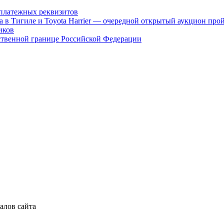
платежных реквизитов
а в Тигиле и Toyota Harrier — очередной открытый аукцион про
иков
ственной границе Российской Федерации
алов сайта