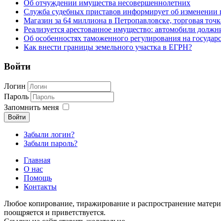
Об отчуждении имущества несовершеннолетних
Служба судебных приставов информирует об изменении 
Магазин за 64 миллиона в Петропавловске, торговая точк
Реализуется арестованное имущество: автомобили должн
Об особенностях таможенного регулирования на государ
Как внести границы земельного участка в ЕГРН?
Войти
Логин
Пароль
Запомнить меня
Войти
Забыли логин?
Забыли пароль?
Главная
О нас
Помощь
Контакты
Любое копирование, тиражирование и распространение матери
поощряется и приветствуется.