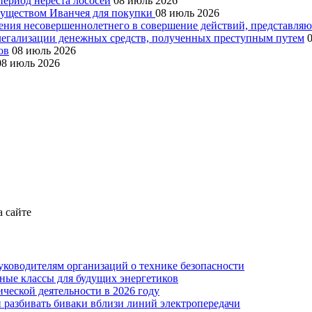
период нереста лососей
08 июль 2026
муществом Иванчея для покупки
08 июль 2026
чения несовершеннолетнего в совершение действий, представля
 легализации денежных средств, полученных преступным путем
ов
08 июль 2026
08 июль 2026
а сайте
уководителям организаций о технике безопасности
ные классы для будущих энергетиков
ческой деятельности в 2026 году
 разбивать биваки вблизи линий электропередачи