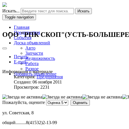
Искать...
Искать
Toggle navigation
Главная
Предприятия
ООО "РПК СКОП"(УСТЬ-БОЛЬШЕРЕ
События
Доска объявлений
Авто
Запчасти
Печать
Недвижимость
E-mail
Работа
Разное
Информация о материале
Добавить объявление
Категория:
Предприятия
Создано: 06 ноября 2011
Просмотров: 2231
Пожалуйста, оцените
ул. Советская, 8
общий.........8(41532)2-13-99