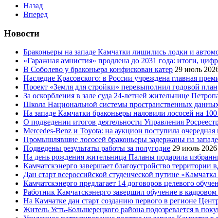
Назад
Вперед
Новости
Браконьеры на западе Камчатки лишились лодки и автом
«Гаражная амнистия» продлена до 2031 года: итоги, циф
В Соболево у браконьера конфискован катер
29 июль 202
Наследие Красовского: в России учреждена главная преми
Проект «Земля для стройки» перевыполнил годовой план
За оскорбления в зале суда 24-летней жительнице Петроп
Школа Национальной системы пространственных данны
На западе Камчатки браконьеры наловили лососей на 100
О подведении итогов деятельности Управления Росреестр
Mercedes-Benz и Toyota: на аукцион поступила очередна
Промышлявшие лососей браконьеры задержаны на запад
Подведены результаты работы за полугодие
29 июль 2026
На день рождения жительница Паланы подарила избранни
Камчатскэнерго завершает благоустройство территории в
Дан старт всероссийской студенческой путине «Камчатка 
Камчатскэнерго предлагает 14 договоров целевого обуче
Работник Камчатскэнерго завершил обучение в кадровом
На Камчатке дан старт созданию первого в регионе Цен
Житель Усть-Большерецкого района подозревается в пок