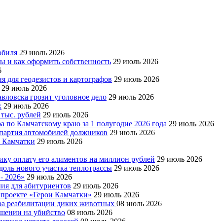
обиля
29 июль 2026
ры и как оформить собственность
29 июль 2026
6
я для геодезистов и картографов
29 июль 2026
29 июль 2026
авловска грозит уголовное дело
29 июль 2026
х
29 июль 2026
 тыс. рублей
29 июль 2026
а по Камчатскому краю за 1 полугодие 2026 года
29 июль 2026
я партия автомобилей должников
29 июль 2026
е Камчатки
29 июль 2026
ку оплату его алиментов на миллион рублей
29 июль 2026
доль нового участка теплотрассы
29 июль 2026
- 2026»
29 июль 2026
ния для абитуриентов
29 июль 2026
 проекте «Герои Камчатки»
29 июль 2026
тра реабилитации диких животных
08 июль 2026
ушении на убийство
08 июль 2026