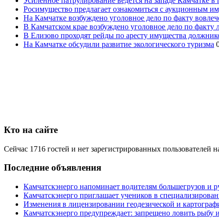
Усиленное патрулирование ведется на западе Камчатке в 
Росимущество предлагает ознакомиться с аукционным и
На Камчатке возбуждено уголовное дело по факту вовле
В Камчатском крае возбуждено уголовное дело по факту
В Елизово проходят рейды по аресту имущества должник
На Камчатке обсудили развитие экологического туризма
Кто на сайте
Сейчас 1716 гостей и нет зарегистрированных пользователей н
Последние объявления
Камчатскэнерго напоминает водителям большегрузов и р
Камчатскэнерго приглашает учеников в специализирован
Изменения в лицензировании геодезической и картографи
Камчатскэнерго предупреждает: запрещено ловить рыбу и