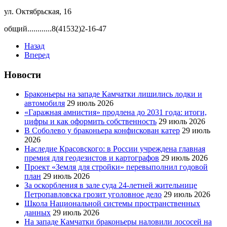
ул. Октябрьская, 16
общий............8(41532)2-16-47
Назад
Вперед
Новости
Браконьеры на западе Камчатки лишились лодки и
автомобиля
29 июль 2026
«Гаражная амнистия» продлена до 2031 года: итоги,
цифры и как оформить собственность
29 июль 2026
В Соболево у браконьера конфискован катер
29 июль
2026
Наследие Красовского: в России учреждена главная
премия для геодезистов и картографов
29 июль 2026
Проект «Земля для стройки» перевыполнил годовой
план
29 июль 2026
За оскорбления в зале суда 24-летней жительнице
Петропавловска грозит уголовное дело
29 июль 2026
Школа Национальной системы пространственных
данных
29 июль 2026
На западе Камчатки браконьеры наловили лососей на