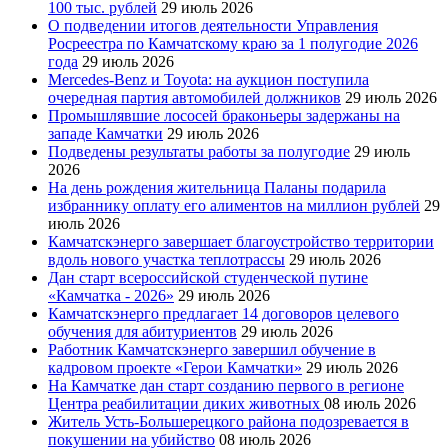
100 тыс. рублей
29 июль 2026
О подведении итогов деятельности Управления
Росреестра по Камчатскому краю за 1 полугодие 2026
года
29 июль 2026
Mercedes-Benz и Toyota: на аукцион поступила
очередная партия автомобилей должников
29 июль 2026
Промышлявшие лососей браконьеры задержаны на
западе Камчатки
29 июль 2026
Подведены результаты работы за полугодие
29 июль
2026
На день рождения жительница Паланы подарила
избраннику оплату его алиментов на миллион рублей
29
июль 2026
Камчатскэнерго завершает благоустройство территории
вдоль нового участка теплотрассы
29 июль 2026
Дан старт всероссийской студенческой путине
«Камчатка - 2026»
29 июль 2026
Камчатскэнерго предлагает 14 договоров целевого
обучения для абитуриентов
29 июль 2026
Работник Камчатскэнерго завершил обучение в
кадровом проекте «Герои Камчатки»
29 июль 2026
На Камчатке дан старт созданию первого в регионе
Центра реабилитации диких животных
08 июль 2026
Житель Усть-Большерецкого района подозревается в
покушении на убийство
08 июль 2026