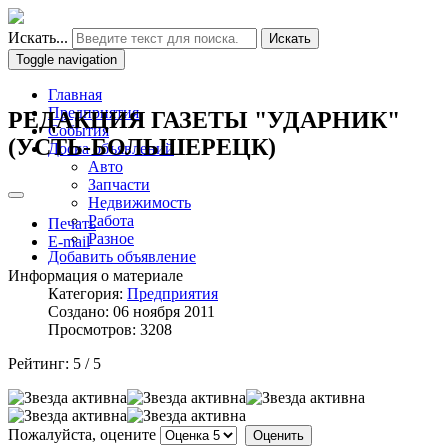
Искать...
Искать
Toggle navigation
Главная
Предприятия
РЕДАКЦИЯ ГАЗЕТЫ "УДАРНИК"
События
(УСТЬ-БОЛЬШЕРЕЦК)
Доска объявлений
Авто
Запчасти
Недвижимость
Работа
Печать
Разное
E-mail
Добавить объявление
Информация о материале
Категория:
Предприятия
Создано: 06 ноября 2011
Просмотров: 3208
Рейтинг:
5
/
5
Пожалуйста, оцените