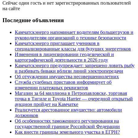
Сейчас один гость и нет зарегистрированных пользователей
на сайте
Последние объявления
Камчатскэнерго напоминает водителям большегрузов и
руководителям организаций о технике безопасности
Камчатскэнерго приглашает учеников в
специализированные классы для будущих энергетиков
Изменения в лицензировании геодезической и
картографической деятельности в 2026 году
Камчатскэнерго предупреждает: запрещено ловить рыбу
и разбивать биваки вблизи линий электропередачи
Об отчуждении имущества несовершеннолетних
Служба судебных приставов информирует об
изменении платежных реквизитов
Магазин за 64 миллиона в Петропавловске, торговая
точка в Тигиле и Toyota Harrier — очередной открытый
аукцион пройдет на Камчатке
Реализуется арестованное имущество: автомобили
должников
Об особенностях таможенного регулирования на
государственной границе Российской Федерации
Как внести границы земельного участка в ЕГРН?