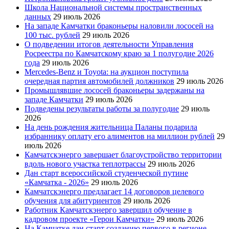
Школа Национальной системы пространственных
данных
29 июль 2026
На западе Камчатки браконьеры наловили лососей на
100 тыс. рублей
29 июль 2026
О подведении итогов деятельности Управления
Росреестра по Камчатскому краю за 1 полугодие 2026
года
29 июль 2026
Mercedes-Benz и Toyota: на аукцион поступила
очередная партия автомобилей должников
29 июль 2026
Промышлявшие лососей браконьеры задержаны на
западе Камчатки
29 июль 2026
Подведены результаты работы за полугодие
29 июль
2026
На день рождения жительница Паланы подарила
избраннику оплату его алиментов на миллион рублей
29
июль 2026
Камчатскэнерго завершает благоустройство территории
вдоль нового участка теплотрассы
29 июль 2026
Дан старт всероссийской студенческой путине
«Камчатка - 2026»
29 июль 2026
Камчатскэнерго предлагает 14 договоров целевого
обучения для абитуриентов
29 июль 2026
Работник Камчатскэнерго завершил обучение в
кадровом проекте «Герои Камчатки»
29 июль 2026
На Камчатке дан старт созданию первого в регионе