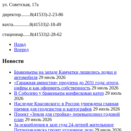
ул. Советская, 17а
директор........8(41533)-2-23-86
вахта..............8(41533)2-18-49
стационар......8(41533)2-28-62
Назад
Вперед
Новости
Браконьеры на западе Камчатки лишились лодки и
автомобиля
29 июль 2026
«Гаражная амнистия» продлена до 2031 года: итоги,
цифры и как оформить собственность
29 июль 2026
В Соболево у браконьера конфискован катер
29 июль
2026
Наследие Красовского: в России учреждена главная
премия для геодезистов и картографов
29 июль 2026
Проект «Земля для стройки» перевыполнил годовой
план
29 июль 2026
За оскорбления в зале суда 24-летней жительнице
Петропавловска грозит уголовное дело
29 июль 2026