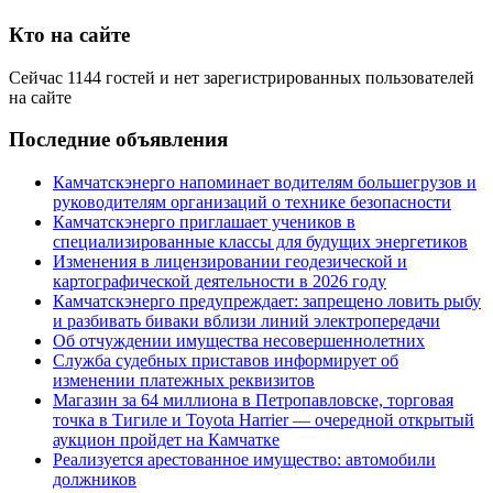
Кто на сайте
Сейчас 1144 гостей и нет зарегистрированных пользователей
на сайте
Последние объявления
Камчатскэнерго напоминает водителям большегрузов и
руководителям организаций о технике безопасности
Камчатскэнерго приглашает учеников в
специализированные классы для будущих энергетиков
Изменения в лицензировании геодезической и
картографической деятельности в 2026 году
Камчатскэнерго предупреждает: запрещено ловить рыбу
и разбивать биваки вблизи линий электропередачи
Об отчуждении имущества несовершеннолетних
Служба судебных приставов информирует об
изменении платежных реквизитов
Магазин за 64 миллиона в Петропавловске, торговая
точка в Тигиле и Toyota Harrier — очередной открытый
аукцион пройдет на Камчатке
Реализуется арестованное имущество: автомобили
должников