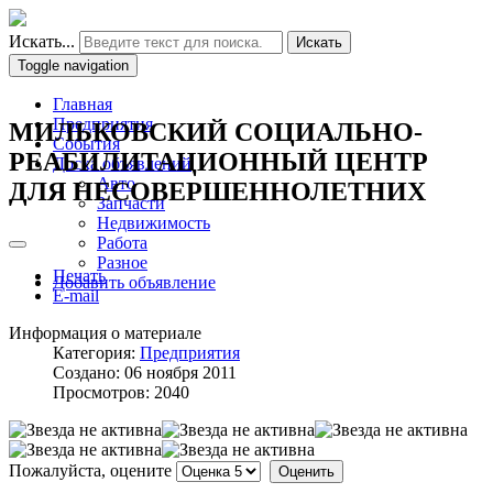
Искать...
Искать
Toggle navigation
Главная
Предприятия
МИЛЬКОВСКИЙ СОЦИАЛЬНО-
События
РЕАБИЛИТАЦИОННЫЙ ЦЕНТР
Доска объявлений
Авто
ДЛЯ НЕСОВЕРШЕННОЛЕТНИХ
Запчасти
Недвижимость
Работа
Разное
Печать
Добавить объявление
E-mail
Информация о материале
Категория:
Предприятия
Создано: 06 ноября 2011
Просмотров: 2040
Пожалуйста, оцените