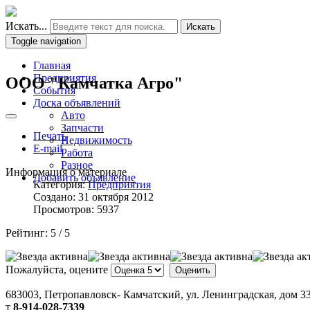
Искать...
Искать
Toggle navigation
Главная
Предприятия
ООО "Камчатка Агро"
События
Доска объявлений
Авто
Запчасти
Печать
Недвижимость
E-mail
Работа
Разное
Информация о материале
Добавить объявление
Категория:
Предприятия
Создано: 31 октября 2012
Просмотров: 5937
Рейтинг:
5
/
5
Пожалуйста, оцените
683003, Петропавловск- Камчатский, ул. Ленинградская, дом 33
т
8-914-028-7339