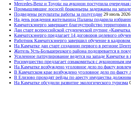
Mercedes-Benz и Toyota: на аукцион поступила очередна
Промышлявшие лососей браконьеры задержаны на запад
Подведены результаты работы за полугодие
29 июль 2026
На день рождения жительница Паланы подарила избранни
Камчатскэнерго завершает благоустройство территории в
Дан старт всероссийской студенческой путине «Камчатка 
Камчатскэнерго предлагает 14 договоров целевого обуче
Работник Камчатскэнерго завершил обучение в кадровом
На Камчатке дан старт созданию первого в регионе Цен
Житель Усть-Большерецкого района подозревается в пок
Усиленное патрулирование ведется на западе Камчатке в 
Росимущество предлагает ознакомиться с аукционным и
На Камчатке возбуждено уголовное дело по факту вовле
В Камчатском крае возбуждено уголовное дело по факту
В Елизово проходят рейды по аресту имущества должник
На Камчатке обсудили развитие экологического туризма