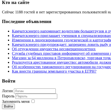
Кто на сайте
Сейчас 1188 гостей и нет зарегистрированных пользователей на
Последние объявления
Камчатскэнерго напоминает водителям большегрузов и р
Камчатскэнерго приглашает учеников в специализирован
Изменения в лицензировании геодезической и картографи
Камчатскэнерго предупреждает: запрещено ловить рыбу и
Об отчуждении имущества несовершеннолетних
Служба судебных приставов информирует об изменении 
Магазин за 64 миллиона в Петропавловске, торговая точк
Реализуется арестованное имущество: автомобили должн
Об особенностях таможенного регулирования на государ
Как внести границы земельного участка в ЕГРН?
Войти
Логин
Пароль
Запомнить меня
Войти