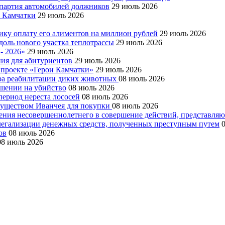
я партия автомобилей должников
29 июль 2026
е Камчатки
29 июль 2026
ку оплату его алиментов на миллион рублей
29 июль 2026
доль нового участка теплотрассы
29 июль 2026
- 2026»
29 июль 2026
ния для абитуриентов
29 июль 2026
 проекте «Герои Камчатки»
29 июль 2026
тра реабилитации диких животных
08 июль 2026
ушении на убийство
08 июль 2026
период нереста лососей
08 июль 2026
муществом Иванчея для покупки
08 июль 2026
чения несовершеннолетнего в совершение действий, представля
 легализации денежных средств, полученных преступным путем
ов
08 июль 2026
08 июль 2026