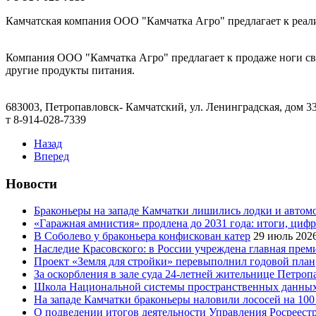
Камчатская компания ООО "Камчатка Агро" предлагает к реал
Компания ООО "Камчатка Агро" предлагает к продаже ноги сви
другие продукты питания.
683003, Петропавловск- Камчатский, ул. Ленинградская, дом 33
т 8-914-028-7339
Назад
Вперед
Новости
Браконьеры на западе Камчатки лишились лодки и автом
«Гаражная амнистия» продлена до 2031 года: итоги, циф
В Соболево у браконьера конфискован катер
29 июль 202
Наследие Красовского: в России учреждена главная преми
Проект «Земля для стройки» перевыполнил годовой план
За оскорбления в зале суда 24-летней жительнице Петроп
Школа Национальной системы пространственных данны
На западе Камчатки браконьеры наловили лососей на 100
О подведении итогов деятельности Управления Росреестр