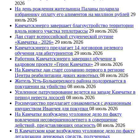
2026
На день рождения жительница Паланы подарила
избраннику оплату его алиментов на миллион рублей
29
июль 2026
Камчатскэнерго завершает благоустройство территории
вдоль нового участка теплотрассы
29 июль 2026
Дан старт всероссийской студенческой путине
«Камчатка - 2026»
29 июль 2026
Камчатскэнерго предлагает 14 договоров целевого
обучения для абитуриентов
29 июль 2026
Работник Камчатскэнерго завершил обучение в
кадровом проекте «Герои Камчатки»
29 июль 2026
На Камчатке дан старт созданию первого в регионе
Центра реабилитации диких животных
08 июль 2026
Житель Усть-Большерецкого района подозревается в
покушении на убийство
08 июль 2026
Усиленное патрулирование ведется на западе Камчатке в
период нереста лососей
08 июль 2026
Росимущество предлагает ознакомиться с аукционным
имуществом Иванчея для покупки
08 июль 2026
На Камчатке возбуждено уголовное дело по факту
вовлечения несовершеннолетнего в совершение
действий, представляющих опасность
08 июль 2026
В Камчатском крае возбуждено уголовное дело по факту
легализации денежных средств, полученных