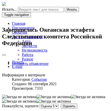
Искать...
Искать
Toggle navigation
Главная
Предприятия
Завершилась Океанская эстафета
События
Следственного комитета Российской
Доска объявлений
Авто
Федерации
Запчасти
Недвижимость
Работа
Разное
Печать
Добавить объявление
E-mail
Информация о материале
Категория:
События
Создано: 06 сентября 2021
Просмотров: 7333
Пожалуйста, оцените