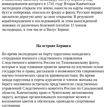
командованием которого в 1741 году Вторая Камчатская
экспедиция открыла эти земли, нанесла на карты очертания
бухт и побережья, описала их флору и фауну. Русские моряки
заплатили дорогую цену за свои открытия. В результате
кораблекрушения и последовавшей за этим вынужденной
зимовки от различных болезней погибли 11 членов
экспедиции, в том числе и Витус Беринг.
На острове Беринга
Во время экспедиции на борту парусника находились
сотрудники военного следственного управления
Следственного комитета России по Тихоокеанскому флоту,
которые в ходе плавания провели занятия по изучению основ
государства и права, рассказали о возможностях современных
научно-технических средств криминалистики. Во время
захода парусника в порты курсантов и членов экипажа на
берегу неизменно встречали представители следственных
управлений Следственного комитета России по Сахалинской
области, Камчатскому краю и Чукотскому автономному
округу, которые организовывали посещение музеев и
возложение цветов к обелискам, проводили спортивные
состязания.