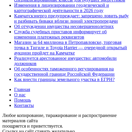
Изменения в лицензировании геодезической и
картографической деятельности в 2026 году
Камчатскэнерго предупреждает: запрещено ловить рыбу
и разбивать биваки вблизи линий электропередачи
Об отчуждении имущества несовершеннолетних
Служба судебных приставов информирует об
изменении платежных реквизитов
Магазин за 64 миллиона в Петропавловске, торговая
точка в Тигиле и Toyota Harrier — очередной открытый
аукцион пройдет на Камчатке
Реализуется арестованное имущество: автомобили
должников
Об особенностях таможенного регулирования на
государственной границе Российской Федерации
Как внести границы земельного участка в ЕГРН?
Главная
О нас
Помощь
Контакты
Любое копирование, тиражирование и распространение
материалов сайта
поощряется и приветствуется.
Ссылку на сайт ставить желательно.