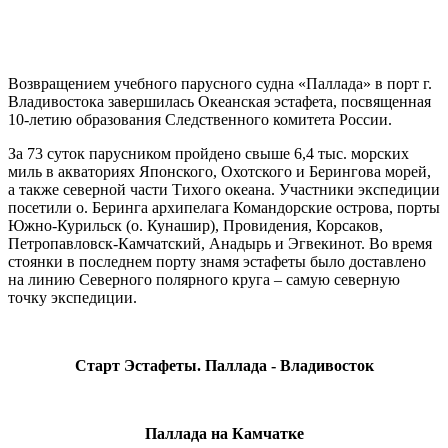
Возвращением учебного парусного судна «Паллада» в порт г.
Владивостока завершилась Океанская эстафета, посвященная
10-летию образования Следственного комитета России.
За 73 суток парусником пройдено свыше 6,4 тыс. морских
миль в акваториях Японского, Охотского и Берингова морей,
а также северной части Тихого океана. Участники экспедиции
посетили о. Беринга архипелага Командорские острова, порты
Южно-Курильск (о. Кунашир), Провидения, Корсаков,
Петропавловск-Камчатский, Анадырь и Эгвекинот. Во время
стоянки в последнем порту знамя эстафеты было доставлено
на линию Северного полярного круга – самую северную
точку экспедиции.
Старт Эстафеты. Паллада - Владивосток
Паллада на Камчатке