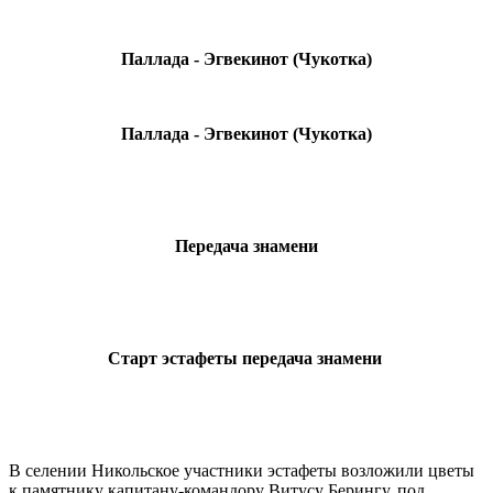
Паллада - Эгвекинот (Чукотка)
Паллада - Эгвекинот (Чукотка)
Передача знамени
Старт эстафеты передача знамени
В селении Никольское участники эстафеты возложили цветы
к памятнику капитану-командору Витусу Берингу, под