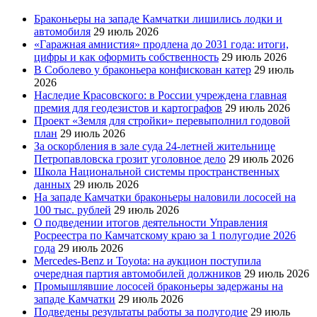
Браконьеры на западе Камчатки лишились лодки и
автомобиля
29 июль 2026
«Гаражная амнистия» продлена до 2031 года: итоги,
цифры и как оформить собственность
29 июль 2026
В Соболево у браконьера конфискован катер
29 июль
2026
Наследие Красовского: в России учреждена главная
премия для геодезистов и картографов
29 июль 2026
Проект «Земля для стройки» перевыполнил годовой
план
29 июль 2026
За оскорбления в зале суда 24-летней жительнице
Петропавловска грозит уголовное дело
29 июль 2026
Школа Национальной системы пространственных
данных
29 июль 2026
На западе Камчатки браконьеры наловили лососей на
100 тыс. рублей
29 июль 2026
О подведении итогов деятельности Управления
Росреестра по Камчатскому краю за 1 полугодие 2026
года
29 июль 2026
Mercedes-Benz и Toyota: на аукцион поступила
очередная партия автомобилей должников
29 июль 2026
Промышлявшие лососей браконьеры задержаны на
западе Камчатки
29 июль 2026
Подведены результаты работы за полугодие
29 июль