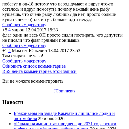
побегут в оп-18 потому что народ думает а вдруг что-то
осталось и вдруг помогут(а почему каждый день рыбу
кушаешь, что очень рыбу любишь? да нет, просто больше
кушать нечего) так и тут, больше идти некуда.
Сообщить модератору
+5
#
мирон
12.04.2017 15:33
флаг один на весь ОП просто сняли постирать, что депутаты
не писали что флаг грязный понимашь
Сообщить модератору
+1
#
Максим Юрьевич
13.04.2017 23:53
Там стирать не чего!
Сообщить модератору
Обновить список комментариев
RSS лента комментариев этой записи
Вы не можете комментировать
JComments
Новости
Браконьеры на западе Камчатки лишились лодки и
автомобиля
29 июль 2026
«Гаражная амнистия» продлена до 2031 года: итоги,
цифры и как оформить собственность
29 июль 2026