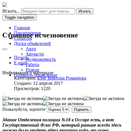
Искать...
Искать
Toggle navigation
Главная
Предприятия
Странное исчезновение
События
Доска объявлений
Авто
Запчасти
Печать
Недвижимость
E-mail
Работа
Разное
Информация о материале
Добавить объявление
Категория:
Блог Виктора Романюка
Создано: 12 апреля 2017
Просмотров: 1220
Пожалуйста, оцените
Здание Отделения полиции №18 в Оссоре есть, а вот
Государственный Флаг РФ, который раньше всегда здесь
можно было увидеть вдруг внезапно куда- то исчез.