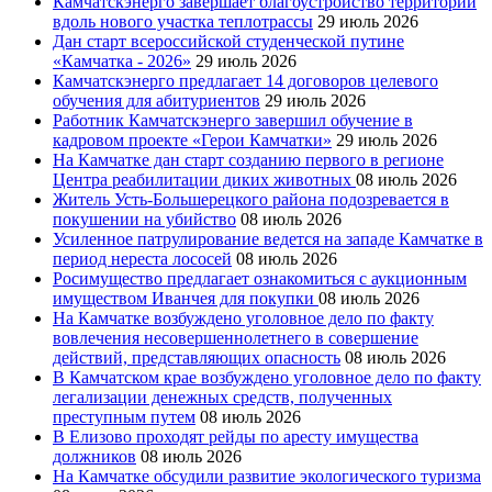
Камчатскэнерго завершает благоустройство территории
вдоль нового участка теплотрассы
29 июль 2026
Дан старт всероссийской студенческой путине
«Камчатка - 2026»
29 июль 2026
Камчатскэнерго предлагает 14 договоров целевого
обучения для абитуриентов
29 июль 2026
Работник Камчатскэнерго завершил обучение в
кадровом проекте «Герои Камчатки»
29 июль 2026
На Камчатке дан старт созданию первого в регионе
Центра реабилитации диких животных
08 июль 2026
Житель Усть-Большерецкого района подозревается в
покушении на убийство
08 июль 2026
Усиленное патрулирование ведется на западе Камчатке в
период нереста лососей
08 июль 2026
Росимущество предлагает ознакомиться с аукционным
имуществом Иванчея для покупки
08 июль 2026
На Камчатке возбуждено уголовное дело по факту
вовлечения несовершеннолетнего в совершение
действий, представляющих опасность
08 июль 2026
В Камчатском крае возбуждено уголовное дело по факту
легализации денежных средств, полученных
преступным путем
08 июль 2026
В Елизово проходят рейды по аресту имущества
должников
08 июль 2026
На Камчатке обсудили развитие экологического туризма