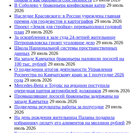
В Соболево у браконьера конфискован катер
29 июль
2026
Наследие Красовского: в России учреждена главная
премия для геодезистов и картографов
29 июль 2026
Проект «Земля для стройки» перевыполнил годовой
план
29 июль 2026
За оскорбления в зале суда 24-летней жительнице
Петропавловска грозит уголовное дело
29 июль 2026
Школа Национальной системы пространственных
данных
29 июль 2026
На западе Камчатки браконьеры наловили лососей на
100 тыс. рублей
29 июль 2026
О подведении итогов деятельности Управления
Росреестра по Камчатскому краю за 1 полугодие 2026
года
29 июль 2026
Mercedes-Benz и Toyota: на аукцион поступила
очередная партия автомобилей должников
29 июль 2026
Промышлявшие лососей браконьеры задержаны на
западе Камчатки
29 июль 2026
Подведены результаты работы за полугодие
29 июль
2026
На день рождения жительница Паланы подарила
избраннику оплату его алиментов на миллион рублей
29
июль 2026