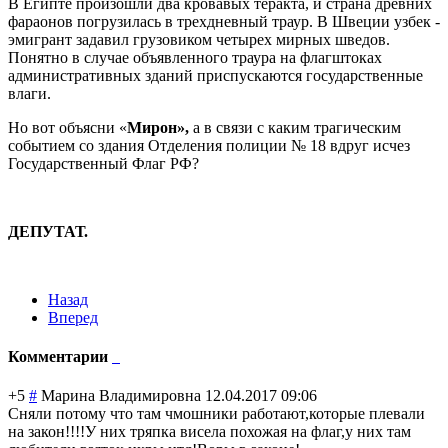
В Египте произошли два кровавых теракта, и страна древних
фараонов погрузилась в трехдневный траур. В Швеции узбек -
эмигрант задавил грузовиком четырех мирных шведов.
Понятно в случае объявленного траура на флагштоках
административных зданий приспускаются государственные
влаги.
Но вот объясни «
Мирон»,
а в связи с каким трагическим
событием со здания Отделения полиции № 18 вдруг исчез
Государственный Флаг РФ?
ДЕПУТАТ.
Назад
Вперед
Комментарии
+5
#
Марина Владимировна
12.04.2017 09:06
Сняли потому что там чмошники работают,которы
е плевали
на закон!!!!У них тряпка висела похожая на флаг,у них там