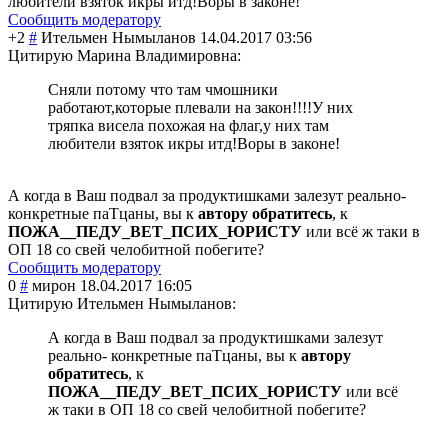
любители взяток икры итд!Воры в законе!
Сообщить модератору
+2
#
Ительмен Нымыланов
14.04.2017 03:56
Цитирую Марина Владимировна:
Сняли потому что там чмошники
работают,которые плевали на закон!!!!У них
тряпка висела похожая на флаг,у них там
любители взяток икры итд!Воры в законе!
А когда в Ваш подвал за продуктишками залезут реально-
конкретные паТцаны, вы к
автору обратитесь
, к
ПОЖА__ПЕДУ_ВЕТ_
ПСИХ_ЮРИСТУ
или всё ж таки в
ОП 18 со свей челобитной побегите?
Сообщить модератору
0
#
мирон
18.04.2017 16:05
Цитирую Ительмен Нымыланов:
А когда в Ваш подвал за продуктишками залезут
реально- конкретные паТцаны, вы к
автору
обратитесь
, к
ПОЖА__ПЕДУ_ВЕТ_ПСИХ_ЮРИСТУ
или всё
ж таки в ОП 18 со свей челобитной побегите?