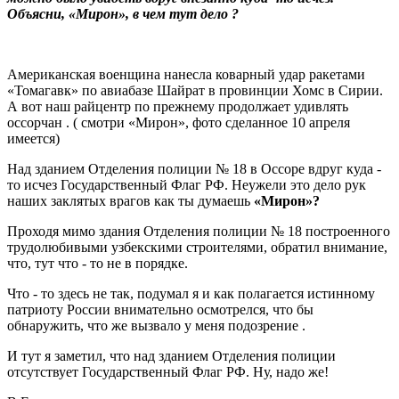
Объясни, «Мирон», в чем тут дело ?
Американская военщина нанесла коварный удар ракетами
«Томагавк» по авиабазе Шайрат в провинции Хомс в Сирии.
А вот наш райцентр по прежнему продолжает удивлять
оссорчан . ( смотри «Мирон», фото сделанное 10 апреля
имеется)
Над зданием Отделения полиции № 18 в Оссоре вдруг куда -
то исчез Государственный Флаг РФ. Неужели это дело рук
наших заклятых врагов как ты думаешь
«Мирон»?
Проходя мимо здания Отделения полиции № 18 построенного
трудолюбивыми узбекскими строителями, обратил внимание,
что, тут что - то не в порядке.
Что - то здесь не так, подумал я и как полагается истинному
патриоту России внимательно осмотрелся, что бы
обнаружить, что же вызвало у меня подозрение .
И тут я заметил, что над зданием Отделения полиции
отсутствует Государственный Флаг РФ. Ну, надо же!