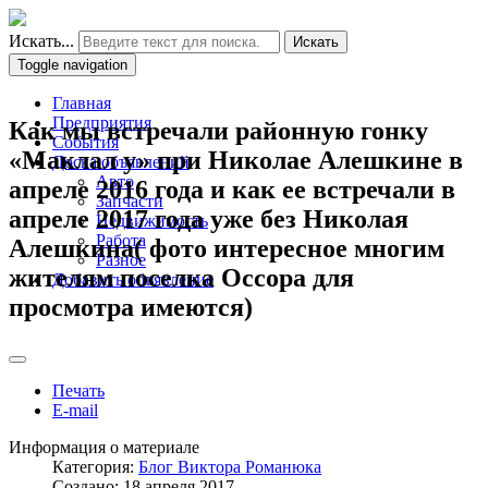
Искать...
Искать
Toggle navigation
Главная
Предприятия
Как мы встречали районную гонку
События
«Маклал у» при Николае Алешкине в
Доска объявлений
Авто
апреле 2016 года и как ее встречали в
Запчасти
апреле 2017 года уже без Николая
Недвижимость
Работа
Алешкина( фото интересное многим
Разное
жителям поселка Оссора для
Добавить объявление
просмотра имеются)
Печать
E-mail
Информация о материале
Категория:
Блог Виктора Романюка
Создано: 18 апреля 2017