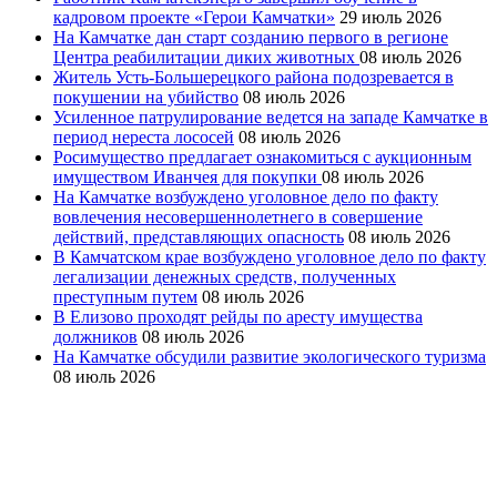
кадровом проекте «Герои Камчатки»
29 июль 2026
На Камчатке дан старт созданию первого в регионе
Центра реабилитации диких животных
08 июль 2026
Житель Усть-Большерецкого района подозревается в
покушении на убийство
08 июль 2026
Усиленное патрулирование ведется на западе Камчатке в
период нереста лососей
08 июль 2026
Росимущество предлагает ознакомиться с аукционным
имуществом Иванчея для покупки
08 июль 2026
На Камчатке возбуждено уголовное дело по факту
вовлечения несовершеннолетнего в совершение
действий, представляющих опасность
08 июль 2026
В Камчатском крае возбуждено уголовное дело по факту
легализации денежных средств, полученных
преступным путем
08 июль 2026
В Елизово проходят рейды по аресту имущества
должников
08 июль 2026
На Камчатке обсудили развитие экологического туризма
08 июль 2026