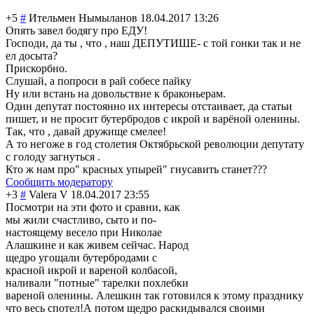
+5
#
Ительмен Нымыланов
18.04.2017 13:26
Опять завел бодягу про ЕДУ!
Господи, да ты , что , наш ДЕПУТИШЕ- с той гонки так и не
ел досыта?
Прискорбно.
Слушай, а попроси в рай собесе пайку
Ну или встань на довольствие к браконьерам.
Один депутат постоянно их интересы отстаивает, да статьи
пишет, и не просит бутербродов с икрой и варёной оленины.
Так, что , давай дружище смелее!
А то негоже в год столетия Октябрьской революции депутату
с голоду загнуться .
Кто ж нам про" красных упырей" гнусавить станет???
Сообщить модератору
+3
#
Valera V
18.04.2017 23:55
Посмотри на эти фото и сравни, как
мы жили счастливо, сыто и по-
настоящему весело при Николае
Алашкине и как живем сейчас. Народ
щедро угощали бутербродами с
красной икрой и вареной колбасой,
наливали "потные" тарелки похлебки
вареной оленины. Aлешкин так готовился к этому празднику
что весь спотел!А потом щедро раскидывался своими