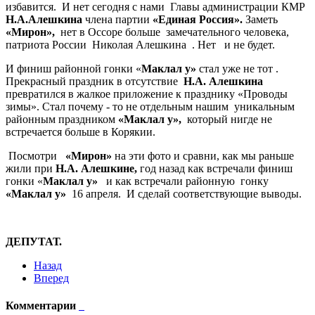
избавится. И нет сегодня с нами Главы администрации КМР
Н.А.Алешкина
члена партии
«Единая Россия».
Заметь
«Мирон»,
нет в Оссоре больше замечательного человека,
патриота России Николая Алешкина . Нет и не будет.
И финиш районной гонки «
Маклал у»
стал уже не тот .
Прекрасный праздник в отсутствие
Н.А. Алешкина
превратился в жалкое приложение к празднику «Проводы
зимы». Стал почему - то не отдельным нашим уникальным
районным праздником
«Маклал у»,
который нигде не
встречается больше в Корякии.
Посмотри
«Мирон»
на эти фото и сравни, как мы раньше
жили при
Н.А. Алешкине,
год назад как встречали финиш
гонки «
Маклал у»
и как встречали районную гонку
«Маклал у»
16 апреля. И сделай соответствующие выводы.
ДЕПУТАТ.
Назад
Вперед
Комментарии