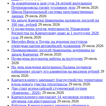
За оскорбления в зале суда 24-летней жительнице
Петропавловска грозит уголовное дело
29 июль 2026
Школа Национальной системы пространственных
данных
29 июль 2026
На западе Камчатки браконьеры наловили лососей на
100 тыс. рублей
29 июль 2026
О подведении итогов деятельности Управления
Росреестра по Камчатскому краю за 1 полугодие 2026
года
29 июль 2026
Mercedes-Benz и Toyota: на аукцион поступила
очередная партия автомобилей должников
29 июль 2026
Промышлявшие лососей браконьеры задержаны на
западе Камчатки
29 июль 2026
Подведены результаты работы за полугодие
29 июль
2026
На день рождения жительница Паланы подарила
избраннику оплату его алиментов на миллион рублей
29
июль 2026
Камчатскэнерго завершает благоустройство территории
вдоль нового участка теплотрассы
29 июль 2026
Дан старт всероссийской студенческой путине
«Камчатка - 2026»
29 июль 2026
Камчатскэнерго предлагает 14 договоров целевого
обучения для абитуриентов
29 июль 2026
Работник Камчатскэнерго завершил обучение в