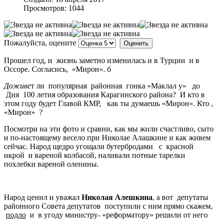
Просмотров: 1044
Пожалуйста, оцените
Прошел год, и жизнь заметно изменилась и в Турции и в
Оссоре. Согласись, «Мирон». б
Доживе
т ли популярная районная гонка «Маклал у» до
Дня 100 летия образования Карагинского района? И кто в
этом году будет Главой КМР, как ты думаешь «Мирон». Кто ,
«Мирон» ?
Посмотри на эти фото и сравни, как мы жили счастливо, сыто
и по-настоящему весело при Николае Алашкине и как живем
сейчас. Народ щедро угощали бутербродами с красной
икрой и вареной колбасой, наливали потные тарелки
похлебки вареной оленины.
Народ ценил и уважал
Николая Алешкина
, а вот депутаты
районного Совета депутатов поступили с ним прямо скажем,
подло
и в угоду министру- «реформатору» решили от него