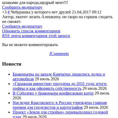
шлаками для народа,щедрый мент!!!
Сообщить модератору
+3
#
Чебурашка у которого нет друзей
21.04.2017 09:12
Автор, хватит лизать Алешкину, он скоро на горшок сходить
не сможет.
Сообщить модератору
Обновить список комментариев
RSS лента комментариев этой записи
Вы не можете комментировать
JComments
Новости
Браконьеры на западе Камчатки лишились лодки и
автомобиля
29 июль 2026
«Гаражная амнистия» продлена до 2031 года: итоги,
цифры и как оформить собственность
29 июль 2026
В Соболево у браконьера конфискован катер
29 июль
2026
Наследие Красовского: в России учреждена главная
премия для геодезистов и картографов
29 июль 2026
Проект «Земля для стройки» перевыполнил годовой
план
29 июль 2026