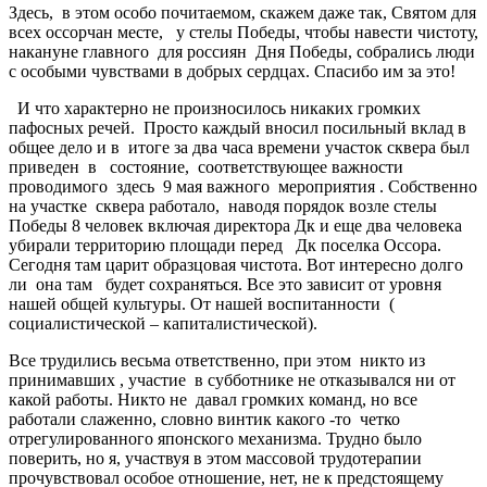
Здесь, в этом особо почитаемом, скажем даже так, Святом для
всех оссорчан месте, у стелы Победы, чтобы навести чистоту,
накануне главного для россиян Дня Победы, собрались люди
с особыми чувствами в добрых сердцах. Спасибо им за это!
И что характерно не произносилось никаких громких
пафосных речей. Просто каждый вносил посильный вклад в
общее дело и в итоге за два часа времени участок сквера был
приведен в состояние, соответствующее важности
проводимого здесь 9 мая важного мероприятия . Собственно
на участке сквера работало, наводя порядок возле стелы
Победы 8 человек включая директора Дк и еще два человека
убирали территорию площади перед Дк поселка Оссора.
Сегодня там царит образцовая чистота. Вот интересно долго
ли она там будет сохраняться. Все это зависит от уровня
нашей общей культуры. От нашей воспитанности (
социалистической – капиталистической).
Все трудились весьма ответственно, при этом никто из
принимавших , участие в субботнике не отказывался ни от
какой работы. Никто не давал громких команд, но все
работали слаженно, словно винтик какого -то четко
отрегулированного японского механизма. Трудно было
поверить, но я, участвуя в этом массовой трудотерапии
прочувствовал особое отношение, нет, не к предстоящему