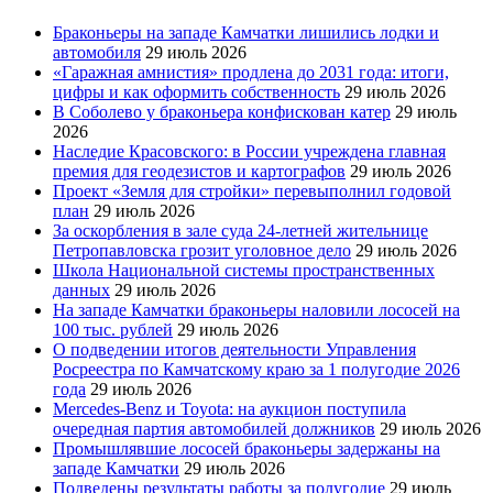
Браконьеры на западе Камчатки лишились лодки и
автомобиля
29 июль 2026
«Гаражная амнистия» продлена до 2031 года: итоги,
цифры и как оформить собственность
29 июль 2026
В Соболево у браконьера конфискован катер
29 июль
2026
Наследие Красовского: в России учреждена главная
премия для геодезистов и картографов
29 июль 2026
Проект «Земля для стройки» перевыполнил годовой
план
29 июль 2026
За оскорбления в зале суда 24-летней жительнице
Петропавловска грозит уголовное дело
29 июль 2026
Школа Национальной системы пространственных
данных
29 июль 2026
На западе Камчатки браконьеры наловили лососей на
100 тыс. рублей
29 июль 2026
О подведении итогов деятельности Управления
Росреестра по Камчатскому краю за 1 полугодие 2026
года
29 июль 2026
Mercedes-Benz и Toyota: на аукцион поступила
очередная партия автомобилей должников
29 июль 2026
Промышлявшие лососей браконьеры задержаны на
западе Камчатки
29 июль 2026
Подведены результаты работы за полугодие
29 июль