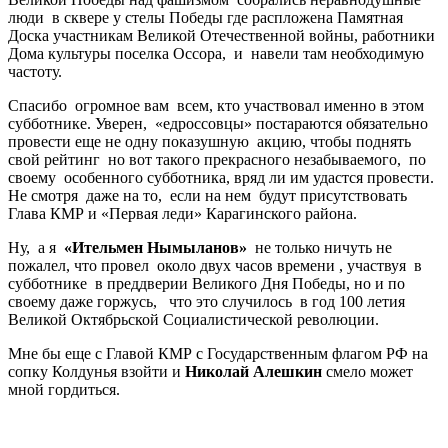
люди в сквере у стелы Победы где распложена Памятная
Доска участникам Великой Отечественной войны, работники
Дома культуры поселка Оссора, и навели там необходимую
частоту.
Спасибо огромное вам всем, кто участвовал именно в этом
субботнике. Уверен, «едроссовцы» постараются обязательно
провести еще не одну показушную акцию, чтобы поднять
свой рейтинг но вот такого прекрасного незабываемого, по
своему особенного субботника, вряд ли им удастся провести.
Не смотря даже на то, если на нем будут присутствовать
Глава КМР и «Первая леди» Карагинского района.
Ну, а я
«Ительмен Нымыланов»
не только ничуть не
пожалел, что провел около двух часов времени , участвуя в
субботнике в преддверии Великого Дня Победы, но и по
своему даже горжусь, что это случилось в год 100 летия
Великой Октябрьской Социалистической революции.
Мне бы еще с Главой КМР с Государственным флагом РФ на
сопку Колдунья взойти и
Николай Алешкин
смело может
мной гордиться.