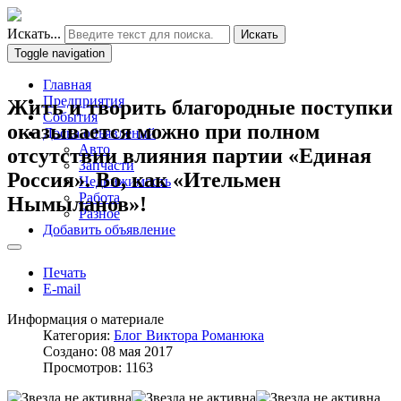
Искать...
Искать
Toggle navigation
Главная
Предприятия
Жить и творить благородные поступки
События
оказывается можно при полном
Доска объявлений
Авто
отсутствии влияния партии «Единая
Запчасти
Россия». Во, как «Ительмен
Недвижимость
Работа
Нымыланов»!
Разное
Добавить объявление
Печать
E-mail
Информация о материале
Категория:
Блог Виктора Романюка
Создано: 08 мая 2017
Просмотров: 1163