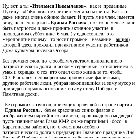
Ну, вот, а ты
«Ительмен Нымыланов
», как и преданные
Путину «ГэБнюки» не считаете меня за патриота. Как - то
даже иногда очень обидно бывает. И пусть я не член, имеется
виду, не член партии
«Единая Россия»
, но это не мешает мне
быть патриотом и даже принять активное участие в
проводимом субботнике 6 мая, ( у едроссовцев, это
мероприятие почему - то носит громкое название –
акция
)
который здесь проходил при активном участии работников
Дома культуры поселка Оссора.
Без громких слов, но с особым чувством выполненного
патриотического долга и особым сердечный отношением в
умах и сердцах о тех, кто отдал свою жизнь за то, чтобы
СССР остался непокоренным проклятыми фашистами,
дружно работали люди, убирая накопившийся за зиму мусор и
приводя в порядок основание и саму стелу Победы, и
Памятные доски.
Без громких лозунгов, присущих правящей в стране партии
«
Единая Россия»,
без ее красочных синих флагов с
изображением партийного символа, кровожадного медведя (
пусть извинит меня Глава КМР, он же партийный «босс» в
Карагинском районе), но с чувством особого
патриотического долга в преддверии Главного праздника Дня
Великой Победы над фашизмом собрались неравнодушные