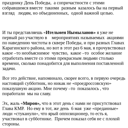
празднику День Победы, а сопричастности с этими
собравшимся вместе такими разным казалось бы на первый
взгляд людям, но объединенных, одной важной целью.
И ты представляешь «
Ительмен Нымыланов»
я уже не
первый раз участвую в мероприятиях называемых акциями
по наведению чистоты в сквере Победы, и при разных Главах
Карагинского района, но вот в этот раз 6 мая, я прочувствовал
какое –то необъяснимое чувство, какое –то особое желание
отработать вместе со этими прекрасным людьми столько
времени, сколько понадобится для выполнения поставленной
задачи.
Все это действие, напоминало, скорее всего, в первую очередь
настоящий субботник, но никак не «проедроссовскую»
показушную акцию. Мне почему –то показалось , что
поработали мы на славу.
Эх, жаль «
Мирон»,
что в этот день с нами не присутствовал
Глава КМР. Но ему в тот, же день 6 мая уже «преданные»
люди «стуканули», что ярый оппозиционер, то есть я,
участвовал в субботнике. Причем показал себя не с плохой
стороны.