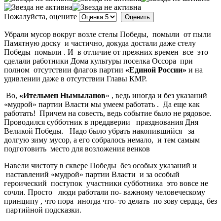
Пожалуйста, оцените
Убрали мусор вокруг возле стелы Победы, помыли от пыли
Памятную доску и частично, докуда достали даже стелу
Победы помыли . И в отличие от прежних времен все это
сделали работники Дома культуры поселка Оссора при
полном отсутствии флагов партии
«Единой России»
и на
удивлении даже в отсутствии Главы КМР.
Во,
«Ительмен Нымыланов
» , ведь иногда и без указаний
«мудрой» партии Власти мы умеем работать . Да еще как
работать! Причем на совесть, ведь событие было не рядовое.
Проводился субботник в преддверии празднования Дня
Великой Победы. Надо было убрать накопившийся за
долгую зиму мусор, а его собралось немало, и тем самым
подготовить место для возложения венков
Навели чистоту в сквере Победы без особых указаний и
наставлений «мудрой» партии Власти и за особый
героический поступок участники субботника это вовсе не
сочли. Просто люди работали по- важному человеческому
принципу , что пора иногда что- то делать по зову сердца, без
партийной подсказки.