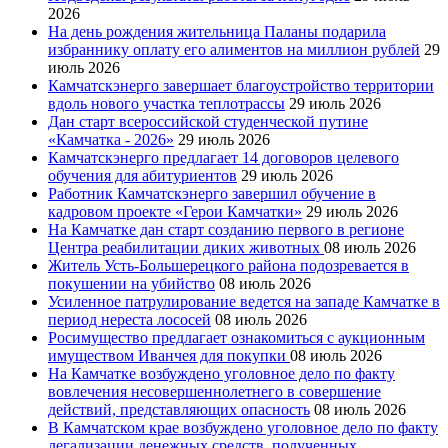
2026
На день рождения жительница Паланы подарила
избраннику оплату его алиментов на миллион рублей
29
июль 2026
Камчатскэнерго завершает благоустройство территории
вдоль нового участка теплотрассы
29 июль 2026
Дан старт всероссийской студенческой путине
«Камчатка - 2026»
29 июль 2026
Камчатскэнерго предлагает 14 договоров целевого
обучения для абитуриентов
29 июль 2026
Работник Камчатскэнерго завершил обучение в
кадровом проекте «Герои Камчатки»
29 июль 2026
На Камчатке дан старт созданию первого в регионе
Центра реабилитации диких животных
08 июль 2026
Житель Усть-Большерецкого района подозревается в
покушении на убийство
08 июль 2026
Усиленное патрулирование ведется на западе Камчатке в
период нереста лососей
08 июль 2026
Росимущество предлагает ознакомиться с аукционным
имуществом Иванчея для покупки
08 июль 2026
На Камчатке возбуждено уголовное дело по факту
вовлечения несовершеннолетнего в совершение
действий, представляющих опасность
08 июль 2026
В Камчатском крае возбуждено уголовное дело по факту
легализации денежных средств, полученных