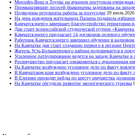
Mercedes-Benz и Toyota: на аукцион поступила очередна
Промышлявшие лососей браконьеры задержаны на запад
Подведены результаты работы за полугодие
29 июль 2026
На день рождения жительница Паланы подарила избранни
Камчатскэнерго завершает благоустройство территории в
Дан старт всероссийской студенческой путине «Камчатка 
Камчатскэнерго предлагает 14 договоров целевого обуче
Работник Камчатскэнерго завершил обучение в кадровом
На Камчатке дан старт созданию первого в регионе Цен
Житель Усть-Большерецкого района подозревается в пок
Усиленное патрулирование ведется на западе Камчатке в 
Росимущество предлагает ознакомиться с аукционным и
На Камчатке возбуждено уголовное дело по факту вовле
В Камчатском крае возбуждено уголовное дело по факту
В Елизово проходят рейды по аресту имущества должник
На Камчатке обсудили развитие экологического туризма