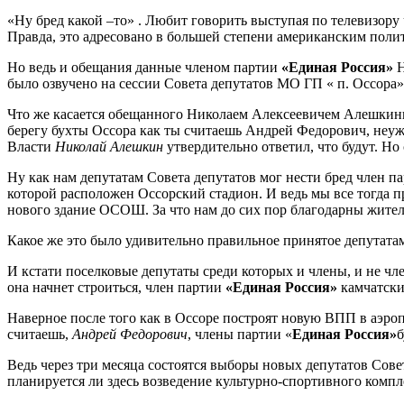
«Ну бред какой –то» . Любит говорить выступая по телевизору
Правда, это адресовано в большей степени американским пол
Но ведь и обещания данные членом партии
«Единая
Россия»
Н
было озвучено на сессии Совета депутатов МО ГП « п. Оссора
Что же касается обещанного Николаем Алексеевичем Алешкины
берегу бухты Оссора как ты считаешь Андрей Федорович, неуже
Власти
Николай Алешкин
утвердительно ответил, что будут. Но
Ну как нам депутатам Совета депутатов мог нести бред член п
которой расположен Оссорский стадион. И ведь мы все тогда п
нового здание ОСОШ. За что нам до сих пор благодарны жител
Какое же это было удивительно правильное принятое депутата
И кстати поселковые депутаты среди которых и члены, и не ч
она начнет строиться, член партии
«Единая Россия»
камчатски
Наверное после того как в Оссоре построят новую ВПП в аэроп
считаешь,
Андрей Федорович
, члены партии «
Единая Россия»
б
Ведь через три месяца состоятся выборы новых депутатов Совет
планируется ли здесь возведение культурно-спортивного компле