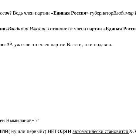
ович
? Ведь член партии
«Единая Россия»
губернатор
Владимир 
сия»
Владимир Илюхин
в отличие от члена партии
«Единая Росси
в» ?
А уж если это член партии Власти, то и подавно.
ьмен Нымыланов» ?"
НИЙ
( ну или первый?)
НЕГОДЯЙ
автоматически становится
ХО