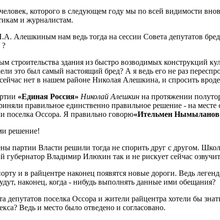
 человек, которого в следующем году мы по всей видимости внов
итикам и журналистам.
.А. Алешкиным нам ведь тогда на сессии Совета депутатов бред
» ?
м строительства здания из быстро возводимых конструкций кул
ли это был самый настоящий бред? А я ведь его не раз переспро
 сейчас нет в нашем районе Николая Алешкина, и спросить вроде 
артии
«Единая Россия»
Николай Алешкин
на протяжении полутор
риняли правильное единственно правильное решение - на месте 
и поселка Оссора. Я правильно говорю
«Ительмен Нымылано
ми решение!
лены партии Власти
решили тогда
не спорить друг с другом. Школ
й губернатор Владимир Илюхин так и не рискует сейчас озвучи
орту и в райцентре наконец появятся новые дороги. Ведь леген
удут, наконец, когда - нибудь выполнять данные ими обещания?
а депутатов поселка Оссора и жители райцентра хотели бы знать
кса? Ведь и место было отведено и согласовано.