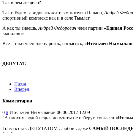
Так в чем же дело?
Так и будем завидовать жителям поселка Палана,
Андрей Федор
спортивный комплекс как и в селе Тымлат.
А как ты знаешь,
Андрей Федорович
член партии
«Единая
Рос
выполнять.
Все – таки член члену рознь, согласись,
«Ительмен
Нымылано
ДЕПУТАТ.
Назад
Вперед
Комментарии
0
#
Ительмен Нымыланов
06.06.2017 12:09
"А плохих людей ведь в депутаты не изберут, согласен «Ител
То есть став ДЕПУТАТОМ , любой , даже
САМЫЙ ПОСЛЕД