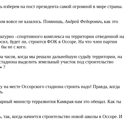
ь изберем на пост президента самой огромной в мире страны.
ом вовсе не казалось. Помнишь,
Андрей Федорович
,
как это
ьтурно –спортивного комплекса на территории отведенной на
сил, будет ли, строится ФОК в Оссоре. На что член партии
бы не с кого.
а часов, когда мы решали дальнейшую судьбу территории, на
стадиона выделить земельный участок под строительство
в»
?
у на месте Оссорского стадиона строить надо! Правда, когда
ть.
дарный министр терразвития Камкрая нам это обещал. Как ты
, так, когда начнется строительство новой школы в Оссоре. И