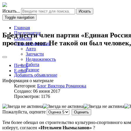
Искать...
Искать
Toggle navigation
Главная
Предприятия
Бред нести член партии «Единая Росси
События
просто не мог. Не такой он был челове
Доска объявлений
Авто
Запчасти
Недвижимость
Работа
Печать
Разное
E-mail
Добавить объявление
Информация о материале
Категория:
Блог Виктора Романюка
Создано: 06 июня 2017
Просмотров: 1176
Пожалуйста, оцените
Тем более обещал он строительство культурно-спортивного ко
изберут, согласен
«Ительмен Нымыланов»
?