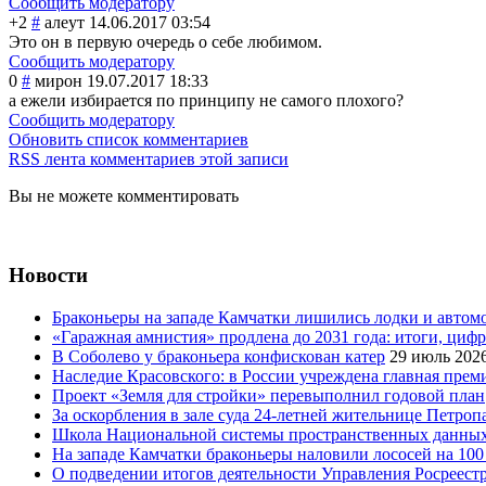
Сообщить модератору
+2
#
алеут
14.06.2017 03:54
Это он в первую очередь о себе любимом.
Сообщить модератору
0
#
мирон
19.07.2017 18:33
а ежели избирается по принципу не самого плохого?
Сообщить модератору
Обновить список комментариев
RSS лента комментариев этой записи
Вы не можете комментировать
Новости
Браконьеры на западе Камчатки лишились лодки и автом
«Гаражная амнистия» продлена до 2031 года: итоги, циф
В Соболево у браконьера конфискован катер
29 июль 202
Наследие Красовского: в России учреждена главная преми
Проект «Земля для стройки» перевыполнил годовой план
За оскорбления в зале суда 24-летней жительнице Петроп
Школа Национальной системы пространственных данны
На западе Камчатки браконьеры наловили лососей на 100
О подведении итогов деятельности Управления Росреестр