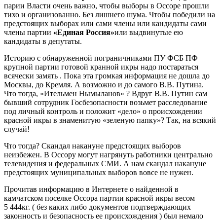
парии Власти очень важно, чтобы выборы в Оссоре прошли
тихо и организованно. Без лишнего шума. Чтобы победили на
предстоящих выборах или сами члены или кандидаты сами
члены партии
«Единая Россия»
или выдвинутые ею
кандидаты в депутаты.
Историю с обнаруженной пограничниками ПУ ФСБ ПФ
крупной партии готовой кранной икры надо постараться
всячески замять . Пока эта громкая информация не дошла до
Москвы, до Кремля. А возможно и до самого В.В. Путина.
Что тогда, «Ительмен Нымыланов» ? Вдруг В.В. Путин сам
бывший сотрудник Госбезопасности возьмет расследование
под личный контроль и положит «дело» о происхождении
красной икры в знаменитую «зеленую папку»? Так, на всякий
случай!
Что тогда? Скандал накануне предстоящих выборов
неизбежен. В Оссору могут нагрянуть работники центрально
телевидения и федеральных СМИ. А нам скандал накануне
предстоящих муниципальных выборов вовсе не нужен.
Прочитав информацию в Интернете о найденной в
камчатском поселке Оссора партии красной икры весом
5 444кг. ( без каких либо документов подтверждающих
законность и безопасность ее происхождения ) был немало