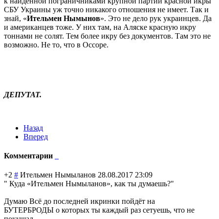
к найденной пограничниками крупной партии красной икры
СБУ Украины уж точно никакого отношения не имеет. Так и
знай, «
Ительмен Нымынов
». Это не дело рук украинцев. Да
и американцев тоже. У них там, на Аляске красную икру
тоннами не солят. Тем более икру без документов. Там это не
возможно. Не то, что в Оссоре.
ДЕПУТАТ.
Назад
Вперед
Комментарии
+2
#
Ительмен Нымыланов
28.08.2017 23:09
" Куда «Ительмен Нымыланов», как ты думаешь?"
Думаю Всё до последней икринки пойдёт на
БУТЕРБРОДЫ о которых ты каждый раз сетуешь, что не
покушал.