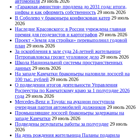
автомобиля
29 июль 2026
«Гаражная амнистия» продлена до 2031 года: итоги,
цифры и как оформить собственность
29 июль 2026
В Соболево у браконьера конфискован катер
29 июль
2026
Наследие Красовского: в России учреждена главная
премия для геодезистов и картографов
29 июль 2026
Проект «Земля для стройки» перевыполнил годовой
план
29 июль 2026
За оскорбления в зале суда 24-летней жительнице
Петропавловска грозит уголовное дело
29 июль 2026
Школа Национальной системы пространственных
данных
29 июль 2026
На западе Камчатки браконьеры наловили лососей на
100 тыс. рублей
29 июль 2026
О подведении итогов деятельности Управления
Росреестра по Камчатскому краю за 1 полугодие 2026
года
29 июль 2026
Mercedes-Benz и Toyota: на аукцион поступила
очередная партия автомобилей должников
29 июль 2026
Промышлявшие лососей браконьеры задержаны на
западе Камчатки
29 июль 2026
Подведены результаты работы за полугодие
29 июль
2026
На день рождения жительница Паланы подарила