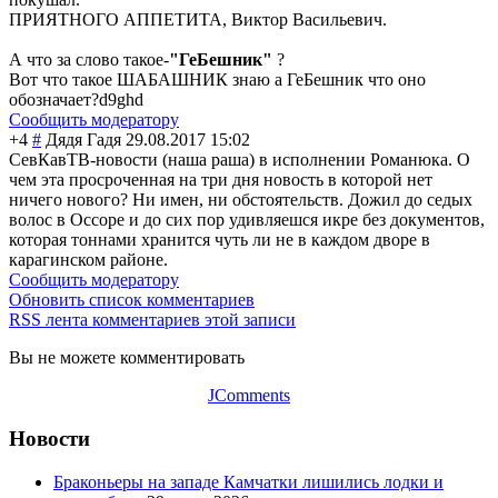
ПРИЯТНОГО АППЕТИТА, Виктор Васильевич.
А что за слово такое-
"ГеБешник"
?
Вот что такое ШАБАШНИК знаю а ГеБешник что оно
обозначает?d9gh
d
Сообщить модератору
+4
#
Дядя Гадя
29.08.2017 15:02
СевКавТВ-новост
и (наша раша) в исполнении Романюка. О
чем эта просроченная на три дня новость в которой нет
ничего нового? Ни имен, ни обстоятельств. Дожил до седых
волос в Оссоре и до сих пор удивляешся икре без документов,
которая тоннами хранится чуть ли не в каждом дворе в
карагинском районе.
Сообщить модератору
Обновить список комментариев
RSS лента комментариев этой записи
Вы не можете комментировать
JComments
Новости
Браконьеры на западе Камчатки лишились лодки и