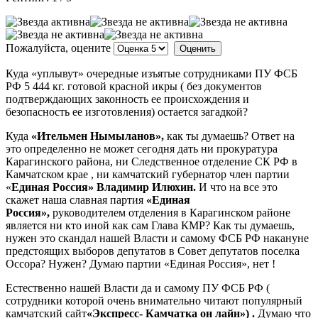
Пожалуйста, оцените
Куда «уплывут» очередные изъятые сотрудниками ПУ ФСБ
РФ 5 444 кг. готовой красной икры ( без документов
подтверждающих законность ее происхождения и
безопасность ее изготовления) остается загадкой?
Куда
«Ительмен Нымыланов»,
как ты думаешь? Ответ на
это определенно не может сегодня дать ни прокуратура
Карагинского района, ни Следственное отделение СК РФ в
Камчатском крае , ни камчатский губернатор член партии
«
Единая Россия»
Владимир Илюхин.
И что на все это
скажет наша славная партия
«Единая
Россия»,
руководителем отделения в Карагинском районе
является ни кто иной как сам Глава КМР? Как ты думаешь,
нужен это скандал нашей Власти и самому ФСБ РФ накануне
предстоящих выборов депутатов в Совет депутатов поселка
Оссора? Нужен? Думаю партии «Единая Россия», нет !
Естественно нашей Власти да и самому ПУ ФСБ РФ (
сотрудники которой очень внимательно читают популярный
камчатский сайт
«Экспресс- Камчатка он лайн») .
Думаю что