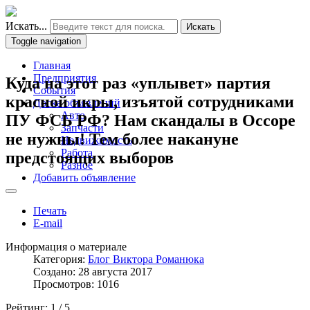
Искать...
Искать
Toggle navigation
Главная
Предприятия
Куда на этот раз «уплывет» партия
События
красной икры, изъятой сотрудниками
Доска объявлений
Авто
ПУ ФСБ РФ? Нам скандалы в Оссоре
Запчасти
не нужны! Тем более накануне
Недвижимость
Работа
предстоящих выборов
Разное
Добавить объявление
Печать
E-mail
Информация о материале
Категория:
Блог Виктора Романюка
Создано: 28 августа 2017
Просмотров: 1016
Рейтинг:
1
/
5