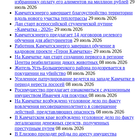
избраннику оплату его алиментов на миллион рублей
29
июль 2026
Камчатскэнерго завершает благоустройство территории
вдоль нового участка теплотрассы
29 июль 2026
Дан старт всероссийской студенческой путине
«Камчатка - 2026»
29 июль 2026
Камчатскэнерго предлагает 14 договоров целевого
обучения для абитуриентов
29 июль 2026
Работник Камчатскэнерго завершил обучение в
кадровом проекте «Герои Камчатки»
29 июль 2026
На Камчатке дан старт созданию первого в регионе
Центра реабилитации диких животных
08 июль 2026
Житель Усть-Большерецкого района подозревается в
покушении на убийство
08 июль 2026
Усиленное патрулирование ведется на западе Камчатке в
период нереста лососей
08 июль 2026
Росимущество предлагает ознакомиться с аукционным
имуществом Иванчея для покупки
08 июль 2026
На Камчатке возбуждено уголовное дело по факту
вовлечения несовершеннолетнего в совершение
действий, представляющих опасность
08 июль 2026
В Камчатском крае возбуждено уголовное дело по факту
легализации денежных средств, полученных
преступным путем
08 июль 2026
В Елизово проходят рейды по аресту имущества