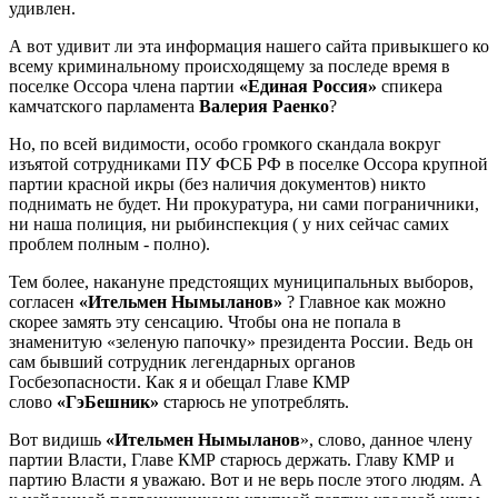
удивлен.
А вот удивит ли эта информация нашего сайта привыкшего ко
всему криминальному происходящему за последе время в
поселке Оссора члена партии
«Единая Россия»
спикера
камчатского парламента
Валерия Раенко
?
Но, по всей видимости, особо громкого скандала вокруг
изъятой сотрудниками ПУ ФСБ РФ в поселке Оссора крупной
партии красной икры (без наличия документов) никто
поднимать не будет. Ни прокуратура, ни сами пограничники,
ни наша полиция, ни рыбинспекция ( у них сейчас самих
проблем полным - полно).
Тем более, накануне предстоящих муниципальных выборов,
согласен
«Ительмен Нымыланов»
? Главное как можно
скорее замять эту сенсацию. Чтобы она не попала в
знаменитую «зеленую папочку» президента России. Ведь он
сам бывший сотрудник легендарных органов
Госбезопасности. Как я и обещал Главе КМР
слово
«ГэБешник»
старюсь не употреблять.
Вот видишь
«Ительмен Нымыланов
», слово, данное члену
партии Власти, Главе КМР старюсь держать. Главу КМР и
партию Власти я уважаю. Вот и не верь после этого людям. А