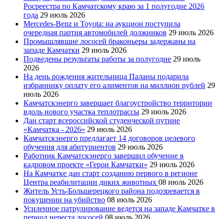
Росреестра по Камчатскому краю за 1 полугодие 2026
года
29 июль 2026
Mercedes-Benz и Toyota: на аукцион поступила
очередная партия автомобилей должников
29 июль 2026
Промышлявшие лососей браконьеры задержаны на
западе Камчатки
29 июль 2026
Подведены результаты работы за полугодие
29 июль
2026
На день рождения жительница Паланы подарила
избраннику оплату его алиментов на миллион рублей
29
июль 2026
Камчатскэнерго завершает благоустройство территории
вдоль нового участка теплотрассы
29 июль 2026
Дан старт всероссийской студенческой путине
«Камчатка - 2026»
29 июль 2026
Камчатскэнерго предлагает 14 договоров целевого
обучения для абитуриентов
29 июль 2026
Работник Камчатскэнерго завершил обучение в
кадровом проекте «Герои Камчатки»
29 июль 2026
На Камчатке дан старт созданию первого в регионе
Центра реабилитации диких животных
08 июль 2026
Житель Усть-Большерецкого района подозревается в
покушении на убийство
08 июль 2026
Усиленное патрулирование ведется на западе Камчатке в
период нереста лососей
08 июль 2026