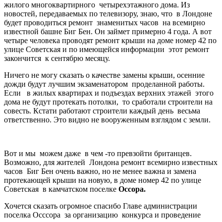
жилого многоквартирного четырехэтажного дома. Из
новостей, передаваемых по телевизору, знаю, что в Лондоне
будет проводиться ремонт знаменитых часов на всемирно
известной башне Биг Бен. Он займет примерно 4 года. А вот
четыре человека проводят ремонт крыши на доме номер 42 по
улице Советская и по имеющейся информации этот ремонт
закончится к сентябрю месяцу.
Ничего не могу сказать о качестве замены крыши, осенние
дожди будут лучшим экзаменатором проделанной работы.
Если в жилых квартирах и подъездах верхних этажей этого
дома не будут протекать потолки, то сработали строители на
совесть. Кстати работают строители каждый день весьма
ответственно. Это видно не вооруженным взглядом с земли.
Вот и мы можем даже в чем -то превзойти британцев.
Возможно, для жителей Лондона ремонт всемирно известных
часов Биг Бен очень важно, но не менее важна и замена
протекающей крыши на новую, в доме номер 42 по улице
Советская в камчатском поселке
Оссора.
Хочется сказать огромное спасибо Главе администрации
поселка Осссора за организацию конкурса и проведение