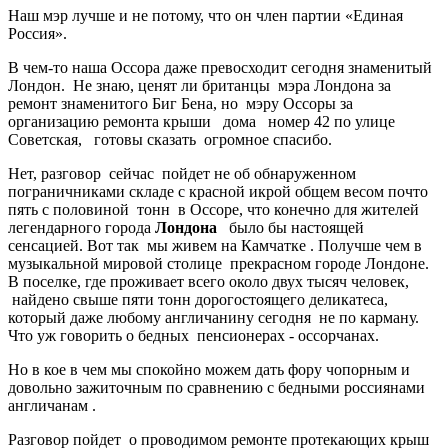
Наш мэр лучше и не потому, что он член партии «Единая
Россия».
В чем-то наша Оссора даже превосходит сегодня знаменитый
Лондон. Не знаю, ценят ли британцы мэра Лондона за
ремонт знаменитого Биг Бена, но мэру Оссоры за
организацию ремонта крыши дома номер 42 по улице
Советская, готовы сказать огромное спасибо.
Нет, разговор сейчас пойдет не об обнаруженном
пограничниками складе с красной икрой общем весом почто
пять с половиной тонн в Оссоре, что конечно для жителей
легендарного города
Лондона
было бы настоящей
сенсацией. Вот так мы живем на Камчатке . Получше чем в
музыкальной мировой столице прекрасном городе Лондоне.
В поселке, где проживает всего около двух тысяч человек,
найдено свыше пяти тонн дорогостоящего деликатеса,
который даже любому англичанину сегодня не по карману.
Что уж говорить о бедных пенсионерах - оссорчанах.
Но в кое в чем мы спокойно можем дать фору чопорным и
довольно зажиточным по сравнению с бедными россиянами
англичанам .
Разговор пойдет о проводимом ремонте протекающих крыш