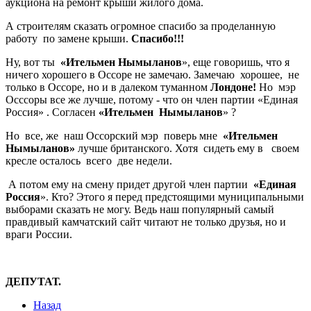
аукциона на ремонт крыши жилого дома.
А строителям сказать огромное спасибо за проделанную
работу по замене крыши.
Спасибо!!!
Ну, вот ты
«Ительмен Нымыланов
», еще говоришь, что я
ничего хорошего в Оссоре не замечаю. Замечаю хорошее, не
только в Оссоре, но и в далеком туманном
Лондоне!
Но мэр
Осссоры все же лучше, потому - что он член партии «Единая
Россия» . Согласен
«Ительмен Нымыланов
» ?
Но все, же наш Оссорский мэр поверь мне
«Ительмен
Нымыланов»
лучше британского. Хотя сидеть ему в своем
кресле осталось всего две недели.
А потом ему на смену придет другой член партии
«Единая
Россия
». Кто? Этого я перед предстоящими муниципальными
выборами сказать не могу. Ведь наш популярный самый
правдивый камчатский сайт читают не только друзья, но и
враги России.
ДЕПУТАТ.
Назад