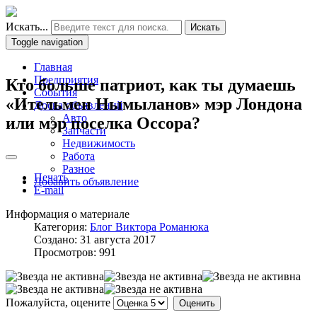
Искать...
Искать
Toggle navigation
Главная
Предприятия
Кто больше патриот, как ты думаешь
События
«Ительмен Нымыланов» мэр Лондона
Доска объявлений
Авто
или мэр поселка Оссора?
Запчасти
Недвижимость
Работа
Разное
Печать
Добавить объявление
E-mail
Информация о материале
Категория:
Блог Виктора Романюка
Создано: 31 августа 2017
Просмотров: 991
Пожалуйста, оцените