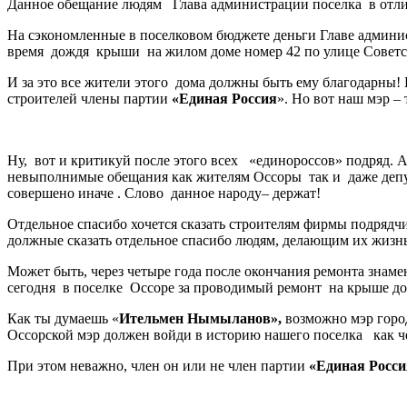
Данное обещание людям Глава администрации поселка в отличи
На сэкономленные в поселковом бюджете деньги Главе админис
время дождя крыши на жилом доме номер 42 по улице Советс
И за это все жители этого дома должны быть ему благодарны!
строителей члены партии
«Единая Россия
». Но вот наш мэр –
Ну, вот и критикуй после этого всех «единороссов» подряд. А
невыполнимые обещания как жителям Оссоры так и даже депут
совершено иначе . Слово данное народу– держат!
Отдельное спасибо хочется сказать строителям фирмы подрядч
должные сказать отдельное спасибо людям, делающим их жизн
Может быть, через четыре года после окончания ремонта знам
сегодня в поселке Оссоре за проводимый ремонт на крыше дом
Как ты думаешь «
Ительмен Нымыланов»,
возможно мэр город
Оссорской мэр должен войди в историю нашего поселка как ч
При этом неважно, член он или не член партии
«Единая Росси