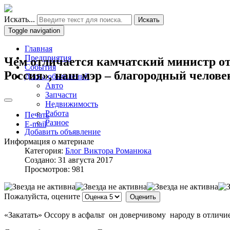
Искать...
Искать
Toggle navigation
Главная
Предприятия
Чем отличается камчатский министр от
События
Россия», наш мэр – благородный челове
Доска объявлений
Авто
Запчасти
Недвижимость
Работа
Печать
Разное
E-mail
Добавить объявление
Информация о материале
Категория:
Блог Виктора Романюка
Создано: 31 августа 2017
Просмотров: 981
Пожалуйста, оцените
«Закатать» Оссору в асфальт он доверчивому народу в отличие