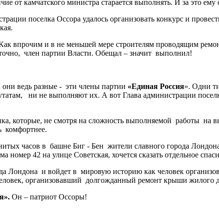
е от камчатского министра старается выполнять. И за это ему
трации поселка Оссора удалось организовать конкурс и провес
кая.
 Как впрочим и в не меньшей мере строителям проводящим ремон
 точно, член партии Власти. Обещал – значит выполнил!
 они ведь разные - эти члены партии
«Единая Россия
». Одни т
атам, ни не выполняют их. А вот Глава администрации поселк
ика, которые, не смотря на сложность выполняемой работы на в
ь комфортнее.
енитых часов в башне Биг - Бен жители славного города Лондон
а номер 42 на улице Советская, хочется сказать отдельное спа
а Лондона и войдет в мировую историю как человек организова
еловек, организовавший долгожданный ремонт крыши жилого до
я».
Он – патриот Оссоры!