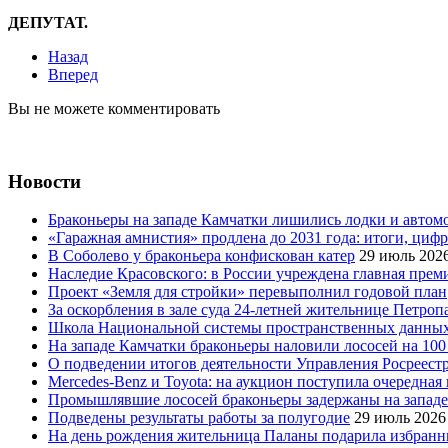
ДЕПУТАТ.
Назад
Вперед
Вы не можете комментировать
Новости
Браконьеры на западе Камчатки лишились лодки и автом
«Гаражная амнистия» продлена до 2031 года: итоги, циф
В Соболево у браконьера конфискован катер
29 июль 202
Наследие Красовского: в России учреждена главная преми
Проект «Земля для стройки» перевыполнил годовой план
За оскорбления в зале суда 24-летней жительнице Петроп
Школа Национальной системы пространственных данны
На западе Камчатки браконьеры наловили лососей на 100
О подведении итогов деятельности Управления Росреестр
Mercedes-Benz и Toyota: на аукцион поступила очередна
Промышлявшие лососей браконьеры задержаны на запад
Подведены результаты работы за полугодие
29 июль 2026
На день рождения жительница Паланы подарила избранни