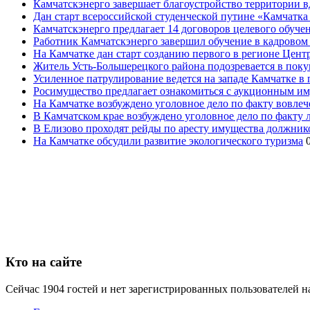
Камчатскэнерго завершает благоустройство территории в
Дан старт всероссийской студенческой путине «Камчатка 
Камчатскэнерго предлагает 14 договоров целевого обуче
Работник Камчатскэнерго завершил обучение в кадровом
На Камчатке дан старт созданию первого в регионе Цен
Житель Усть-Большерецкого района подозревается в пок
Усиленное патрулирование ведется на западе Камчатке в 
Росимущество предлагает ознакомиться с аукционным и
На Камчатке возбуждено уголовное дело по факту вовле
В Камчатском крае возбуждено уголовное дело по факту
В Елизово проходят рейды по аресту имущества должник
На Камчатке обсудили развитие экологического туризма
Кто на сайте
Сейчас 1904 гостей и нет зарегистрированных пользователей н