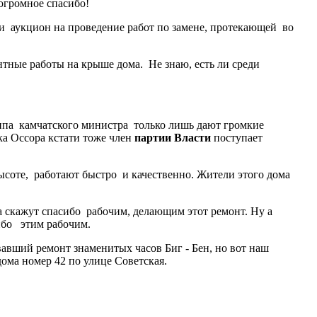
 огромное спасибо!
ти аукцион на проведение работ по замене, протекающей во
тные работы на крыше дома. Не знаю, есть ли среди
ипа камчатского министра только лишь дают громкие
а Оссора кстати тоже член
партии Власти
поступает
ысоте, работают быстро и качественно. Жители этого дома
а скажут спасибо рабочим, делающим этот ремонт. Ну а
сибо этим рабочим.
вший ремонт знаменитых часов Биг - Бен, но вот наш
ма номер 42 по улице Советская.