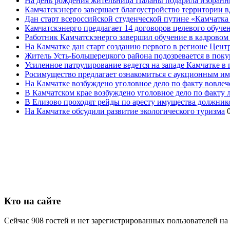
На день рождения жительница Паланы подарила избранни
Камчатскэнерго завершает благоустройство территории в
Дан старт всероссийской студенческой путине «Камчатка 
Камчатскэнерго предлагает 14 договоров целевого обуче
Работник Камчатскэнерго завершил обучение в кадровом
На Камчатке дан старт созданию первого в регионе Цен
Житель Усть-Большерецкого района подозревается в пок
Усиленное патрулирование ведется на западе Камчатке в 
Росимущество предлагает ознакомиться с аукционным и
На Камчатке возбуждено уголовное дело по факту вовле
В Камчатском крае возбуждено уголовное дело по факту
В Елизово проходят рейды по аресту имущества должник
На Камчатке обсудили развитие экологического туризма
Кто на сайте
Сейчас 908 гостей и нет зарегистрированных пользователей на