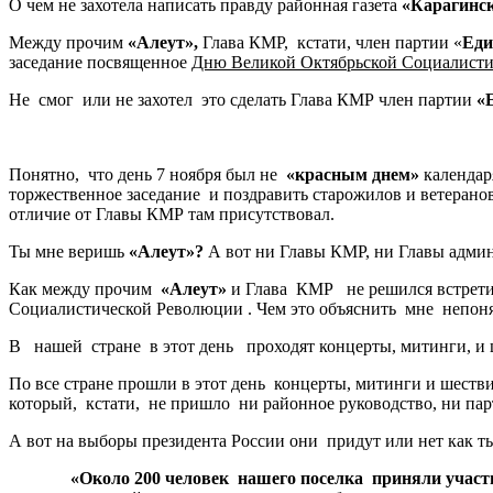
О чем не захотела написать правду районная газета
«Карагинск
Между прочим
«Алеут»,
Глава КМР, кстати, член партии «
Еди
заседание посвященное
Дню Великой Октябрьской Социалисти
Не смог или не захотел это сделать Глава КМР член партии
«
Понятно, что день 7 ноября был не
«красным днем»
календар
торжественное заседание и поздравить старожилов и ветеранов
отличие от Главы КМР там присутствовал.
Ты мне веришь
«Алеут»?
А вот ни Главы КМР, ни Главы адм
Как между прочим
«Алеут»
и Глава КМР не решился встретит
Социалистической Революции . Чем это объяснить мне непоня
В нашей стране в этот день проходят концерты, митинги, и ше
По все стране прошли в этот день концерты, митинги и шеств
который, кстати, не пришло ни районное руководство, ни пар
А вот на выборы президента России они придут или нет как 
«Около 200 человек нашего поселка приняли участ