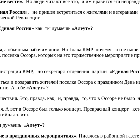
ие вести».
Но люди читают все это, и им нравится эта неправда
ная Россия»,
не пришел встретиться с жителями и ветеранами 
ческой Революции.
Единая Россия»
как ты думаешь
«Алеут»?
я, а обычным рабочим днем. Но Глава КМР почему –то не нашел
 поселка Оссора, которых на это торжественное мероприятие пр
инистрации КМР, но секретаря отделения партии
«Единая Рос
ься и поздравить жителей поселка Оссора с праздником День н
тно. А тебе
«Алеут»
?
ствия. Это, правда, как, и, правда, то, что в Оссоре не было 
ия. А вот в Оссоре был только концерт. Прекрасный концерт к
тийная элита.
ты думаешь
«Алеут»?
ие в праздничных мероприятиях».
Писалось в районной газете 