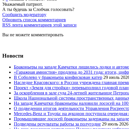
Уважаемый патриот.
А ты будешь за Слобчак голосовать?
Сообщить модератору
Обновить список комментариев
RSS лента комментариев этой записи
Вы не можете комментировать
Новости
Браконьеры на западе Камчатки лишились лодки и автом
«Гаражная амнистия» продлена до 2031 года: итоги, циф
В Соболево у браконьера конфискован катер
29 июль 202
Наследие Красовского: в России учреждена главная преми
Проект «Земля для стройки» перевыполнил годовой план
За оскорбления в зале суда 24-летней жительнице Петроп
Школа Национальной системы пространственных данны
На западе Камчатки браконьеры наловили лососей на 100
О подведении итогов деятельности Управления Росреестр
Mercedes-Benz и Toyota: на аукцион поступила очередна
Промышлявшие лососей браконьеры задержаны на запад
Подведены результаты работы за полугодие
29 июль 2026