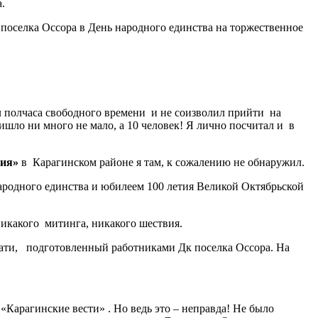
.
поселка Оссора в День народного единства на торжественное
 полчаса свободного времени и не соизволил прийти на
ишло ни много не мало, а 10 человек! Я лично посчитал и в
сия»
в Карагинском районе я там, к сожалению не обнаружил.
ародного единства и юбилеем 100 летия Великой Октябрьской
никакого митинга, никакого шествия.
стати, подготовленный работниками Дк поселка Оссора. На
«Карагинские вести» . Но ведь это – неправда! Не было