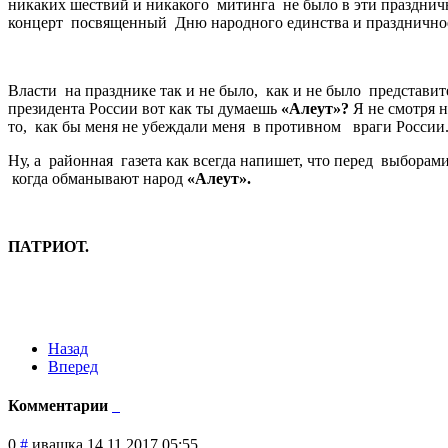
никаких шествий и никакого митинга не было в эти праздничн
концерт посвященный Дню народного единства и праздничное
Власти на празднике так и не было, как и не было представи
президента России вот как ты думаешь
«Алеут»?
Я не смотря 
то, как бы меня не убеждали меня в противном враги России
Ну, а районная газета как всегда напишет, что перед выбор
когда обманывают народ
«Алеут».
ПАТРИОТ.
Назад
Вперед
Комментарии
0
#
ивашка
14.11.2017 05:55