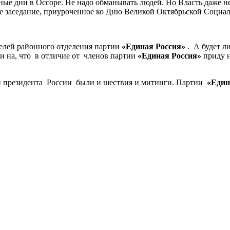
ые дни в Оссоре. Не надо обманывать людей. Но Власть даже не
 заседание, приуроченное ко Дню Великой Октябрьской Социа
телей районного отделения партии
«Единая
Россия»
. А будет л
ни на, что в отличие от членов партии
«Единая Россия»
приду н
.
ами президента России были и шествия и митинги. Партии
«Един