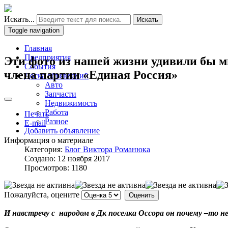
Искать...
Искать
Toggle navigation
Главная
Предприятия
Эти фото из нашей жизни удивили бы м
События
члена партии «Единая Россия»
Доска объявлений
Авто
Запчасти
Недвижимость
Работа
Печать
Разное
E-mail
Добавить объявление
Информация о материале
Категория:
Блог Виктора Романюка
Создано: 12 ноября 2017
Просмотров: 1180
Пожалуйста, оцените
И навстречу с народом в Дк поселка Оссора он почему –то н