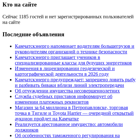
Кто на сайте
Сейчас 1185 гостей и нет зарегистрированных пользователей
на сайте
Последние объявления
Камчатскэнерго напоминает водителям большегрузов и
руководителям организаций о технике безопасности
Камчатскэнерго приглашает учеников в
специализированные классы для будущих энергетиков
Изменения в лицензировании геодезической и
картографической деятельности в 2026 году
Камчатскэнерго предупреждает: запрещено ловить рыбу
и разбивать биваки вблизи линий электропередачи
Об отчуждении имущества несовершеннолетних
Служба судебных приставов информирует об
изменении платежных реквизитов
Магазин за 64 миллиона в Петропавловске, торговая
точка в Тигиле и Toyota Harrier — очередной открытый
аукцион пройдет на Камчатке
Реализуется арестованное имущество: автомобили
должников
Об особенностях таможенного регулирования на