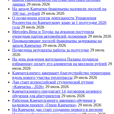
данных
29 июль 2026
На западе Камчатки браконьеры наловили лососей на
100 тыс. рублей
29 июль 2026
О подведении итогов деятельности Управления
Росреестра по Камчатскому краю за 1 полугодие 2026
года
29 июль 2026
Mercedes-Benz и Toyota: на аукцион поступила
очередная партия автомобилей должников
29 июль 2026
Промышлявшие лососей браконьеры задержаны на
западе Камчатки
29 июль 2026
Подведены результаты работы за полугодие
29 июль
2026
На день рождения жительница Паланы подарила
избраннику оплату его алиментов на миллион рублей
29
июль 2026
Камчатскэнерго завершает благоустройство территории
вдоль нового участка теплотрассы
29 июль 2026
Дан старт всероссийской студенческой путине
«Камчатка - 2026»
29 июль 2026
Камчатскэнерго предлагает 14 договоров целевого
обучения для абитуриентов
29 июль 2026
Работник Камчатскэнерго завершил обучение в
кадровом проекте «Герои Камчатки»
29 июль 2026
На Камчатке дан старт созданию первого в регионе