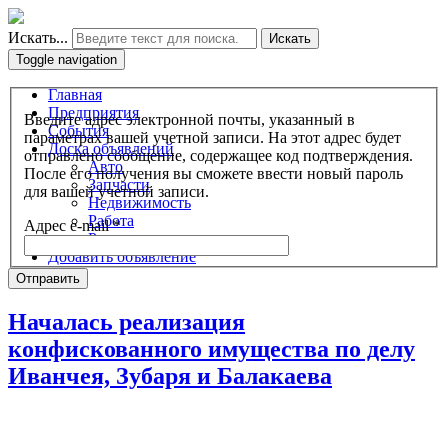
Искать...
Искать
Toggle navigation
Главная
Предприятия
Введите адрес электронной почты, указанный в
События
параметрах вашей учетной записи. На этот адрес будет
Доска объявлений
отправлено сообщение, содержащее код подтверждения.
Авто
После его получения вы сможете ввести новый пароль
Запчасти
для вашей учетной записи.
Недвижимость
Работа
Адрес e-mail
*
Разное
Добавить объявление
Отправить
Началась реализация
конфискованного имущества по делу
Иванчея, Зубаря и Балакаева