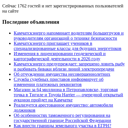
Сейчас 1762 гостей и нет зарегистрированных пользователей
на сайте
Последние объявления
Камчатскэнерго напоминает водителям большегрузов и
руководителям организаций о технике безопасности
Камчатскэнерго приглашает учеников в
специализированные классы для будущих энергетиков
Изменения в лицензировании геодезической и
картографической деятельности в 2026 году
Камчатскэнерго предупреждает: запрещено ловить рыбу
и разбивать биваки вблизи линий электропередачи
Об отчуждении имущества несовершеннолетних
Служба судебных приставов информирует об
изменении платежных реквизитов
Магазин за 64 миллиона в Петропавловске, торговая
точка в Тигиле и Toyota Harrier — очередной открытый
аукцион пройдет на Камчатке
Реализуется арестованное имущество: автомобили
должников
Об особенностях таможенного регулирования на
государственной границе Российской Федерации
Как внести границы земельного участка в ЕГРН?