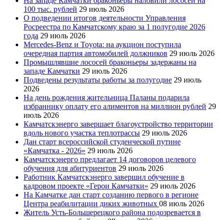
На западе Камчатки браконьеры наловили лососей на
100 тыс. рублей
29 июль 2026
О подведении итогов деятельности Управления
Росреестра по Камчатскому краю за 1 полугодие 2026
года
29 июль 2026
Mercedes-Benz и Toyota: на аукцион поступила
очередная партия автомобилей должников
29 июль 2026
Промышлявшие лососей браконьеры задержаны на
западе Камчатки
29 июль 2026
Подведены результаты работы за полугодие
29 июль
2026
На день рождения жительница Паланы подарила
избраннику оплату его алиментов на миллион рублей
29
июль 2026
Камчатскэнерго завершает благоустройство территории
вдоль нового участка теплотрассы
29 июль 2026
Дан старт всероссийской студенческой путине
«Камчатка - 2026»
29 июль 2026
Камчатскэнерго предлагает 14 договоров целевого
обучения для абитуриентов
29 июль 2026
Работник Камчатскэнерго завершил обучение в
кадровом проекте «Герои Камчатки»
29 июль 2026
На Камчатке дан старт созданию первого в регионе
Центра реабилитации диких животных
08 июль 2026
Житель Усть-Большерецкого района подозревается в