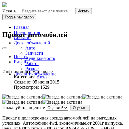
Искать...
Искать
Toggle navigation
Главная
Предприятия
Прокат автомобилей
События
Доска объявлений
Авто
Запчасти
Печать
Недвижимость
E-mail
Работа
Разное
Информация о материале
Добавить объявление
Категория:
Авто
Создано: 05 июня 2015
Просмотров: 1529
Пожалуйста, оцените
Прокат и долгосрочная аренда автомобилей на выгодных
условиях. Автомобили 4wd, экономичные,от 2001г выпуска.
цена: от1000р сутки 3000 залог. 8 929 456 2129,,,,,304004