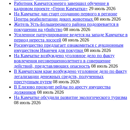
Работник Камчатскэнерго завершил обучение в
кадровом проекте «Герои Камчатки»
29 июль 2026
На Камчатке дан старт созданию первого в регионе
Центра реабилитации диких животных
08 июль 2026
Житель Усть-Большерецкого района подозревается в
покушении на убийство
08 июль 2026
Усиленное патрулирование ведется на западе Камчатке в
период нереста лососей
08 июль 2026
Росимущество предлагает ознакомиться с аукционным
имуществом Иванчея для покупки
08 июль 2026
На Камчатке возбуждено уголовное дело по факту
вовлечения несовершеннолетнего в совершение
действий, представляющих опасность
08 июль 2026
В Камчатском крае возбуждено уголовное дело по факту
легализации денежных средств, полученных
преступным путем
08 июль 2026
В Елизово проходят рейды по аресту имущества
должников
08 июль 2026
На Камчатке обсудили развитие экологического туризма
08 июль 2026