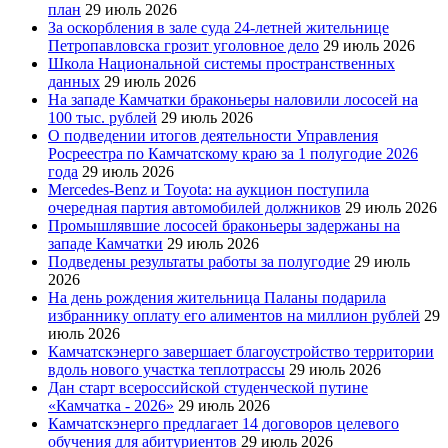
план
29 июль 2026
За оскорбления в зале суда 24-летней жительнице
Петропавловска грозит уголовное дело
29 июль 2026
Школа Национальной системы пространственных
данных
29 июль 2026
На западе Камчатки браконьеры наловили лососей на
100 тыс. рублей
29 июль 2026
О подведении итогов деятельности Управления
Росреестра по Камчатскому краю за 1 полугодие 2026
года
29 июль 2026
Mercedes-Benz и Toyota: на аукцион поступила
очередная партия автомобилей должников
29 июль 2026
Промышлявшие лососей браконьеры задержаны на
западе Камчатки
29 июль 2026
Подведены результаты работы за полугодие
29 июль
2026
На день рождения жительница Паланы подарила
избраннику оплату его алиментов на миллион рублей
29
июль 2026
Камчатскэнерго завершает благоустройство территории
вдоль нового участка теплотрассы
29 июль 2026
Дан старт всероссийской студенческой путине
«Камчатка - 2026»
29 июль 2026
Камчатскэнерго предлагает 14 договоров целевого
обучения для абитуриентов
29 июль 2026