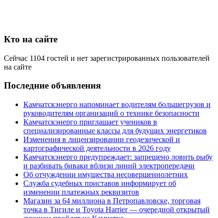
Кто на сайте
Сейчас 1104 гостей и нет зарегистрированных пользователей
на сайте
Последние объявления
Камчатскэнерго напоминает водителям большегрузов и
руководителям организаций о технике безопасности
Камчатскэнерго приглашает учеников в
специализированные классы для будущих энергетиков
Изменения в лицензировании геодезической и
картографической деятельности в 2026 году
Камчатскэнерго предупреждает: запрещено ловить рыбу
и разбивать биваки вблизи линий электропередачи
Об отчуждении имущества несовершеннолетних
Служба судебных приставов информирует об
изменении платежных реквизитов
Магазин за 64 миллиона в Петропавловске, торговая
точка в Тигиле и Toyota Harrier — очередной открытый