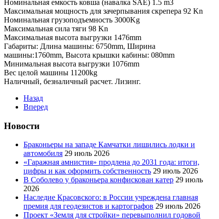
Номинальная емкость ковша (навалка SAE) 1.5 m3
Максимальная мощность для зачерпывания скрепера 92 Kn
Номинальная грузоподъемность 3000Kg
Максимальная сила тяги 98 Kn
Максимальная высота выгрузки 1476mm
Габариты: Длина машины: 6750mm, Ширина
машины:1760mm, Высота крышки кабины: 080mm
Минимальная высота выгрузки 1076mm
Вес целой машины 11200kg
Наличный, безналичный расчет. Лизинг.
Назад
Вперед
Новости
Браконьеры на западе Камчатки лишились лодки и
автомобиля
29 июль 2026
«Гаражная амнистия» продлена до 2031 года: итоги,
цифры и как оформить собственность
29 июль 2026
В Соболево у браконьера конфискован катер
29 июль
2026
Наследие Красовского: в России учреждена главная
премия для геодезистов и картографов
29 июль 2026
Проект «Земля для стройки» перевыполнил годовой