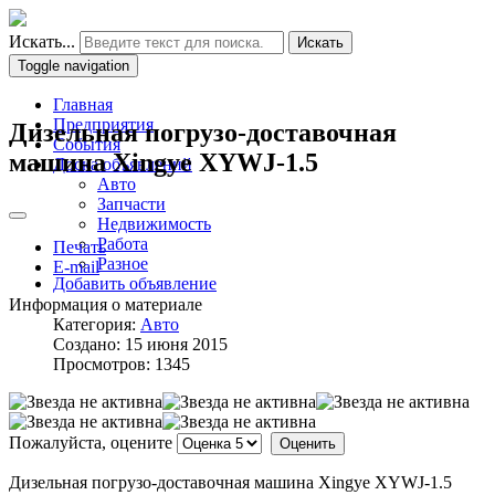
Искать...
Искать
Toggle navigation
Главная
Предприятия
Дизельная погрузо-доставочная
События
машина Xingye XYWJ-1.5
Доска объявлений
Авто
Запчасти
Недвижимость
Работа
Печать
Разное
E-mail
Добавить объявление
Информация о материале
Категория:
Авто
Создано: 15 июня 2015
Просмотров: 1345
Пожалуйста, оцените
Дизельная погрузо-доставочная машина Xingye XYWJ-1.5