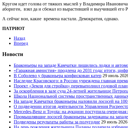
Кругом идет голова от тяжких мыслей у Владимира Ивановича 
абориген, взял да и сбежал из вырастившей и выучившей его
А сейчас вон, какие времена настали. Демократия, однако.
ПАТРИОТ
Назад
Вперед
Новости
Браконьеры на западе Камчатки лишились лодки и автом
«Гаражная амнистия» продлена до 2031 года: итоги, циф
В Соболево у браконьера конфискован катер
29 июль 202
Наследие Красовского: в России учреждена главная преми
Проект «Земля для стройки» перевыполнил годовой план
За оскорбления в зале суда 24-летней жительнице Петроп
Школа Национальной системы пространственных данны
На западе Камчатки браконьеры наловили лососей на 100
О подведении итогов деятельности Управления Росреестр
Mercedes-Benz и Toyota: на аукцион поступила очередна
Промышлявшие лососей браконьеры задержаны на запад
Подведены результаты работы за полугодие
29 июль 2026
На день рождения жительница Паланы подарила избранни