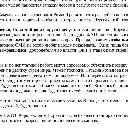
ой ущерб наносится запасам лосося в результате разгула браконь
амчатского края господин Роман Гранатов хоть раз побывал во 
отни тонн поротой горбуши, которая гниет на берегах этой реки
аенко, Льва Бойцова
и других депутатов-миллионеров в Коряки
азали, как они открывают новый детсадик, ФАП или социальный
лают во имя процветания нашего края. Правда, в каких
«избушка
атские СМИ не особо любят народу показывать. Один лишь без
м зажравшимся добродетелям во власти. Они в глазах камчатцев 
ии и по депутатской работе могут едроссовцы объяснить поездк
ит в десятку стран мира. Может госпожа, Татьяна Романова по
зни сравнимые с развитым социализмом. Или перенять опыт раб
 ту брендятину которую с трибуны камчатского парламента прои
ке будет выпасаться 150 тысяч домашних оленей. Хотелось бы по
сли их и дальше так же будет косить туберкулез и пьянство.
ет предоставить политическое убежище. Вообще- то хотелось б
дежней, будет, однако.
м НАТО Королевством Норвегия из-за бывшего танцора этническ
еры погасить назревающий политический скандал.