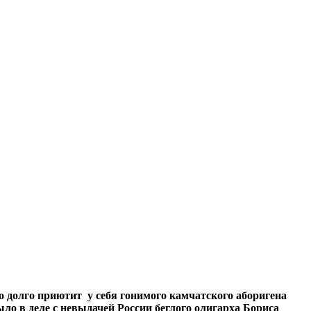
 долго приютит у себя гонимого камчатского аборигена
ло в деле с невыдачей России беглого олигарха Бориса