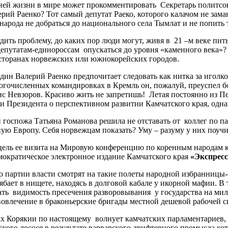
ней жизни в мире может прокомментировать Секретарь политсов
рий Раенко? Тот самый депутат Раеко, которого калачом не за
народа не добраться до национального села Тымлат и не попить 
дить проблему, до каких пор люди могут, живя в 21 –м веке пи
епутатам-единороссам опускаться до уровня «каменного века»?
есторанах норвежских или южнокорейских городов.
дин Валерий Раенко предпочитает следовать как нитка за иголко
огочисленных командировках в Кремль он, пожалуй, преуспел б
с Невзоров. Красиво жить не запретишь! Летая постоянно из П
 Президента о перспективном развитии Камчатского края, одна
и госпожа Татьяна Романова решила не отставать от коллег по
ую Европу. Себя норвежцам показать? Уму – разуму у них поучи
ель ее визита на Мировую конференцию по коренным народам ко
мократическое электронное издание Камчатского края
«Экспрес
о партии власти смотрят на такие полеты народной избранницы-
ябает в нищете, находясь в долговой кабале у икорной мафии. В 
ать видимость пресечения разворовывания у государства на ми
овлечение в браконьерские бригады местной дешевой рабочей с
ках Корякии по настоящему волнует камчатских парламентариев,
кого лосося в результате варварского дрифтерного промысла к