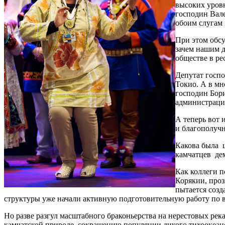
высоких уров
господин Вале
обоим слугам 
При этом обсу
зачем нашим д
обществе в р
Депутат госпо
Токио. А в мн
господин Бори
администрации
А теперь вот 
и благополучн
Какова была ц
камчатцев де
Как коллеги п
Корякии, проз
пытается созд
структуры уже начали активную подготовительную работу по в
Но разве разгул масштабного браконьерства на нерестовых ре
камчатской природе, сокращению популяции дикого тихоокеанс