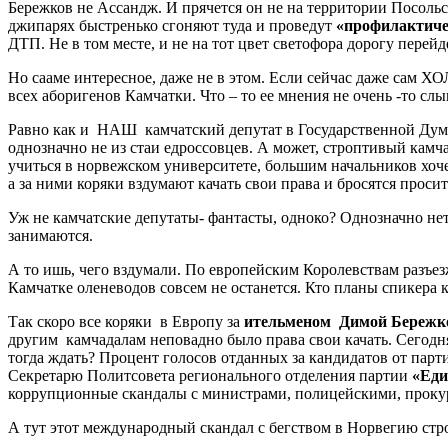
Бережков не Ассандж. И прячется он не на территории Посоль
джипарях быстренько сгоняют туда и проведут
«профилактич
ДТП. Не в том месте, и не на тот цвет светофора дорогу перей
Но сааме интересное, даже не в этом. Если сейчас даже с
всех аборигенов Камчатки. Что – то ее мнения не очень -то слы
Равно как и НАШ камчатский депутат в Государственной Думе 
однозначно не из стаи едроссовцев. А может, строптивый кам
учиться в норвежском университете, большим начальников хочет
а за ними коряки вздумают качать свои права и бросятся проси
Уж не камчатские депутаты- фантасты, одноко? Однозначно нет
занимаются.
А то ишь, чего вздумали. По европейским Королевствам разъез
Камчатке оленеводов совсем не останется. Кто планы спикера к
Так скоро все коряки в Европу за
ительменом Димой Береж
другим камчадалам неповадно было права свои качать. Сегодня 
тогда ждать? Процент голосов отданных за кандидатов от парт
Секретарю Политсовета регионального отделения партии
«Еди
коррупционные скандалы с министрами, полицейскими, проку
А тут этот международный скандал с бегством в Норвегию стр