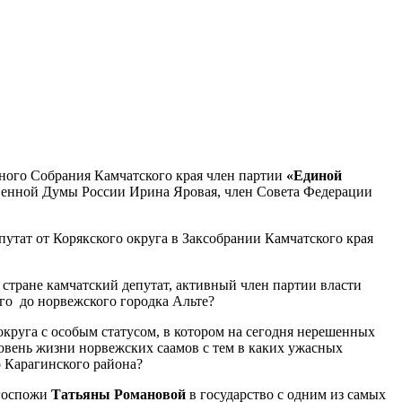
ьного Собрания Камчатского края член партии
«Единой
твенной Думы России Ирина Яровая, член Совета Федерации
утат от Корякского округа в Заксобрании Камчатского края
 стране камчатский депутат, активный член партии власти
ого до норвежского городка Альте?
круга с особым статусом, в котором на сегодня нерешенных
ровень жизни норвежских саамов с тем в каких ужасных
 Карагинского района?
 госпожи
Татьяны Романовой
в государство с одним из самых