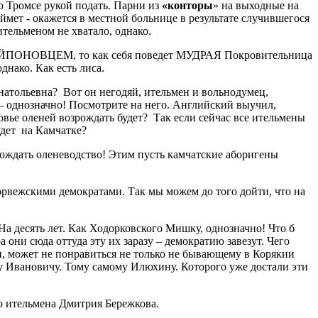
о Тромсе рукой подать. Парни из
«конторы
» на выходные на
ймет - окажется в местной больнице в результате случившегося
ительменом не хватало, однако.
 РАЙПОНОВЦЕМ, то как себя поведет МУДРАЯ Покровительница
днако. Как есть лиса.
атольевна? Вот он негодяй, ительмен и вольнодумец,
 – однозначно! Посмотрите на него. Английский выучил,
овье оленей возрождать будет? Так если сейчас все ительмены
удет на Камчатке?
рождать оленеводство! Этим пусть камчатские аборигены
орвежскими демократами. Так мы можем до того дойти, что на
а десять лет. Как Ходорковского Мишку, однозначно! Что б
 они сюда оттуда эту их заразу – демократию завезут. Чего
он, может не понравиться не только не бывающему в Корякии
 Ивановичу. Тому самому Илюхину. Которого уже достали эти
о ительмена Дмитрия Бережкова.