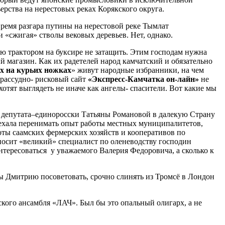
ерства на нерестовых реках Корякского округа.
время разгара путины на нерестовой реке Тымлат
 «сжигая» стволы вековых деревьев. Нет, однако.
ю трактором на буксире не затащить. Этим господам нужна
 магазин. Как их радетелей народ камчатский и обязательно
х на курьих ножках
» живут народные избранники, на чем
рассудно- рисковый сайт
«Экспресс-Камчатка он-лайн»
не
хотят выглядеть не иначе как ангелы- спасители. Вот какие мы
у депутата–единоросски Татьяны Романовой в далекую Страну
ехала перенимать опыт работы местных муниципалитетов,
оты саамских фермерских хозяйств и кооперативов по
зносит «великий» специалист по оленеводству господин
интересоваться у уважаемого Валерия Федоровича, а сколько к
ы Дмитрию посоветовать, срочно слинять из Тромсё в Лондон
ого ансамбля «ЛАЧ». Был бы это опальный олигарх, а не