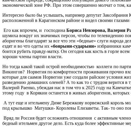
экономической зоне РФ. При этом совершенно молчат о том, как
Интересно было бы услышать, например депутат Заксобрания К
расположенной в Карагинском районе и видел своими глазами с
Его как впрочем, и господина
Бориса Невзорова, Валерия Р
шумиха вокруг их значимых персон, чтобы по телевидению пок
аборигены благодарят за все что эти «бедные» слуги народа де
ездят и во что одеты их
«боярыни-сударыни»
избранники камч
боится рубить правду-матку. Он сегодня как кость в горле все
хороши члены партии власти.
Но тогда какой такой острой необходимостью коллеги по парт
Викингов? Норвегия по комфортности проживания прочно вход
которые для саамов Норвегии уже создали райские условия жи
разведению домашних оленей? А то как то с трудом верится в
Валерий Раенко, убеждая нас в том что к 2025 году на Камчат
этому году в Корякии останется в живых аборигенов, которых е
А тут еще и ительмену Диме Бережкову норвежский король мож
под крылышко Матушки- Королевы Елизаветы. Так- то оно пона
Вряд ли Россия будет осложнять отношения с активным члено
бедный ительмен другое дело. Есть куда более эффективные м