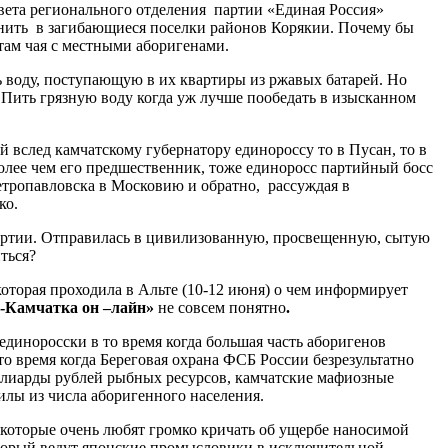
ета регионального отделения партии «Единая Россия»
манить в загибающиеся поселки районов Корякии. Почему бы
там чая с местными аборигенами.
ть воду, поступающую в их квартиры из ржавых батарей. Но
 Пить грязную воду когда уж лучше пообедать в изысканном
й вслед камчатскому губернатору единороссу то в Пусан, то в
олее чем его предшественник, тоже единоросс партийный босс
етропавловска в Московию и обратно, рассуждая в
ко.
 партии. Отправилась в цивилизованную, просвещенную, сытую
ться?
торая проходила в Альте (10-12 июня) о чем информирует
с-Камчатка он –лайн»
не совсем понятно
.
единоросски в то время когда большая часть аборигенов
то время когда Береговая охрана ФСБ России безрезультатно
ллиарды рублей рыбных ресурсов, камчатские мафиозные
илы из числа аборигенного населения.
 которые очень любят громко кричать об ущербе наносимой
оторый ведут японские промысловики в исключительной