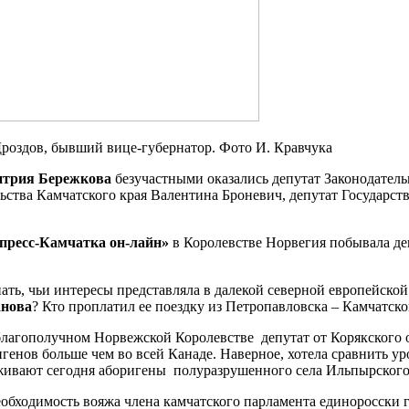
 Дроздов, бывший вице-губернатор. Фото И. Кравчука
трия Бережкова
безучастными оказались депутат Законодател
льства Камчатского края Валентина Броневич, депутат Государс
пресс-Камчатка он-лайн»
в Королевстве Норвегия побывала деп
ать, чьи интересы представляла в далекой северной европейской
анова
? Кто проплатил ее поездку из Петропавловска – Камчатск
благополучном Норвежской Королевстве депутат от Корякского о
генов больше чем во всей Канаде. Наверное, хотела сравнить у
живают сегодня аборигены полуразрушенного села Ильпырского
еобходимость вояжа члена камчатского парламента единоросски