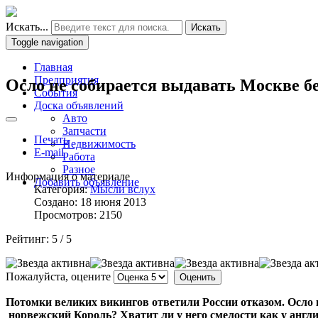
Искать...
Искать
Toggle navigation
Главная
Предприятия
Осло не собирается выдавать Москве б
События
Доска объявлений
Авто
Запчасти
Печать
Недвижимость
E-mail
Работа
Разное
Информация о материале
Добавить объявление
Категория:
Мысли вслух
Создано: 18 июня 2013
Просмотров: 2150
Рейтинг:
5
/
5
Пожалуйста, оцените
Потомки великих викингов ответили России отказом. Осло 
норвежский Король? Хватит ли у него смелости как у англ