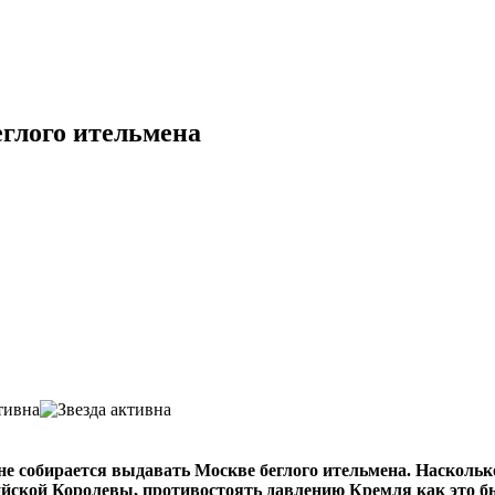
еглого ительмена
не собирается выдавать Москве беглого ительмена.
Насколько
ийской Королевы, противостоять давлению Кремля как это бы