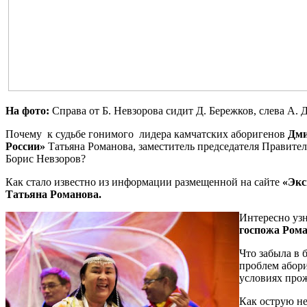
На фото:
Справа от Б. Невзорова сидит Д. Бережков, слева А.
Почему к судьбе гонимого лидера камчатских аборигенов
Дми
России»
Татьяна Романова, заместитель председателя Правите
Борис Невзоров?
Как стало известно из информации размещенной на сайте
«Экс
Татьяна Романова.
Интересно узн
госпожа Ром
Что забыла в 
проблем абори
условиях про
Как острую н