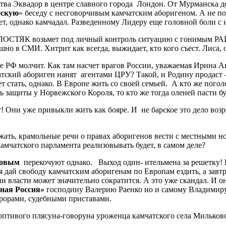
ства Эквадор в центре славного города Лондон. От Мурманска д
ескую
» беседу с несговорчивым камчатским аборигеном. А не по
дет, однако камчадал. Разведенному Лидеру еще головной боли с 
ам ХОЛОСТЯК возьмет под личный контроль ситуацию с гонимым
шно в СМИ. Хитрит как всегда, выжидает, кто кого съест. Лиса, о
РФ молчит. Как там насчет врагов России, уважаемая Ирина Ан
чатский абориген нанят агентами ЦРУ? Такой, и Родину продаст
 стать, однако. В Европе жить со своей семьей. А кто же погол
ть защиты у Норвежского Короля, то кто же тогда оленей пасти б
! Они уже привыкли жить как бояре. И не барское это дело воз
жать, крамольные речи о правах аборигенов вести с местными н
амчатского парламента реализовывать будет, в самом деле?
ковым
перекочуют однако. Выход один- ительмена за решетку! Н
дай свободу камчатским аборигенам по Европам ездить, а завтра
ии власти может значительно сократится. А это уже скандал. И 
ная Россия»
господину Валерию Раенко но и самому Владимиру
рорами, судебными приставами.
оптивого плясуна-говоруна уроженца камчатского села Мильков