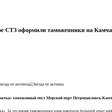
уре СТЗ оформили таможенники на Камча
мчатка» таможенный пост Морской порт Петропавловск-Камч
тка». За это время таможенники края накопили большой опыт ра