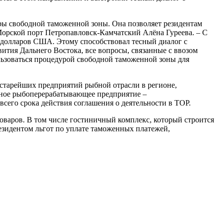
ры свободной таможенной зоны. Она позволяет резидентам
Морской порт Петропавловск-Камчатский Алёна Гуреева. – С
н долларов США. Этому способствовал тесный диалог с
ития Дальнего Востока, все вопросы, связанные с ввозом
льзоваться процедурой свободной таможенной зоны для
старейших предприятий рыбной отрасли в регионе,
пное рыбоперерабатывающее предприятие –
сего срока действия соглашения о деятельности в ТОР.
варов. В том числе гостиничный комплекс, который строится
езидентом льгот по уплате таможенных платежей,