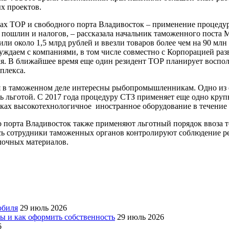
ых проектов.
ках ТОР и свободного порта Владивосток – применение процеду
пошлин и налогов, – рассказала начальник таможенного поста 
и около 1,5 млрд рублей и ввезли товаров более чем на 90 мл
уждаем с компаниями, в том числе совместно с Корпорацией разв
ля. В ближайшее время еще один резидент ТОР планирует воспо
плекса.
я в таможенном деле интересны рыбопромышленникам. Одно из 
сь льготой. С 2017 года процедуру СТЗ применяет еще одно кру
ах высокотехнологичное иностранное оборудование в течение в
порта Владивосток также применяют льготный порядок ввоза то
есь сотрудники таможенных органов контролируют соблюдение р
лочных материалов.
обиля
29 июль 2026
ры и как оформить собственность
29 июль 2026
6