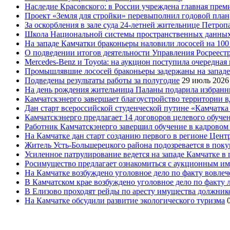
Наследие Красовского: в России учреждена главная преми
Проект «Земля для стройки» перевыполнил годовой план
За оскорбления в зале суда 24-летней жительнице Петроп
Школа Национальной системы пространственных данны
На западе Камчатки браконьеры наловили лососей на 100
О подведении итогов деятельности Управления Росреестр
Mercedes-Benz и Toyota: на аукцион поступила очередна
Промышлявшие лососей браконьеры задержаны на запад
Подведены результаты работы за полугодие
29 июль 2026
На день рождения жительница Паланы подарила избранни
Камчатскэнерго завершает благоустройство территории в
Дан старт всероссийской студенческой путине «Камчатка 
Камчатскэнерго предлагает 14 договоров целевого обуче
Работник Камчатскэнерго завершил обучение в кадровом
На Камчатке дан старт созданию первого в регионе Цен
Житель Усть-Большерецкого района подозревается в пок
Усиленное патрулирование ведется на западе Камчатке в 
Росимущество предлагает ознакомиться с аукционным и
На Камчатке возбуждено уголовное дело по факту вовле
В Камчатском крае возбуждено уголовное дело по факту
В Елизово проходят рейды по аресту имущества должник
На Камчатке обсудили развитие экологического туризма