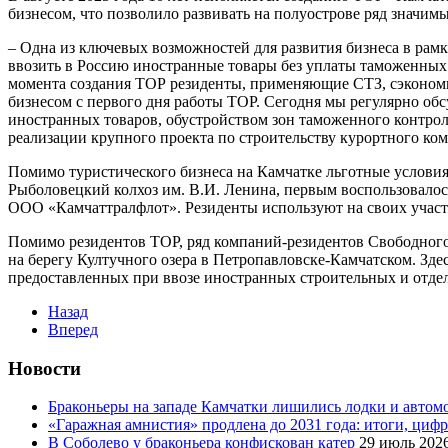
бизнесом, что позволило развивать на полуострове ряд значим
– Одна из ключевых возможностей для развития бизнеса в рам
ввозить в Россию иностранные товары без уплаты таможенных 
момента создания ТОР резиденты, применяющие СТЗ, сэкономил
бизнесом с первого дня работы ТОР. Сегодня мы регулярно обс
иностранных товаров, обустройством зон таможенного контро
реализации крупного проекта по строительству курортного ком
Помимо туристического бизнеса на Камчатке льготные услови
Рыболовецкий колхоз им. В.И. Ленина, первым воспользовало
ООО «Камчаттралфлот». Резиденты используют на своих участк
Помимо резидентов ТОР, ряд компаний-резидентов Свободного 
на берегу Култучного озера в Петропавловске-Камчатском. Зд
предоставленных при ввозе иностранных строительных и отде
Назад
Вперед
Новости
Браконьеры на западе Камчатки лишились лодки и автом
«Гаражная амнистия» продлена до 2031 года: итоги, циф
В Соболево у браконьера конфискован катер
29 июль 202