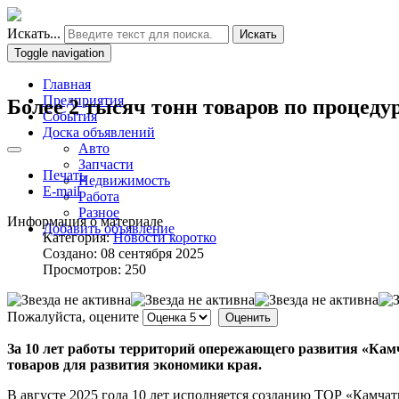
Искать...
Искать
Toggle navigation
Главная
Предприятия
Более 2 тысяч тонн товаров по процед
События
Доска объявлений
Авто
Запчасти
Печать
Недвижимость
E-mail
Работа
Разное
Информация о материале
Добавить объявление
Категория:
Новости коротко
Создано: 08 сентября 2025
Просмотров: 250
Пожалуйста, оцените
За 10 лет работы территорий опережающего развития «Ка
товаров для развития экономики края.
В августе 2025 года 10 лет исполняется созданию ТОР «Камча