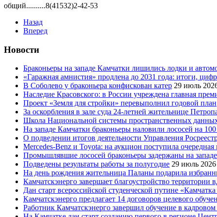
общий..........8(41532)2-42-53
Назад
Вперед
Новости
Браконьеры на западе Камчатки лишились лодки и автом
«Гаражная амнистия» продлена до 2031 года: итоги, циф
В Соболево у браконьера конфискован катер
29 июль 202
Наследие Красовского: в России учреждена главная преми
Проект «Земля для стройки» перевыполнил годовой план
За оскорбления в зале суда 24-летней жительнице Петроп
Школа Национальной системы пространственных данны
На западе Камчатки браконьеры наловили лососей на 100
О подведении итогов деятельности Управления Росреестр
Mercedes-Benz и Toyota: на аукцион поступила очередна
Промышлявшие лососей браконьеры задержаны на запад
Подведены результаты работы за полугодие
29 июль 2026
На день рождения жительница Паланы подарила избранни
Камчатскэнерго завершает благоустройство территории в
Дан старт всероссийской студенческой путине «Камчатка 
Камчатскэнерго предлагает 14 договоров целевого обуче
Работник Камчатскэнерго завершил обучение в кадровом
На Камчатке дан старт созданию первого в регионе Цен