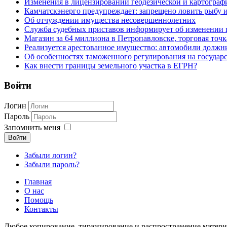
Изменения в лицензировании геодезической и картографи
Камчатскэнерго предупреждает: запрещено ловить рыбу и
Об отчуждении имущества несовершеннолетних
Служба судебных приставов информирует об изменении 
Магазин за 64 миллиона в Петропавловске, торговая точк
Реализуется арестованное имущество: автомобили должн
Об особенностях таможенного регулирования на государ
Как внести границы земельного участка в ЕГРН?
Войти
Логин
Пароль
Запомнить меня
Войти
Забыли логин?
Забыли пароль?
Главная
О нас
Помощь
Контакты
Любое копирование, тиражирование и распространение матери