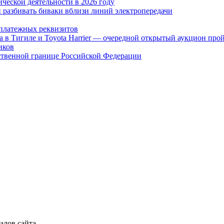
ческой деятельности в 2026 году
 разбивать биваки вблизи линий электропередачи
платежных реквизитов
а в Тигиле и Toyota Harrier — очередной открытый аукцион про
иков
ственной границе Российской Федерации
алов сайта