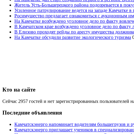
Житель Усть-Большерецкого района подозревается в пок
Усиленное патрулирование ведется на западе Камчатке в 
Росимущество предлагает ознакомиться с аукционным и
На Камчатке возбуждено уголовное дело по факту вовле
В Камчатском крае возбуждено уголовное дело по факту
В Елизово проходят рейды по аресту имущества должник
На Камчатке обсудили развитие экологического туризма
Кто на сайте
Сейчас 2957 гостей и нет зарегистрированных пользователей н
Последние объявления
Камчатскэнерго напоминает водителям большегрузов и р
Камчатскэнерго приглашает учеников в специализирован