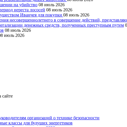
ушении на убийство
08 июль 2026
период нереста лососей
08 июль 2026
муществом Иванчея для покупки
08 июль 2026
чения несовершеннолетнего в совершение действий, представля
 легализации денежных средств, полученных преступным путем
ов
08 июль 2026
08 июль 2026
а сайте
уководителям организаций о технике безопасности
ные классы для будущих энергетиков