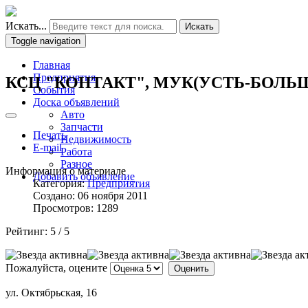
Искать...
Искать
Toggle navigation
Главная
Предприятия
КСЦ "КОНТАКТ", МУК(УСТЬ-БОЛЬ
События
Доска объявлений
Авто
Запчасти
Печать
Недвижимость
E-mail
Работа
Разное
Информация о материале
Добавить объявление
Категория:
Предприятия
Создано: 06 ноября 2011
Просмотров: 1289
Рейтинг:
5
/
5
Пожалуйста, оцените
ул. Октябрьская, 16