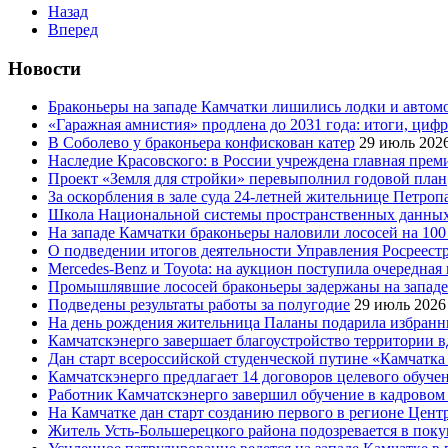
Назад
Вперед
Новости
Браконьеры на западе Камчатки лишились лодки и автом
«Гаражная амнистия» продлена до 2031 года: итоги, циф
В Соболево у браконьера конфискован катер
29 июль 202
Наследие Красовского: в России учреждена главная преми
Проект «Земля для стройки» перевыполнил годовой план
За оскорбления в зале суда 24-летней жительнице Петроп
Школа Национальной системы пространственных данны
На западе Камчатки браконьеры наловили лососей на 100
О подведении итогов деятельности Управления Росреестр
Mercedes-Benz и Toyota: на аукцион поступила очередна
Промышлявшие лососей браконьеры задержаны на запад
Подведены результаты работы за полугодие
29 июль 2026
На день рождения жительница Паланы подарила избранни
Камчатскэнерго завершает благоустройство территории в
Дан старт всероссийской студенческой путине «Камчатка 
Камчатскэнерго предлагает 14 договоров целевого обуче
Работник Камчатскэнерго завершил обучение в кадровом
На Камчатке дан старт созданию первого в регионе Цен
Житель Усть-Большерецкого района подозревается в пок