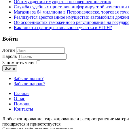
Об отчуждении имущества несовершеннолетних
Служба судебных приставов информирует об изменении 
Магазин за 64 миллиона в Петропавловске, торговая точк
Реализуется арестованное имущество: автомобили должн
Об особенностях таможенного регулирования на государ
Как внести границы земельного участка в ЕГРН?
Войти
Логин
Пароль
Запомнить меня
Войти
Забыли логин?
Забыли пароль?
Главная
О нас
Помощь
Контакты
Любое копирование, тиражирование и распространение матери
поощряется и приветствуется.