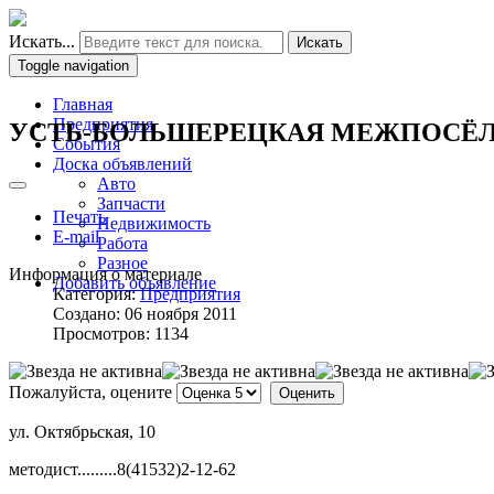
Искать...
Искать
Toggle navigation
Главная
Предприятия
УСТЬ-БОЛЬШЕРЕЦКАЯ МЕЖПОСЁЛ
События
Доска объявлений
Авто
Запчасти
Печать
Недвижимость
E-mail
Работа
Разное
Информация о материале
Добавить объявление
Категория:
Предприятия
Создано: 06 ноября 2011
Просмотров: 1134
Пожалуйста, оцените
ул. Октябрьская, 10
методист.........8(41532)2-12-62