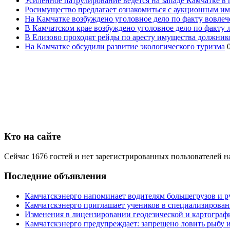
Усиленное патрулирование ведется на западе Камчатке в 
Росимущество предлагает ознакомиться с аукционным и
На Камчатке возбуждено уголовное дело по факту вовле
В Камчатском крае возбуждено уголовное дело по факту
В Елизово проходят рейды по аресту имущества должник
На Камчатке обсудили развитие экологического туризма
Кто на сайте
Сейчас 1676 гостей и нет зарегистрированных пользователей н
Последние объявления
Камчатскэнерго напоминает водителям большегрузов и р
Камчатскэнерго приглашает учеников в специализирован
Изменения в лицензировании геодезической и картографи
Камчатскэнерго предупреждает: запрещено ловить рыбу и