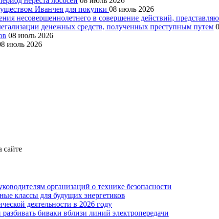
период нереста лососей
08 июль 2026
муществом Иванчея для покупки
08 июль 2026
чения несовершеннолетнего в совершение действий, представля
 легализации денежных средств, полученных преступным путем
ов
08 июль 2026
08 июль 2026
а сайте
уководителям организаций о технике безопасности
ные классы для будущих энергетиков
ческой деятельности в 2026 году
 разбивать биваки вблизи линий электропередачи