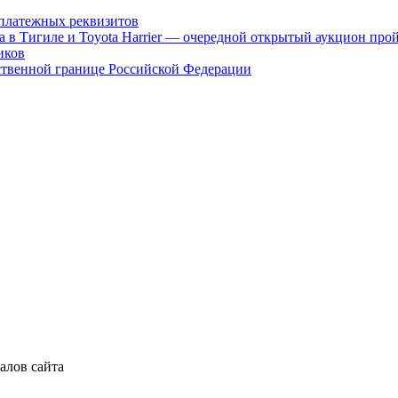
платежных реквизитов
а в Тигиле и Toyota Harrier — очередной открытый аукцион про
иков
ственной границе Российской Федерации
алов сайта