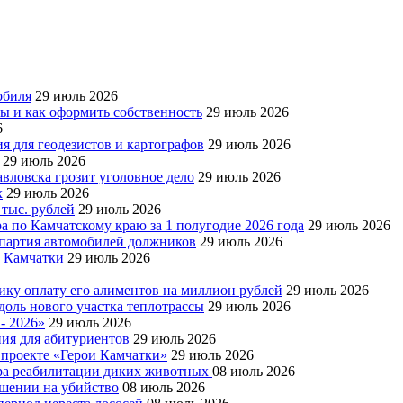
обиля
29 июль 2026
ры и как оформить собственность
29 июль 2026
6
я для геодезистов и картографов
29 июль 2026
29 июль 2026
авловска грозит уголовное дело
29 июль 2026
х
29 июль 2026
 тыс. рублей
29 июль 2026
а по Камчатскому краю за 1 полугодие 2026 года
29 июль 2026
я партия автомобилей должников
29 июль 2026
е Камчатки
29 июль 2026
ку оплату его алиментов на миллион рублей
29 июль 2026
доль нового участка теплотрассы
29 июль 2026
- 2026»
29 июль 2026
ния для абитуриентов
29 июль 2026
 проекте «Герои Камчатки»
29 июль 2026
тра реабилитации диких животных
08 июль 2026
ушении на убийство
08 июль 2026