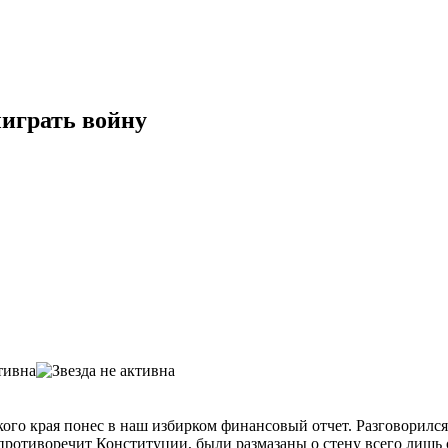
ыиграть войну
ого края понес в наш избирком финансовый отчет. Разговорилс
а противоречит Конституции, были размазаны о стену всего лиш