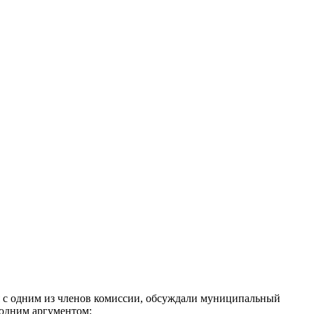
я с одним из членов комиссии, обсуждали муниципальный
ь одним аргументом: