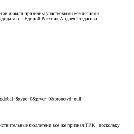
ертов и были признаны участковыми комиссиями
дидата от «Единой России» Андрея Голдасова
7&global=&type=0&prver=0&pronetvd=null
 действительные бюллетени все-же признал ТИК , поскольку