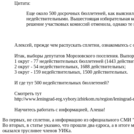
Цитата:
Еще около 500 досрочных бюллетеней, как выяснил
недействительными. Вышестоящая избирательная к
решение участковых комиссий отменила, однако т
Алексей, прежде чем распускать сплетни, ознакомьтесь 
Итак, выборы депутатов Морозовского поселения. Выпор
1 округ - 77 недействительных бюллетеней (1443 действи
2 округ - 54 недействительных, 1688 действительных;
3 округ - 159 недействительных, 1500 действительных.
И где тут 500 недействительных бюллетеней?
Смотреть тут
http://www.leningrad-reg.vybory.izbirkom.ru/region/leni
Научитесь работать с информацией, Алеша!
Во первых, не сплетни, а информацию из официального СМИ 
Во вторых, в статье указано, что прошли два едроса, а в итог
оказался трусливее членов УИКа.