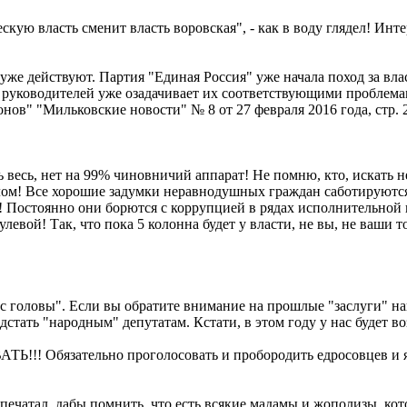
еск
ую власть сменит власть воровская", - как в воду глядел! Инте
же действуют. Партия "Единая Россия" уже начала поход за вла
х руководителей уже озадачивает их соответствующим
и проблема
в" "Мильковские новости" № 8 от 27 февраля 2016 года, стр. 2),
 весь, нет на 99% чиновничий аппарат! Не помню, кто, искать не
лом! Все хорошие задумки неравнодушных граждан саботируются,
на! Постоянно они борются с коррупцией в рядах исполнительно
улевой! Так, что пока 5 колонна будет у власти, не вы, не ваши 
 головы". Если вы обратите внимание на прошлые "заслуги" наш
дстать "народным" депутатам. Кстати, в этом году у нас будет в
АТЬ!!
! Обязательно проголосовать и пробородить едросовцев и 
спечатал, дабы помнить, что есть всякие мадамы и жополизы, к