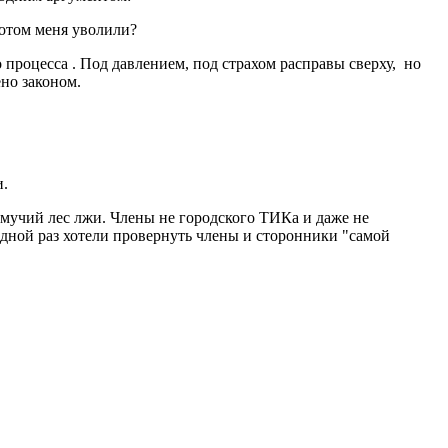
 потом меня уволили?
 процесса . Под давлением, под страхом расправы сверху, но
ено законом.
ри.
емучий лес лжи. Члены не городского ТИКа и даже не
едной раз хотели провернуть члены и сторонники "самой