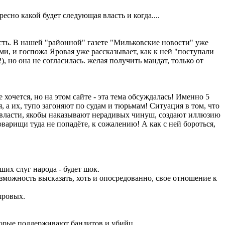
ресно какой будет следующая власть и когда....
сть. В нашей "районной" газете "Мильковские новости" уже
ми, и госпожа Яровая уже рассказывает, как к ней "поступали
 но она не согласилась. желая получить мандат, только от
 хочется, но на этом сайте - эта тема обсуждалась! Именно 5
 а их, тупо загоняют по судам и тюрьмам! Ситуация в том, что
й власти, якобы наказывают нерадивых чинуш, создают иллюзию
товарищи туда не попадёте, к сожалению! А как с ней бороться,
их слуг народа - будет шок.
озможность высказать, хоть и опосредованно, свое отношение к
яровых.
оторые поддерживают бандитов и убийц.