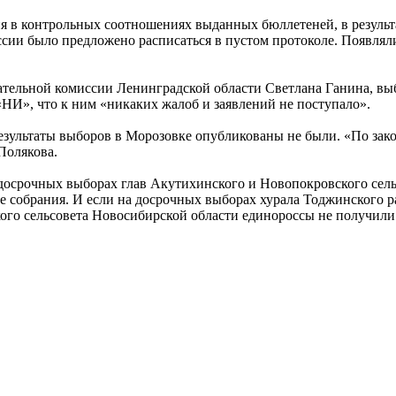
я в контрольных соотношениях выданных бюллетеней, в результа
ссии было предложено расписаться в пустом протоколе. Появлял
ирательной комиссии Ленинградской области Светлана Ганина, в
НИ», что к ним «никаких жалоб и заявлений не поступало».
езультаты выборов в Морозовке опубликованы не были. «По зак
 Полякова.
а досрочных выборах глав Акутихинского и Новопокровского се
 собрания. И если на досрочных выборах хурала Тоджинского р
ого сельсовета Новосибирской области единороссы не получили 