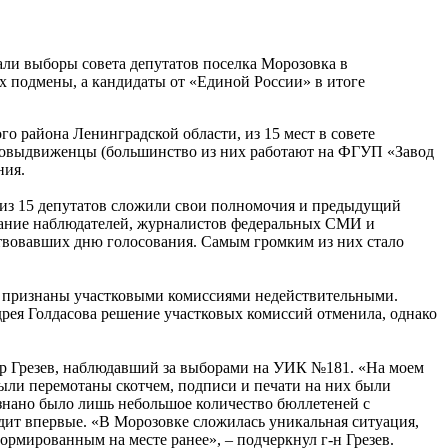
али выборы совета депутатов поселка Морозовка в
х подмены, а кандидаты от «Единой России» в итоге
 района Ленинградской области, из 15 мест в совете
самовыдвиженцы (большинство из них работают на ФГУП «Завод
ния.
7 из 15 депутатов сложили свои полномочия и предыдущий
имание наблюдателей, журналистов федеральных СМИ и
ествовавших дню голосования. Самым громким из них стало
ли признаны участковыми комиссиями недействительными.
ея Голдасова решение участковых комиссий отменила, однако
др Грезев, наблюдавший за выборами на УИК №181. «На моем
ыли перемотаны скотчем, подписи и печати на них были
изнано было лишь небольшое количество бюллетеней с
идит впервые. «В Морозовке сложилась уникальная ситуация,
рмированным на месте ранее», – подчеркнул г-н Грезев.