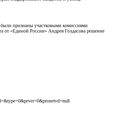
 и были признаны участковыми комиссиями
а от «Единой России» Андрея Голдасова решение
al=&type=0&prver=0&pronetvd=null