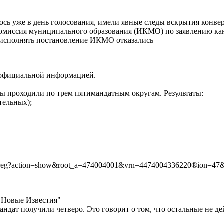
ось уже в день голосования, имели явные следы вскрытия конв
омиссия муниципального образования (ИКМО) по заявлению кан
е исполнять постановление ИКМО отказались
с официальной информацией.
ы проходили по трем пятимандатным округам. Результаты:
тельных);
ngrad-reg?action=show&root_a=474004001&vrn=4474004336220®ion=4
"Новые Известия"
е мандат получили четверо. Это говорит о том, что остальные не