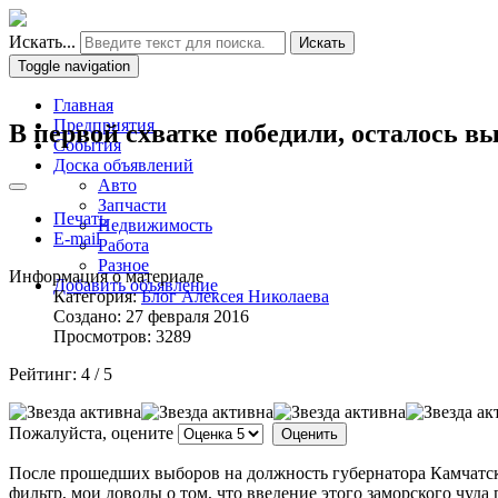
Искать...
Искать
Toggle navigation
Главная
Предприятия
В первой схватке победили, осталось в
События
Доска объявлений
Авто
Запчасти
Печать
Недвижимость
E-mail
Работа
Разное
Информация о материале
Добавить объявление
Категория:
Блог Алексея Николаева
Создано: 27 февраля 2016
Просмотров: 3289
Рейтинг:
4
/
5
Пожалуйста, оцените
После прошедших выборов на должность губернатора Камчатск
фильтр, мои доводы о том, что введение этого заморского чуд