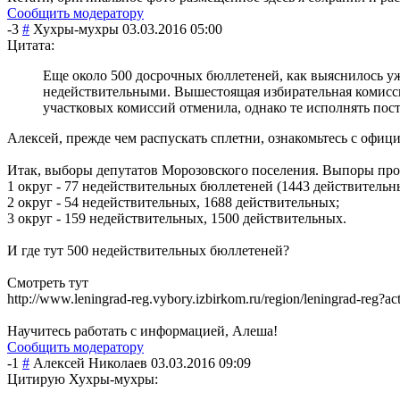
Сообщить модератору
-3
#
Хухры-мухры
03.03.2016 05:00
Цитата:
Еще около 500 досрочных бюллетеней, как выяснилось у
недействительными. Вышестоящая избирательная комисс
участковых комиссий отменила, однако те исполнять по
Алексей, прежде чем распускать сплетни, ознакомьтесь с офи
Итак, выборы депутатов Морозовского поселения. Выпоры про
1 округ - 77 недействительны
х бюллетеней (1443 действительн
2 округ - 54 недействительны
х, 1688 действительных;
3 округ - 159 недействительны
х, 1500 действительных.
И где тут 500 недействительны
х бюллетеней?
Смотреть тут
http://www.leningrad-reg.vybory.izbirkom.ru/region/leningrad
Научитесь работать с информацией, Алеша!
Сообщить модератору
-1
#
Алексей Николаев
03.03.2016 09:09
Цитирую Хухры-мухры: