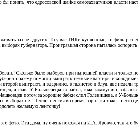
то бы понять, что едросовской шайке самозахватчиков власти нас
ивать за счет других. То у вас ТИКи купленные, то фильтр специ
выборах губернатора. Проигравшая сторона пыталась оспорить р
обовать! Сколько было выборов при нынешней власти и только 
бернатора ему помогли выиграть тёмные квартиры и холодные б
 второй выиграют, и вдарились в пьянство и блуд, две недели тр
ищев, и глава У-Большерецкого райна, тоже коммунист, забыл ф
 что Машковцев потом за хорошие бабки слил Голенищева, а У-Бо
в выборах нет! Тепло, пенсия во время, зарплата тоже, то что це
реодолеть желаемую ленточку!
это фото. Эта дама, ну очень похожая на И.А. Яровую, так что б