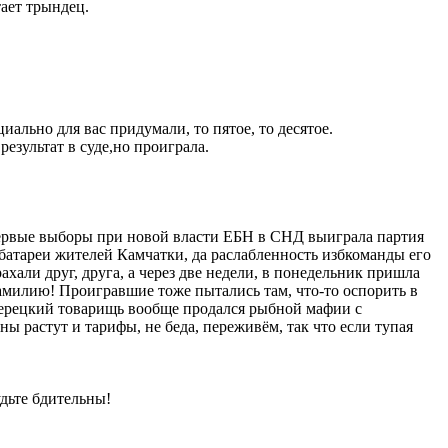
тает трындец.
ально для вас придумали, то пятое, то десятое.
езультат в суде,но проиграла.
первые выборы при новой власти ЕБН в СНД выиграла партия
атареи жителей Камчатки, да раслабленность избкоманды его
ахали друг, друга, а через две недели, в понедельник пришла
амилию! Проигравшие тоже пытались там, что-то оспорить в
льшерецкий товарищь вообще продался рыбной мафии с
ны растут и тарифы, не беда, переживём, так что если тупая
удьте бдительны!