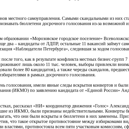
анов местного самоуправления. Самыми скандальными из них ст
признавать бюллетени досрочного голосования из-за возможной и
 образовании «Морозовское городское поселение» Всеволожского
 еще два – кандидаты от ЛДПР, остальные 11 вакансий займут 
зация «Наблюдатели Петербурга», следившая за ходом голосова
после того, как в результате конфликта местных бизнес-групп 
е проживают лишь около 11 тыс. человек, выборы привлекли вн
довали более 80 кандидатов), а также череды скандалов, предш
збирателями в рамках досрочного голосования.
день голосования, имели явные следы вскрытия конвертов и бы
ания (ИКМО) по заявлению кандидата от «Единой России» Андр
астках, рассказал «НИ» координатор движения «Голос» Алексан
ившие из ИКМО, были признаны недействительными. Конверты б
полагать, что они были вскрыты и бюллетени в них заменены. Пр
аметив, что такое открытое противостояние между избиркомами в
властями, противостояла всем пяти участковым комиссиям, сфо