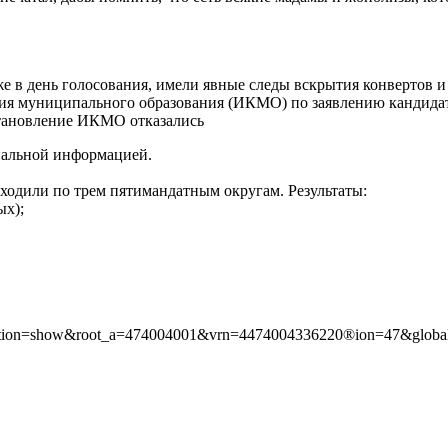
же в день голосования, имели явные следы вскрытия конвертов
ия муниципального образования (ИКМО) по заявлению кандидат
становление ИКМО отказались
циальной информацией.
ходили по трем пятимандатным округам. Результаты:
ых);
-reg?action=show&root_a=474004001&vrn=4474004336220®ion=47&glob