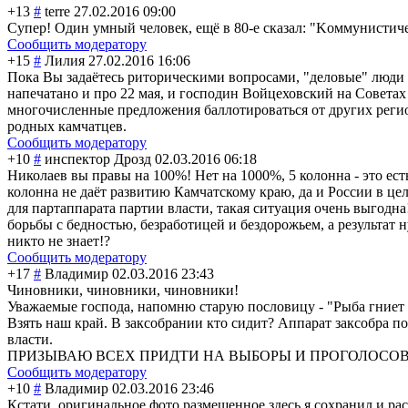
+13
#
terre
27.02.2016 09:00
Супер! Один умный человек, ещё в 80-е сказал: "Kоммунистич
Сообщить модератору
+15
#
Лилия
27.02.2016 16:06
Пока Вы задаётесь риторическими вопросами, "деловые" люди у
напечатано и про 22 мая, и господин Войцеховский на Совета
многочисленные предложения баллотироваться от других регионо
родных камчатцев.
Сообщить модератору
+10
#
инспектор Дрозд
02.03.2016 06:18
Николаев вы правы на 100%! Нет на 1000%, 5 колонна - это есть
колонна не даёт развитию Камчатскому краю, да и России в це
для партаппарата партии власти, такая ситуация очень выгод
борьбы с бедностью, безработицей и бездорожьем, а результат н
никто не знает!?
Сообщить модератору
+17
#
Владимир
02.03.2016 23:43
Чиновники, чиновники, чиновники!
Уважаемые господа, напомню старую пословицу - "Рыба гниет с
Взять наш край. В заксобрании кто сидит? Аппарат заксобра по
власти.
ПРИЗЫВАЮ ВСЕХ ПРИДТИ НА ВЫБОРЫ И ПРОГОЛОСОВ
Сообщить модератору
+10
#
Владимир
02.03.2016 23:46
Кстати, оригинальное фото размещенное здесь я сохранил и ра