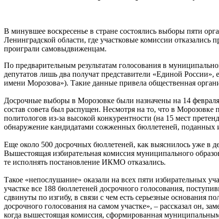
В минувшее воскресенье в стране состоялись выборы пяти орг
Ленинградской области, где участковые комиссии отказались 
проиграли самовыдвиженцам.
По предварительным результатам голосования в муниципальном
депутатов лишь два получат представители «Единой России»,
имени Морозова»). Такие данные привела общественная органи
Досрочные выборы в Морозовке были назначены на 14 февраля 
состав совета был распущен. Несмотря на то, что в Морозовк
политологов из-за высокой конкурентности (на 15 мест претен
обнаружение кандидатами сожженных бюллетеней, поданных и
Еще около 500 досрочных бюллетеней, как выяснилось уже в 
Вышестоящая избирательная комиссия муниципального образов
те исполнять постановление ИКМО отказались.
Такое «непослушание» оказали на всех пяти избирательных уч
участке все 188 бюллетеней досрочного голосования, поступ
сдвинуты по изгибу, в связи с чем есть серьезные основания 
досрочного голосования на самом участке», – рассказал он, з
когда вышестоящая комиссия, сформированная муниципальными 