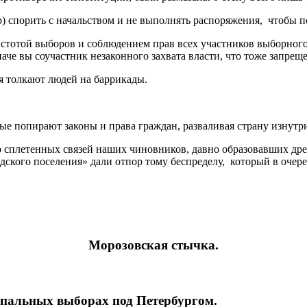
льтр) спорить с начальством и не выполнять распоряжения, чтобы
чистотой выборов и соблюдением прав всех участников выборного
наче вы соучастник незаконного захвата власти, что тоже запрещ
ия толкают людей на баррикады.
рые попирают законы и права граждан, разваливая страну изнут
но сплетенных связей наших чиновников, давно образовавших др
дского поселения» дали отпор тому беспределу, который в очер
Морозовская стычка.
ипальных выборах под Петербургом.