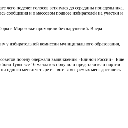
те чего подсчет голосов затянулся до середины понедельника,
ись сообщения и о массовом подвозе избирателей на участки и
ыборы в Морозовке проходили без нарушений. Вчера
ону у избирательной комиссии муниципального образования,
льсоветов победу одержали выдвиженцы «Единой России». Еще
айона Тувы все 16 мандатов получили представители партии
ни одного места: четыре из пяти замещаемых мест достались