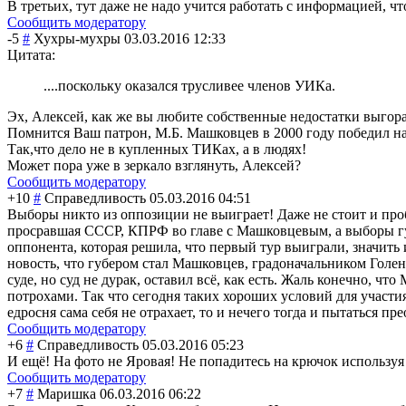
В третьих, тут даже не надо учится работать с информацией, ч
Сообщить модератору
-5
#
Хухры-мухры
03.03.2016 12:33
Цитата:
....поскольку оказался трусливее членов УИКа.
Эх, Алексей, как же вы любите собственные недостатки выгораж
Помнится Ваш патрон, М.Б. Машковцев в 2000 году победил на 
Так,что дело не в купленных ТИКах, а в людях!
Может пора уже в зеркало взглянуть, Алексей?
Сообщить модератору
+10
#
Справедливость
05.03.2016 04:51
Выборы никто из оппозиции не выиграет! Даже не стоит и пр
просравшая СССР, КПРФ во главе с Машковцевым, а выборы гу
оппонента, которая решила, что первый тур выиграли, значить и
новость, что губером стал Машковцев, градоначальнико
м Голен
суде, но суд не дурак, оставил всё, как есть. Жаль конечно,
потрохами. Так что сегодня таких хороших условий для участия 
едросня сама себя не отрахает, то и нечего тогда и пытаться п
Сообщить модератору
+6
#
Справедливость
05.03.2016 05:23
И ещё! На фото не Яровая! Не попадитесь на крючок используя 
Сообщить модератору
+7
#
Маришка
06.03.2016 06:22