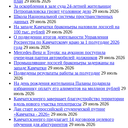
план
29 июль 2026
За оскорбления в зале суда 24-летней жительнице
Петропавловска грозит уголовное дело
29 июль 2026
Школа Национальной системы пространственных
данных
29 июль 2026
На западе Камчатки браконьеры наловили лососей на
100 тыс. рублей
29 июль 2026
О подведении итогов деятельности Управления
Росреестра по Камчатскому краю за 1 полугодие 2026
года
29 июль 2026
Mercedes-Benz и Toyota: на аукцион поступила
очередная партия автомобилей должников
29 июль 2026
Промышлявшие лососей браконьеры задержаны на
западе Камчатки
29 июль 2026
Подведены результаты работы за полугодие
29 июль
2026
На день рождения жительница Паланы подарила
избраннику оплату его алиментов на миллион рублей
29
июль 2026
Камчатскэнерго завершает благоустройство территории
вдоль нового участка теплотрассы
29 июль 2026
Дан старт всероссийской студенческой путине
«Камчатка - 2026»
29 июль 2026
Камчатскэнерго предлагает 14 договоров целевого
обучения для абитуриентов
29 июль 2026