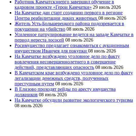
Работник Камчатскэнерго завершил обучение в
кадровом проекте «Герои Камчатки»
29 июль 2026
На Камчатке дан старт созданию первого в регионе
Центра реабилитации диких животных
08 июль 2026
Житель Усть-Большерецкого района подозревается в
покушении на убийство
08 июль 2026
Усиленное патрулирование ведется на западе Камчатке в
период нереста лососей
08 июль 2026
Росимущество предлагает ознакомиться с аукционным
имуществом Иванчея для покупки
08 июль 2026
На Камчатке возбуждено уголовное дело по факту
вовлечения несовершеннолетнего в совершение
действий, представляющих опасность
08 июль 2026
В Камчатском крае возбуждено уголовное дело по факту
легализации денежных средств, полученных
преступным путем
08 июль 2026
В Елизово проходят рейды по аресту имущества
должников
08 июль 2026
На Камчатке обсудили развитие экологического туризма
08 июль 2026