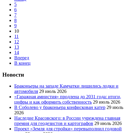
5
6
7
8
9
10
11
12
13
14
Вперед
В конец
Новости
Браконьеры на западе Камчатки лишились лодки и
автомобиля
29 июль 2026
«Гаражная амнистия» продлена до 2031 года: итоги,
цифры и как оформить собственность
29 июль 2026
В Соболево у браконьера конфискован катер
29 июль
2026
Наследие Красовского: в России учреждена главная
премия для геодезистов и картографов
29 июль 2026
Проект «Земля для стройки» перевыполнил годовой