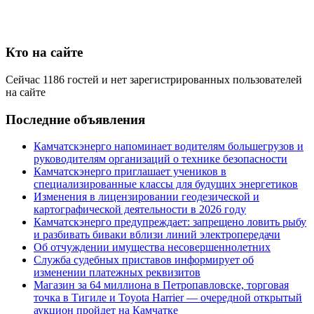
Кто на сайте
Сейчас 1186 гостей и нет зарегистрированных пользователей
на сайте
Последние объявления
Камчатскэнерго напоминает водителям большегрузов и
руководителям организаций о технике безопасности
Камчатскэнерго приглашает учеников в
специализированные классы для будущих энергетиков
Изменения в лицензировании геодезической и
картографической деятельности в 2026 году
Камчатскэнерго предупреждает: запрещено ловить рыбу
и разбивать биваки вблизи линий электропередачи
Об отчуждении имущества несовершеннолетних
Служба судебных приставов информирует об
изменении платежных реквизитов
Магазин за 64 миллиона в Петропавловске, торговая
точка в Тигиле и Toyota Harrier — очередной открытый
аукцион пройдет на Камчатке