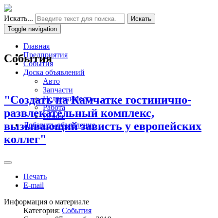
Искать...
Искать
Toggle navigation
Главная
Предприятия
События
События
Доска объявлений
Авто
Запчасти
"Создать на Камчатке гостинично-
Недвижимость
Работа
развлекательный комплекс,
Разное
вызывающий зависть у европейских
Добавить объявление
коллег"
Печать
E-mail
Информация о материале
Категория:
События