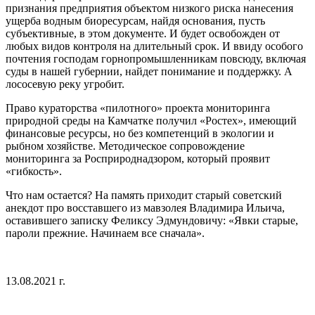
признания предприятия объектом низкого риска нанесения
ущерба водным биоресурсам, найдя основания, пусть
субъективные, в этом документе. И будет освобожден от
любых видов контроля на длительный срок. И ввиду особого
почтения господам горнопромышленникам повсюду, включая
суды в нашей губернии, найдет понимание и поддержку. А
лососевую реку угробит.
Право кураторства «пилотного» проекта мониторинга
природной среды на Камчатке получил «Ростех», имеющий
финансовые ресурсы, но без компетенций в экологии и
рыбном хозяйстве. Методическое сопровождение
мониторинга за Росприроднадзором, который проявит
«гибкость».
Что нам остается? На память приходит старый советский
анекдот про восставшего из мавзолея Владимира Ильича,
оставившего записку Феликсу Эдмундовичу: «Явки старые,
пароли прежние. Начинаем все сначала».
13.08.2021 г.