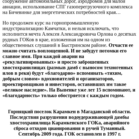
сооружение автомобильных дорог, аэродромов для малой
авиации, использование СПГ газоперегрузочного комплекса
на Бичевинке для энергетических потребностей края…
Но продолжен курс на горнопромышленную
индустриализацию Камчатки, и нельзя исключать, что
исполнится мечта Алексея Александровича Орлова о десятках
рудных ГОКов в крае, изложенная им на одном из
общественных слушаний в Быстринском районе.
Отчасти ее
можно считать воплощенной. И не забудут потомки его
славное имя. При каждой аварии на
«рекультивированных» и просто заброшенных
хвостохранилищах (размыв дамб с выносом техногенных
илов в реки) будут «благодарно» вспоминать «тихим,
добрым словом» вдохновителей и организаторов,
проектировщиков и инвесторов, оставивших им такое
«великое наследие». На Вывенке уже лет 15 вспоминают, и
«благодарность» только обостряется с каждым годом.
Горняцкий поселок Карамкен в Магаданской области.
Последствия разрушения водоудерживающей дамбы
хвостохранилища Карамкенского ГОКа, аварийного
сброса отходов цианирования в ручей Туманный.
Сентябрь 2009 года. ГОК остановлен в 1997 г.