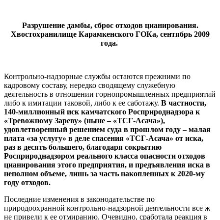
Разрушение дамбы, сброс отходов цианирования.
Хвостохранилище Карамкенского ГОКа, сентябрь 2009
года.
Контрольно-надзорные службы остаются прежними по
кадровому составу, нередко сводящему служебную
деятельность в отношении горнопромышленных предприятий
либо к имитации таковой, либо к ее саботажу.
В частности,
140-миллионный иск камчатского Росприроднадзора к
«Тревожному Зареву» (ныне – «ТСГ-Асача»),
удовлетворенный решением суда в прошлом году – малая
плата «за услугу» в деле спасения «ТСГ-Асача» от иска,
раз в десять большего, благодаря сокрытию
Росприроднадзором реального класса опасности отходов
цианирования этого предприятия, и предъявления иска в
неполном объеме, лишь за часть накопленных к 2020-му
году отходов.
Последние изменения в законодательстве по
природоохранной контрольно-надзорной деятельности все ж
не привели к ее отмиранию. Очевидно, сработала реакция в