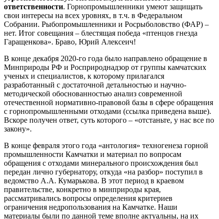
ответственности
. Горнопромышленники умеют защищать
свои интересы на всех уровнях, в т.ч. в Федеральном
Собрании. Рыбопромышленники и Росрыболовство (ФАР) –
нет. Итог совещания – блестящая победа «птенцов гнезда
Гаращенкова». Браво, Юрий Алексеич!
В конце декабря 2020-го года было направлено обращение в
Минприроды РФ и Росприроднадзор от группы камчатских
ученых и специалистов, к которому прилагался
разработанный с достаточной детальностью и научно-
методической обоснованностью анализ современной
отечественной нормативно-правовой базы в сфере обращения
с горнопромышленными отходами (ссылка приведена выше).
Вскоре получен ответ, суть которого – «отстаньте, у нас все по
закону».
В конце февраля этого года «антология» техногенеза горной
промышленности Камчатки и материал по вопросам
обращения с отходами минерального происхождения был
передан лично губернатору, откуда «на разбор» поступил в
ведомство А.А. Кумарькова. В этот период в краевом
правительстве, конкретно в минприроды края,
рассматривались вопросы определения критериев
ограничения недропользования на Камчатке. Наши
материалы были по данной теме вполне актуальны, на их