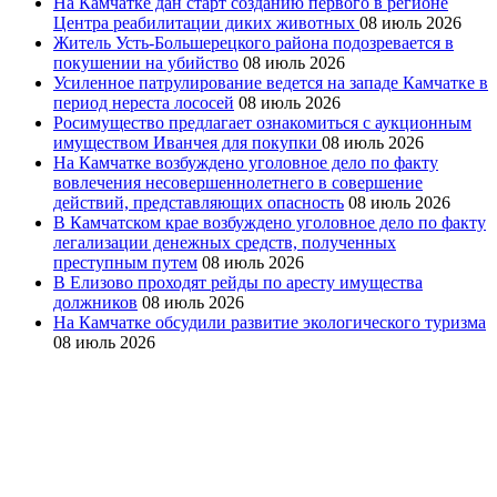
На Камчатке дан старт созданию первого в регионе
Центра реабилитации диких животных
08 июль 2026
Житель Усть-Большерецкого района подозревается в
покушении на убийство
08 июль 2026
Усиленное патрулирование ведется на западе Камчатке в
период нереста лососей
08 июль 2026
Росимущество предлагает ознакомиться с аукционным
имуществом Иванчея для покупки
08 июль 2026
На Камчатке возбуждено уголовное дело по факту
вовлечения несовершеннолетнего в совершение
действий, представляющих опасность
08 июль 2026
В Камчатском крае возбуждено уголовное дело по факту
легализации денежных средств, полученных
преступным путем
08 июль 2026
В Елизово проходят рейды по аресту имущества
должников
08 июль 2026
На Камчатке обсудили развитие экологического туризма
08 июль 2026