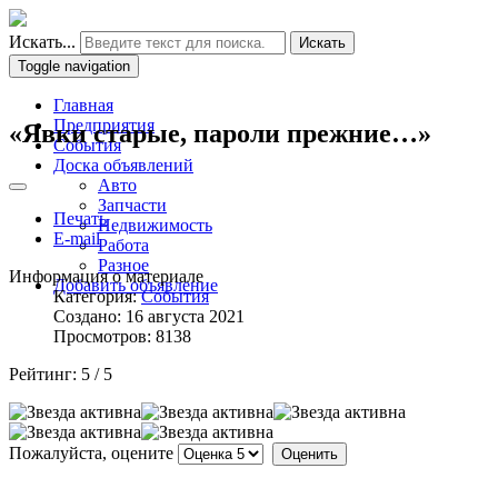
Искать...
Искать
Toggle navigation
Главная
Предприятия
«Явки старые, пароли прежние…»
События
Доска объявлений
Авто
Запчасти
Печать
Недвижимость
E-mail
Работа
Разное
Информация о материале
Добавить объявление
Категория:
События
Создано: 16 августа 2021
Просмотров: 8138
Рейтинг:
5
/
5
Пожалуйста, оцените