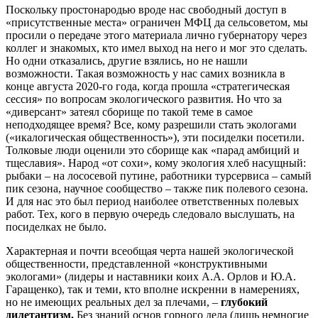
Поскольку простонародью вроде нас свободный доступ в
«присутственные места» ограничен МФЦ да сельсоветом, мы
просили о передаче этого материала лично губернатору через
коллег и знакомых, кто имел выход на него и мог это сделать.
Но одни отказались, другие взялись, но не нашли
возможности. Такая возможность у нас самих возникла в
конце августа 2020-го года, когда прошла «стратегическая
сессия» по вопросам экологического развития. Но что за
«диверсант» затеял сборище по такой теме в самое
неподходящее время? Все, кому разрешили стать экологами
(«икалогическая общественность»), эти посиделки посетили.
Толковые люди оценили это сборище как «парад амбиций и
тщеславия». Народ «от сохи», кому экология хлеб насущный:
рыбаки – на лососевой путине, работники турсервиса – самый
пик сезона, научное сообщество – также пик полевого сезона.
И для нас это был период наиболее ответственных полевых
работ. Тех, кого в первую очередь следовало выслушать, на
посиделках не было.
Характерная и почти всеобщая черта нашей экологической
общественности, представленной «конструктивными
экологами» (лидеры и наставники коих А.А. Орлов и Ю.А.
Гаращенко), так и теми, кто вполне искренни в намерениях,
но не имеющих реальных дел за плечами, –
глубокий
дилетантизм.
Без знаний основ горного дела (лишь немногие