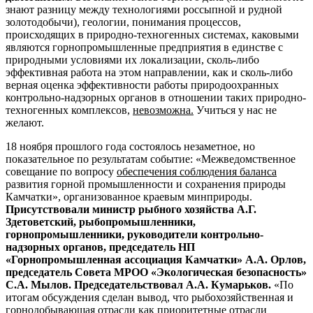
знают разницу между технологиями россыпной и рудной
золотодобычи), геологии, понимания процессов,
происходящих в природно-техногенных системах, каковыми
являются горнопромышленные предприятия в единстве с
природными условиями их локализации, сколь-либо
эффективная работа на этом направлении, как и сколь-либо
верная оценка эффективности работы природоохранных
контрольно-надзорных органов в отношении таких природно-
техногенных комплексов,
невозможна.
Учиться у нас не
желают.
18 ноября прошлого года состоялось незаметное, но
показательное по результатам событие: «Межведомственное
совещание по вопросу
обеспечения соблюдения баланса
развития горной промышленности и сохранения природы
Камчатки», организованное краевым минприроды.
Присутствовали министр рыбного хозяйства А.Г.
Здетоветский, рыбопромышленники,
горнопромышленники, руководители контрольно-
надзорных органов, председатель НП
«Горнопромышленная ассоциация Камчатки» А.А. Орлов,
председатель Совета МРОО «Экологическая безопасность»
С.А. Мылов. Председательствовал А.А. Кумарьков.
«По
итогам обсуждения сделан вывод, что рыбохозяйственная и
горнодобывающая отрасли
как приоритетные отрасли