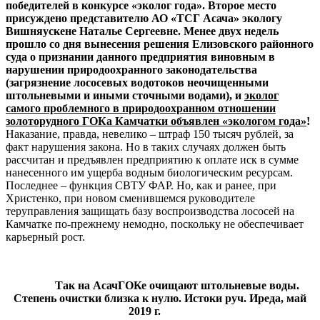
победителей в конкурсе «эколог года».
Второе место
присуждено представителю АО «ТСГ Асача» экологу
Вишняускене Наталье Сергеевне. Менее двух недель
прошло со дня вынесения решения Елизовского районного
суда о признании данного предприятия виновным в
нарушении природоохранного законодательства
(загрязнение лососевых водотоков неочищенными
штольневыми и иными сточными водами), и
эколог
самого проблемного в природоохранном отношении
золоторудного ГОКа Камчатки объявлен «экологом года»
!
Наказание, правда, невелико – штраф 150 тысяч рублей, за
факт нарушения закона. Но в таких случаях должен быть
рассчитан и предъявлен предприятию к оплате иск в сумме
нанесенного им ущерба водным биологическим ресурсам.
Последнее – функция СВТУ ФАР. Но, как и ранее, при
Христенко, при новом сменившемся руководителе
теруправления защищать базу воспроизводства лососей на
Камчатке по-прежнему немодно, поскольку не обеспечивает
карьерный рост.
Так на АсачГОКе очищают штольневые воды.
Степень очистки близка к нулю. Истоки руч. Иреда, май
2019 г.