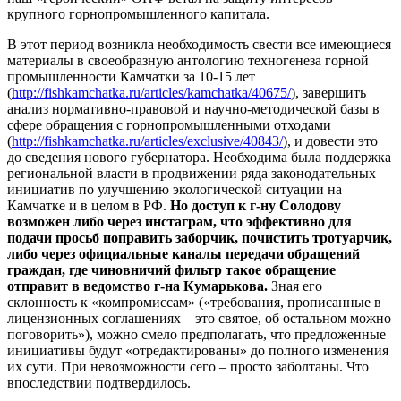
крупного горнопромышленного капитала.
В этот период возникла необходимость свести все имеющиеся
материалы в своеобразную антологию техногенеза горной
промышленности Камчатки за 10-15 лет
(
http://fishkamchatka.ru/articles/kamchatka/40675/
), завершить
анализ нормативно-правовой и научно-методической базы в
сфере обращения с горнопромышленными отходами
(
http://fishkamchatka.ru/articles/exclusive/40843/
), и довести это
до сведения нового губернатора. Необходима была поддержка
региональной власти в продвижении ряда законодательных
инициатив по улучшению экологической ситуации на
Камчатке и в целом в РФ.
Но доступ к г-ну Солодову
возможен либо через инстаграм, что эффективно для
подачи просьб поправить заборчик, почистить тротуарчик,
либо через официальные каналы передачи обращений
граждан, где чиновничий фильтр такое обращение
отправит в ведомство г-на Кумарькова.
Зная его
склонность к «компромиссам» («требования, прописанные в
лицензионных соглашениях – это святое, об остальном можно
поговорить»), можно смело предполагать, что предложенные
инициативы будут «отредактированы» до полного изменения
их сути. При невозможности сего – просто заболтаны. Что
впоследствии подтвердилось.