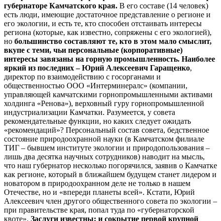
губернаторе Камчатского края.
В его составе (14 человек)
есть люди, имеющие достаточное представление о регионе и
его экологии, и есть те, кто способен отстаивать интересы
региона (которые, как известно, сопряжены с его экологией),
но
большинство составляют те, кто в этом мало смыслит,
вкупе с теми, чьи персональные (корпоративные)
интересы завязаны на горную промышленность. Наиболее
яркий из последних – Юрий Алексеевич Гаращенко
,
директор по взаимодействию с госорганами и
общественностью ООО «Интерминералс» (компании,
управляющей камчатскими горнопромышленными активами
холдинга «Ренова»), верховный гуру горнопромышленной
индустриализации Камчатки. Разумеется, у совета
рекомендательные функции, но каких следует ожидать
«рекомендаций»? Персональный состав совета, бедственное
состояние природоохранной науки (в Камчатском филиале
ТИГ – бывшем институте экологии и природопользования –
лишь два десятка научных сотрудников) наводит на мысль,
что наш губернатор несколько погорячился, заявив о Камчатке
как регионе, который в ближайшем будущем станет лидером и
новатором в природоохранном деле не только в нашем
Отечестве, но и «впереди планеты всей». Кстати, Юрий
Алексеевич член другого общественного совета по экологии –
при правительстве края, попал туда по «губернаторской
квоте».
Заслуги известны: и сокрытие первой крупной