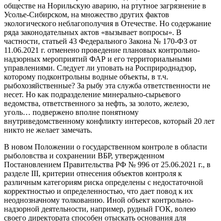
обществе на Норильскую аварию, на ртутное загрязнение в
Усолье-Сибирском, на множество других фактов
экологического неблагополучия в Отечестве. Но содержание
ряда законодательных актов «вызывает вопросы». В
частности, статьей 43 Федерального Закона № 170-ФЗ от
11.06.2021 г. отменено проведение плановых контрольно-
надзорных мероприятий ФАР и его территориальными
управлениями. Следует ли уповать на Росприроднадзор,
которому подконтрольны водные объекты, в т.ч.
рыбохозяйственные? За рыбу эта служба ответственности не
несет. Но как подразделение минерально-сырьевого
ведомства, ответственного за нефть, за золото, железо,
уголь… подвержено вполне понятному
внутриведомственному конфликту интересов, который 20 лет
никто не желает замечать.
В новом Положении о государственном контроле в области
рыболовства и сохранении ВБР, утвержденном
Постановлением Правительства РФ № 996 от 25.06.2021 г., в
разделе III, критерии отнесения объектов контроля к
различным категориям риска определены с недостаточной
корректностью и определенностью, что дает повод к их
неоднозначному толкованию. Иной объект контрольно-
надзорной деятельности, например, рудный ГОК, волею
своего директората способен отыскать основания для