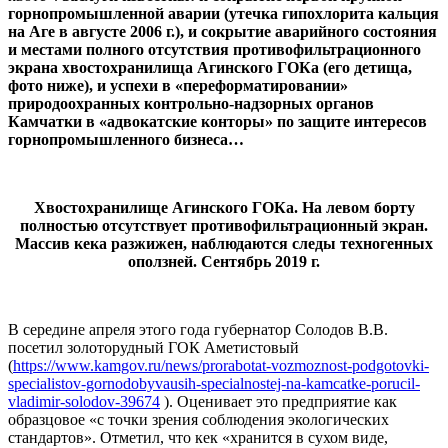
горнопромышленной аварии (утечка гипохлорита кальция
на Аге в августе 2006 г.), и сокрытие аварийного состояния
и местами полного отсутствия противофильтрационного
экрана хвостохранилища Агинского ГОКа (его детища,
фото ниже), и успехи в «переформатировании»
природоохранных контрольно-надзорных органов
Камчатки в «адвокатские конторы» по защите интересов
горнопромышленного бизнеса…
Хвостохранилище Агинского ГОКа. На левом борту
полностью отсутствует противофильтрационный экран.
Массив кека разжижен, наблюдаются следы техногенных
оползней. Сентябрь 2019 г.
В середине апреля этого года губернатор Солодов В.В.
посетил золоторудный ГОК Аметистовый
(
https://www.kamgov.ru/news/prorabotat-vozmoznost-podgotovki-
specialistov-gornodobyvausih-specialnostej-na-kamcatke-porucil-
vladimir-solodov-39674
). Оценивает это предприятие как
образцовое «с точки зрения соблюдения экологических
стандартов». Отметил, что кек «хранится в сухом виде,