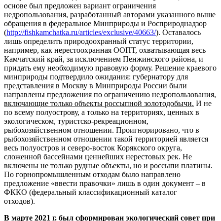
основе был предложен вариант ограничения
недропользования, разработанный авторами указанного выше
обращения в федеральное Минприроды и Росприроднадзор
(
http://fishkamchatka.ru/articles/exclusive/40663/
). Оставалось
лишь определить природоохранный статус территории,
например, как нерестоохранная ООПТ, охватывающая весь
Камчатский край, за исключением Пенжинского района, и
придать ему необходимую правовую форму. Решение краевого
минприроды подтвердило ожидания: губернатору для
представления в Москву в Минприроды России были
направлены предложения по ограничению недропользования,
включающие только объекты россыпной золотодобычи.
И не
по всему полуострову, а только на территориях, ценных в
экологическом, туристско-рекреационном,
рыбохозяйственном отношении. Проигнорировано, что в
рыбохозяйственном отношении такой территорией является
весь полуостров и северо-восток Корякского округа,
сложенной бассейнами ценнейших нерестовых рек. Не
включены не только рудные объекты, но и россыпи платины.
По горнопромышленным отходам было направлено
предложение «ввести правочки» лишь в один документ – в
ФККО (федеральный классификационный каталог
отходов).
В марте 2021 г. был сформирован экологический совет при