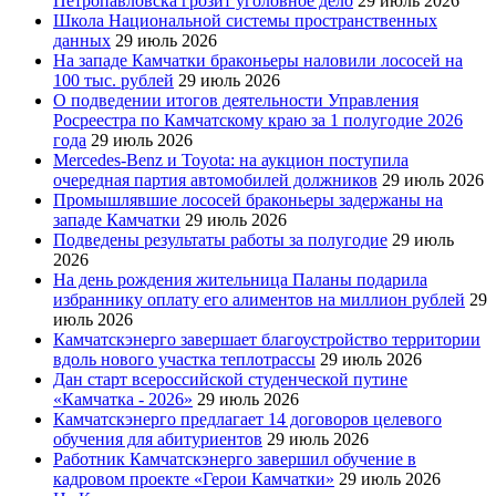
Петропавловска грозит уголовное дело
29 июль 2026
Школа Национальной системы пространственных
данных
29 июль 2026
На западе Камчатки браконьеры наловили лососей на
100 тыс. рублей
29 июль 2026
О подведении итогов деятельности Управления
Росреестра по Камчатскому краю за 1 полугодие 2026
года
29 июль 2026
Mercedes-Benz и Toyota: на аукцион поступила
очередная партия автомобилей должников
29 июль 2026
Промышлявшие лососей браконьеры задержаны на
западе Камчатки
29 июль 2026
Подведены результаты работы за полугодие
29 июль
2026
На день рождения жительница Паланы подарила
избраннику оплату его алиментов на миллион рублей
29
июль 2026
Камчатскэнерго завершает благоустройство территории
вдоль нового участка теплотрассы
29 июль 2026
Дан старт всероссийской студенческой путине
«Камчатка - 2026»
29 июль 2026
Камчатскэнерго предлагает 14 договоров целевого
обучения для абитуриентов
29 июль 2026
Работник Камчатскэнерго завершил обучение в
кадровом проекте «Герои Камчатки»
29 июль 2026