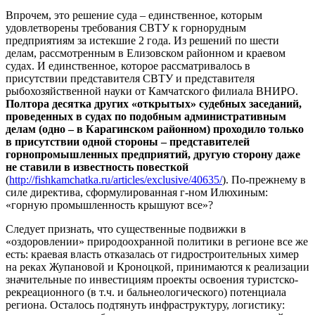
Впрочем, это решение суда – единственное, которым
удовлетворены требования СВТУ к горнорудным
предприятиям за истекшие 2 года. Из решений по шести
делам, рассмотренным в Елизовском районном и краевом
судах. И единственное, которое рассматривалось в
присутствии представителя СВТУ и представителя
рыбохозяйственной науки от Камчатского филиала ВНИРО.
Полтора десятка других «открытых» судебных заседаний,
проведенных в судах по подобным административным
делам (одно – в Карагинском районном) проходило только
в присутствии одной стороны – представителей
горнопромышленных предприятий, другую сторону даже
не ставили в известность повесткой
(
http://fishkamchatka.ru/articles/exclusive/40635/
). По-прежнему в
силе директива, сформулированная г-ном Илюхиным:
«горную промышленность крышуют все»?
Следует признать, что существенные подвижки в
«оздоровлении» природоохранной политики в регионе все же
есть: краевая власть отказалась от гидростроительных химер
на реках Жупановой и Кроноцкой, принимаются к реализации
значительные по инвестициям проекты освоения туристско-
рекреационного (в т.ч. и бальнеологического) потенциала
региона. Осталось подтянуть инфраструктуру, логистику: