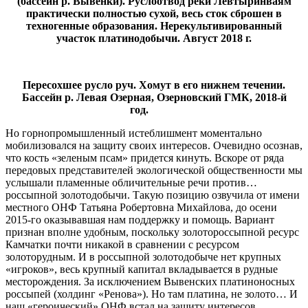
(бассейн р. Вывенки). Руслоотвод реки Левтыринваям
практически полностью сухой, весь сток сброшен в
техногенные образования. Нерекультивированный
участок платинодобычи. Август 2018 г.
Пересохшее русло руч. Хомут в его нижнем течении.
Бассейн р. Левая Озерная, Озерновский ГМК, 2018-й
год.
Но горнопромышленный истеблишмент моментально
мобилизовался на защиту своих интересов. Очевидно осознав,
что кость «зеленым псам» придется кинуть. Вскоре от ряда
передовых представителей экологической общественности мы
услышали пламенные обличительные речи против…
россыпной золотодобычи. Такую позицию озвучила от имени
местного ОНФ Татьяна Робертовна Михайлова, до осени
2015-го оказывавшая нам поддержку и помощь. Вариант
признан вполне удобным, поскольку золотороссыпной ресурс
Камчатки почти никакой в сравнении с ресурсом
золоторудным. И в россыпной золотодобыче нет крупных
«игроков», весь крупный капитал вкладывается в рудные
месторождения. За исключением Вывенских платиноносных
россыпей (холдинг «Ренова»). Но там платина, не золото… И
наш «героический» ОНФ встал на защиту интересов