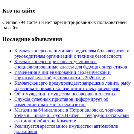
Кто на сайте
Сейчас 794 гостей и нет зарегистрированных пользователей
на сайте
Последние объявления
Камчатскэнерго напоминает водителям большегрузов и
руководителям организаций о технике безопасности
Камчатскэнерго приглашает учеников в
специализированные классы для будущих энергетиков
Изменения в лицензировании геодезической и
картографической деятельности в 2026 году
Камчатскэнерго предупреждает: запрещено ловить рыбу
и разбивать биваки вблизи линий электропередачи
Об отчуждении имущества несовершеннолетних
Служба судебных приставов информирует об
изменении платежных реквизитов
Магазин за 64 миллиона в Петропавловске, торговая
точка в Тигиле и Toyota Harrier — очередной открытый
аукцион пройдет на Камчатке
Реализуется арестованное имущество: автомобили
должников