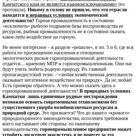
Камчатского края не являются взаимоисключающими»
(из
протокола).
Никому в голову не пришло, что эти отрасли
находятся
в неравных условиях
экономической
деятельности?
Горная промышленность в состоянии
«исключить» рыбную подрывом базы воспроизводства ее
ресурсов, рыбная промышленность не в состоянии оказать
какое-либо воздействие на горную.
Не менее интересное – в разделе «решили», в пп. 5 и 6, где вся
работа по просвещению населения в отношении
экологических рисков горнопромышленной деятельности
отдается… краевому МПР и горнопромышленникам. Они нас
будут учить любить родную природу. Их главный
пропагандистский тезис – «любая хозяйственная деятельность
оказывает негативное воздействие на природу». Да не любая!
Есть примеры обратного. А что можно сказать здесь о
горнопромышленной деятельности?
В природных условиях
Камчатки лишь единичные рудные месторождения
возможно освоить современными технологиями без
существенного ущерба возобновляемым ресурсам и
природной среде.
Это признается? Что до нашего «кривого»
природоохранного законодательства, исполнять требования
коего настаивают обе стороны: по нынешнему
законодательству,
горнопромышленное предприятие может
угробить лососевую экосистему, и не понесет за это