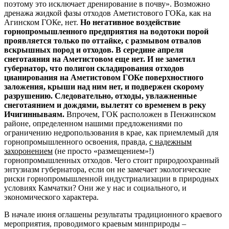
поэтому это исключает дренирование в почву». Возможно
дренажа жидкой фазы отходов Аметистового ГОКа, как на
Агинском ГОКе, нет.
Но негативное воздействие
горнопромышленного предприятия на водотоки порой
проявляется только по оттайке, с размывом отвалов
вскрышных пород и отходов. В середине апреля
снеготаяния на Аметистовом еще нет. И не заметил
губернатор, что полигон складирования отходов
цианирования на Аметистовом ГОКе поверхностного
заложения, крыши над ним нет, и подвержен скорому
разрушению.
Следовательно, отходы, увлажненные
снеготаянием и дождями, вылетят со временем в реку
Ичигиннываям.
Впрочем, ГОК расположен в Пенжинском
районе, определенном нашими предложениями по
ограничению недропользования в крае, как приемлемый для
горнопромышленного освоения, правда,
с надежным
захоронением
(не просто «размещением»!)
горнопромышленных отходов. Чего стоит природоохранный
энтузиазм губернатора, если он не замечает экологические
риски горнопромышленной индустриализации в природных
условиях Камчатки? Они же у нас и социального, и
экономического характера.
В начале июня оглашены результаты традиционного краевого
мероприятия, проводимого краевым минприроды –