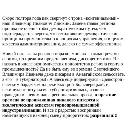
Скоро полтора года как свергнут с трона «конгениальный»
наш Владимир Иванович Илюхин. Замена главы региона
прошла не очень чтобы демократическим путем, чем
подтверждается версия, что сегодняшние демократические
принципы применительно к вопросам управления, и в целом
качества администрирования, далеко не самые эффективные.
Новый и.о. главы региона поразил многих граждан речами
своими, по прежним представлениям, диссидентскими. Не
назвать в числе экономических приоритетов региона горную
промышленность? Да не быть ему во времена Светлейшего
Владимира Иваныча даже писарем в Анавгайском сельсовете,
а его – в губернаторы!? А здесь еще подвернулся «Дальстрой»
с легким бардачком на реке Быстрой-Большерецкой, и
вскипела от энтузиазма губерния; взвилась, изошла
праведным гневом наша региональная пресса,
в прежние
времена не проявлявшая никакого интереса к
экологическим аспектам горнопромышленной
индустриализации
. И все с радостью восприняли
наметившуюся наконец смену приоритетов:
разрешили!!!