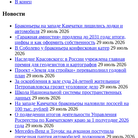
В конец
Новости
Браконьеры на западе Камчатки лишились лодки и
автомобиля
29 июль 2026
«Гаражная амнистия» продлена до 2031 года: итоги,
цифры и как оформить собственность
29 июль 2026
В Соболево у браконьера конфискован катер
29 июль
2026
Наследие Красовского: в России учреждена главная
премия для геодезистов и картографов
29 июль 2026
Проект «Земля для стройки» перевыполнил годовой
план
29 июль 2026
За оскорбления в зале суда 24-летней жительнице
Петропавловска грозит уголовное дело
29 июль 2026
Школа Национальной системы пространственных
данных
29 июль 2026
На западе Камчатки браконьеры наловили лососей на
100 тыс. рублей
29 июль 2026
О подведении итогов деятельности Управления
Росреестра по Камчатскому краю за 1 полугодие 2026
года
29 июль 2026
Mercedes-Benz и Toyota: на аукцион поступила
очередная партия автомобилей должников
29 июль 2026