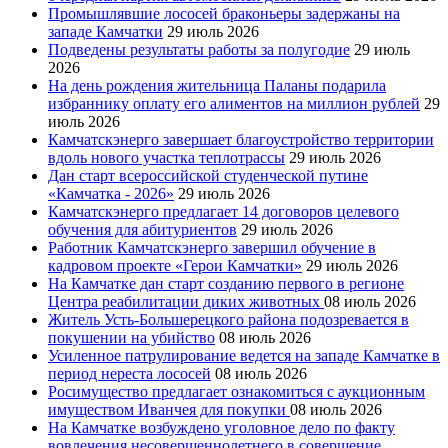
Промышлявшие лососей браконьеры задержаны на
западе Камчатки
29 июль 2026
Подведены результаты работы за полугодие
29 июль
2026
На день рождения жительница Паланы подарила
избраннику оплату его алиментов на миллион рублей
29
июль 2026
Камчатскэнерго завершает благоустройство территории
вдоль нового участка теплотрассы
29 июль 2026
Дан старт всероссийской студенческой путине
«Камчатка - 2026»
29 июль 2026
Камчатскэнерго предлагает 14 договоров целевого
обучения для абитуриентов
29 июль 2026
Работник Камчатскэнерго завершил обучение в
кадровом проекте «Герои Камчатки»
29 июль 2026
На Камчатке дан старт созданию первого в регионе
Центра реабилитации диких животных
08 июль 2026
Житель Усть-Большерецкого района подозревается в
покушении на убийство
08 июль 2026
Усиленное патрулирование ведется на западе Камчатке в
период нереста лососей
08 июль 2026
Росимущество предлагает ознакомиться с аукционным
имуществом Иванчея для покупки
08 июль 2026
На Камчатке возбуждено уголовное дело по факту
вовлечения несовершеннолетнего в совершение